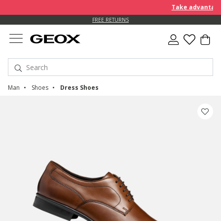
Take advantage o
FREE RETURNS
Man
Shoes
Dress Shoes