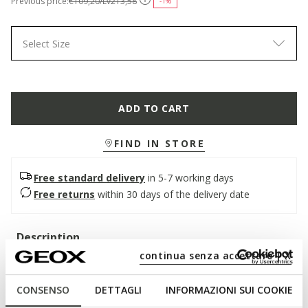
Previous price:
€109,20/Lv213,58
-1%
Select Size
ADD TO CART
FIND IN STORE
Free standard delivery
in 5-7 working days
Free returns
within 30 days of the delivery date
Description
continua senza accettare | X
Men's formal shoe that combines comfort and impeccable
style. Available in a refined cognac shade, it features a
CONSENSO
DETTAGLI
INFORMAZIONI SUI COOKIE
smooth leather upper and a tapered line that enhances its
elegance. Light and breathable, Iacopo is designed to