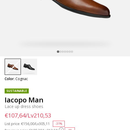
selected
Color:
Cognac
SUSTAINABLE
Iacopo Man
Lace up dress shoes
€107,64/Lv210,53
List price:
Price reduced from
€156,00/Lv305,11
to
-31%