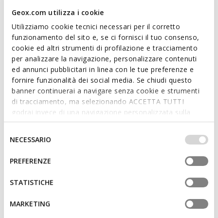
enhance business looks and important occasions.
Geox.com utilizza i cookie
ITEM CODE:
U659GA00043C6001
Utilizziamo cookie tecnici necessari per il corretto
funzionamento del sito e, se ci fornisci il tuo consenso,
cookie ed altri strumenti di profilazione e tracciamento
Features
per analizzare la navigazione, personalizzare contenuti
ed annunci pubblicitari in linea con le tue preferenze e
By purchasing this product, you are
fornire funzionalità dei social media. Se chiudi questo
supporting Leather Working Group certified
banner continuerai a navigare senza cookie e strumenti
tanneries
di tracciamento, ma selezionando ACCETTA TUTTI
godrai invece di una navigazione personalizzata sulla
Lace fastening; Removable insole
base dei tuoi gusti ed interessi. Selezionando
IMPOSTAZIONI potrai anche scegliere quali cookies ed
Selezione
NECESSARIO
altri strumenti di tracciamento autorizzare. Per maggiori
del
informazioni o per modificare in qualsiasi momento le
consenso
Materials
PREFERENZE
tue impostazioni, visita la nostra
cookie policy
.
STATISTICHE
Technologies
MARKETING