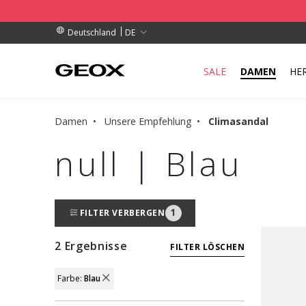
OLSTELLE IN IHRER NÄHE AB.
ESTELLUNGEN ÜBER 99.00 €
ESTELLUNGEN ÜBER 99.00 €
DE
Deutschland
SALE
DAMEN
HE
Damen
Unsere Empfehlung
Climasandal
null | Blau
1
FILTER VERBERGEN
2 Ergebnisse
FILTER LÖSCHEN
Farbe:
Blau
REMOVE FILTER CURRENTLY REFINED BY F