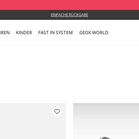
EINFACHE RÜCKGABE
RREN
KINDER
FAST IN SYSTEM
GEOX WORLD
ARBE: BLAU