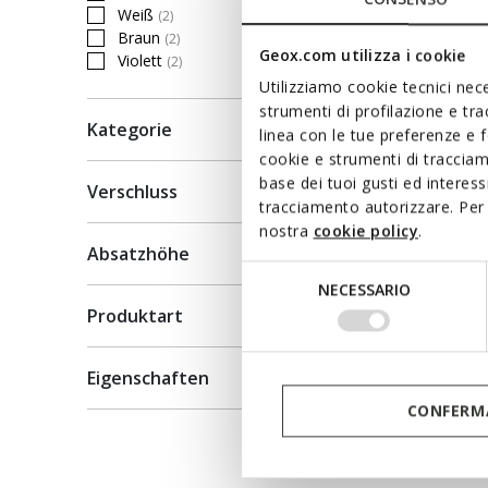
selected Currently Refined by Farbe: Blau
Weiß
(2)
Refine by Farbe: Weiß
Braun
(2)
Refine by Farbe: Braun
Geox.com utilizza i cookie
Violett
(2)
Refine by Farbe: Violett
Utilizziamo cookie tecnici nece
strumenti di profilazione e tr
Kategorie
linea con le tue preferenze e 
cookie e strumenti di traccia
base dei tuoi gusti ed interes
Verschluss
tracciamento autorizzare. Per 
nostra
cookie policy
.
Absatzhöhe
Selezione
NECESSARIO
del
Produktart
consenso
Eigenschaften
CONFERMA