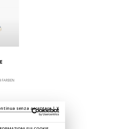
E
4 FARBEN
ontinua senza accettare | X
FORMAZIONI SUI COOKIE