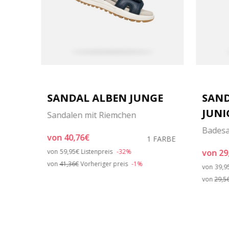
SANDAL ALBEN JUNGE
SAND
JUNI
Sandalen mit Riemchen
Bades
von
40,76€
1 FARBE
Price reduced from
to
von
59,95€
Listenpreis
-32%
von
29
ARBEN
von
41,36€
Vorheriger preis
-1%
Pric
von
39,9
von
29,5