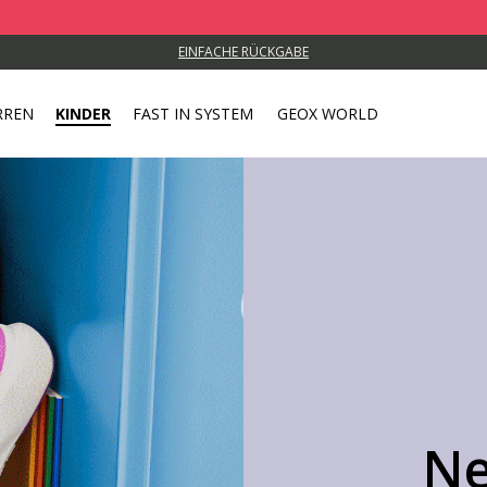
EINFACHE RÜCKGABE
RREN
KINDER
FAST IN SYSTEM
GEOX WORLD
Ne