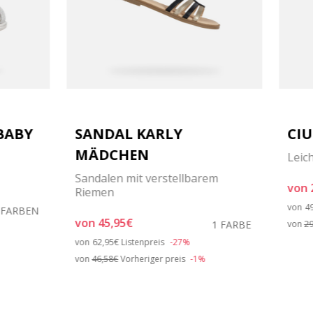
BABY
SANDAL KARLY
CIU
MÄDCHEN
Leic
Sandalen mit verstellbarem
von
Riemen
P
von
4
 FARBEN
von
45,95€
1 FARBE
von
29
Price reduced from
to
von
62,95€
Listenpreis
-27%
von
46,58€
Vorheriger preis
-1%