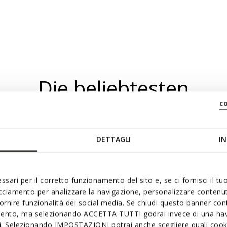
Die beliebtesten
c
DETTAGLI
IN
ssari per il corretto funzionamento del sito e, se ci fornisci il t
acciamento per analizzare la navigazione, personalizzare contenuti
fornire funzionalità dei social media. Se chiudi questo banner co
mento, ma selezionando ACCETTA TUTTI godrai invece di una nav
si. Selezionando IMPOSTAZIONI potrai anche scegliere quali cooki