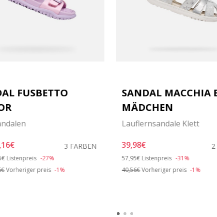
AL FUSBETTO
SANDAL MACCHIA 
OR
MÄDCHEN
andalen
Lauflernsandale Klett
,16€
39,98€
3 FARBEN
2
e reduced from
to
Price reduced from
to
5€
Listenpreis
-27%
57,95€
Listenpreis
-31%
6€
Vorheriger preis
-1%
40,56€
Vorheriger preis
-1%