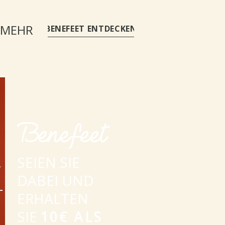
 MEHR
BENEFEET ENTDECKEN
SEIEN SIE
DABEI UND
-
ERHALTEN
SIE
10€ ALS