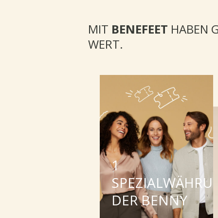
MIT
BENEFEET
HABEN G
WERT.
1
SPEZIALWÄHRU
DER BENNY