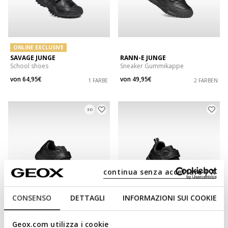
ONLINE EXCLUSIVE
SAVAGE JUNGE
RANN-E JUNGE
School shoes
Sneaker Gummikappe
von
64,95€
von
49,95€
1 FARBE
2 FARBEN
3D
continua senza accettare | X
CONSENSO
DETTAGLI
INFORMAZIONI SUI COOKIE
NEW IN
Geox.com utilizza i cookie
THELEVEN JUNIOR
BULLER JUNGE