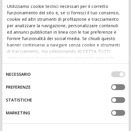
School shoes
Klettschuhe
Utilizziamo cookie tecnici necessari per il corretto
von
64,95€
von
64,95€
1 FARBE
1 FARBE
funzionamento del sito e, se ci fornisci il tuo consenso,
cookie ed altri strumenti di profilazione e tracciamento
per analizzare la navigazione, personalizzare contenuti
ed annunci pubblicitari in linea con le tue preferenze e
fornire funzionalità dei social media. Se chiudi questo
banner continuerai a navigare senza cookie e strumenti
di tracciamento, ma selezionando ACCETTA TUTTI
godrai invece di una navigazione personalizzata sulla
base dei tuoi gusti ed interessi. Selezionando
IMPOSTAZIONI potrai anche scegliere quali cookies ed
Selezione
NECESSARIO
altri strumenti di tracciamento autorizzare. Per maggiori
del
informazioni o per modificare in qualsiasi momento le
consenso
PREFERENZE
FAST IN SYSTEM
tue impostazioni, visita la nostra
cookie policy
.
WASHIBA FAST IN JUNGE
NEBCUP JUNGE
Slip on Sneaker
School shoes
STATISTICHE
von
54,95€
von
79,95€
1 FARBE
1 FARBE
MARKETING
3D
3D