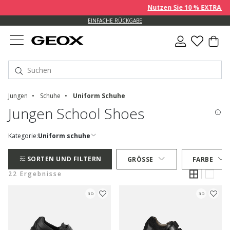
Nutzen Sie 10 % EXTRA auf be
EINFACHE RÜCKGABE
Jungen
Schuhe
Uniform Schuhe
Jungen School Shoes
Kategorie:
Uniform schuhe
SORTEN UND FILTERN
GRÖSSE
FARBE
22 Ergebnisse
3D
3D