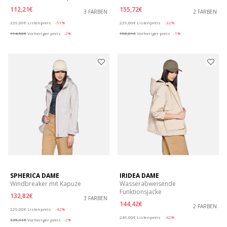
112,21€
155,72€
3 FARBEN
2 FARBEN
Price reduced from
to
Price reduced from
to
229,00€
Listenpreis
-51%
229,00€
Listenpreis
-32%
114,50€
Vorheriger preis
-2%
158,01€
Vorheriger preis
-1%
SPHERICA DAME
IRIDEA DAME
Windbreaker mit Kapuze
Wasserabweisende
Funktionsjacke
132,82€
3 FARBEN
144,42€
Price reduced from
to
2 FARBEN
229,00€
Listenpreis
-42%
Price reduced from
to
249,00€
Listenpreis
-42%
135,11€
Vorheriger preis
-2%