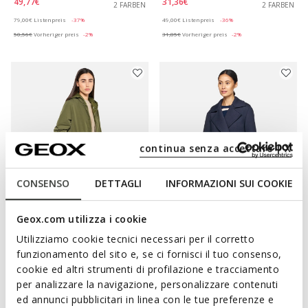
49,77€
31,36€
2 FARBEN
2 FARBEN
Price reduced from
to
Price reduced from
to
79,00€
Listenpreis
-37%
49,00€
Listenpreis
-36%
50,56€
Vorheriger preis
-2%
31,85€
Vorheriger preis
-2%
continua senza accettare | X
CONSENSO
DETTAGLI
INFORMAZIONI SUI COOKIE
NACHHALTIG
Geox.com utilizza i cookie
PLUMMERY DAME
GARDENIA DAME
Wasserabweisender
Frühlingsjacke
Utilizziamo cookie tecnici necessari per il corretto
Windbreaker
funzionamento del sito e, se ci fornisci il tuo consenso,
95,52€
1 FARBE
132,82€
cookie ed altri strumenti di profilazione e tracciamento
2 FARBEN
Price reduced from
to
199,00€
Listenpreis
-52%
Price reduced from
to
per analizzare la navigazione, personalizzare contenuti
229,00€
Listenpreis
-42%
97,51€
Vorheriger preis
-2%
ed annunci pubblicitari in linea con le tue preferenze e
135,11€
Vorheriger preis
-2%