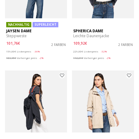
NACHHALTIG
SUPERLEICHT
JAYSEN DAME
SPHERICA DAME
Steppweste
Leichte Daunenjacke
101,76€
109,92€
2 FARBEN
2 FARBEN
Price reduced from
to
Price reduced from
to
159,00€
Listenpreis
-36%
229,00€
Listenpreis
-52%
103,35€
Vorheriger preis
-2%
112,21€
Vorheriger preis
-2%