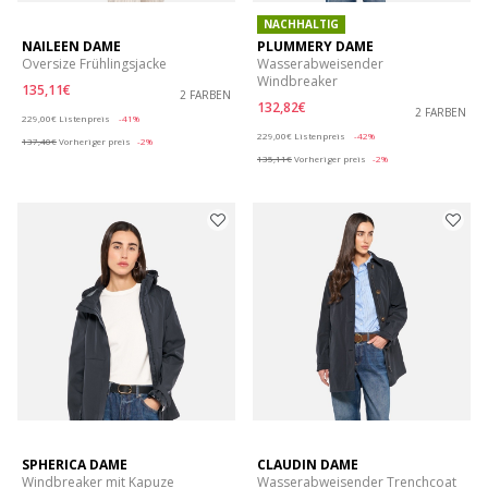
NACHHALTIG
NAILEEN DAME
PLUMMERY DAME
Oversize Frühlingsjacke
Wasserabweisender
Windbreaker
135,11€
2 FARBEN
132,82€
Price reduced from
to
2 FARBEN
229,00€
Listenpreis
-41%
Price reduced from
to
229,00€
Listenpreis
-42%
137,40€
Vorheriger preis
-2%
135,11€
Vorheriger preis
-2%
SPHERICA DAME
CLAUDIN DAME
Windbreaker mit Kapuze
Wasserabweisender Trenchcoat