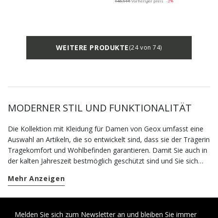
146,91€
Vorheriger preis
-2%
WEITERE PRODUKTE
(24 von 74)
MODERNER STIL UND FUNKTIONALITÄT
Die Kollektion mit Kleidung für Damen von Geox umfasst eine
Auswahl an Artikeln, die so entwickelt sind, dass sie der Trägerin
Tragekomfort und Wohlbefinden garantieren. Damit Sie auch in
der kalten Jahreszeit bestmöglich geschützt sind und Sie sich
nicht um die niedrigen Temperaturen sorgen müssen, steht
Mehr Anzeigen
Ihnen ein großes Sortiment an Winterkleidung zur Verfügung. Ein
warmer Wintermantel ist das erste Kleidungsstück, das auf die
Wunschliste gehört: Er wird Sie bei Ihren formelleren Terminen,
jedoch auch in der Freizeit begleiten. Wenn Sie auf der Suche
Melden Sie sich zum Newsletter an und bleiben Sie immer