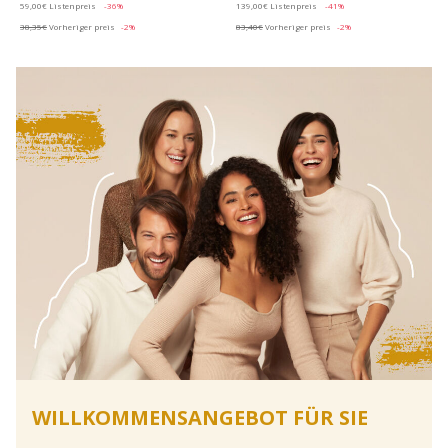
59,00€
Listenpreis
-36%
139,00€
Listenpreis
-41%
38,35€
Vorheriger preis
-2%
83,40€
Vorheriger preis
-2%
WILLKOMMENSANGEBOT FÜR SIE