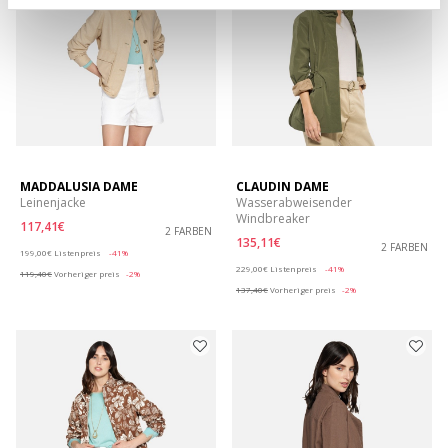
MADDALUSIA DAME
CLAUDIN DAME
Leinenjacke
Wasserabweisender
Windbreaker
117,41€
2 FARBEN
135,11€
Price reduced from
to
2 FARBEN
199,00€
Listenpreis
-41%
Price reduced from
to
229,00€
Listenpreis
-41%
119,40€
Vorheriger preis
-2%
137,40€
Vorheriger preis
-2%