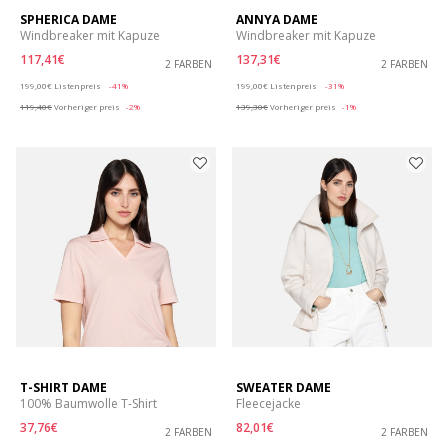
SPHERICA DAME
ANNYA DAME
Windbreaker mit Kapuze
Windbreaker mit Kapuze
117,41€
137,31€
2 FARBEN
2 FARBEN
Price reduced from
to
Price reduced from
to
199,00€
Listenpreis
-41%
199,00€
Listenpreis
-31%
119,40€
Vorheriger preis
-2%
139,30€
Vorheriger preis
-1%
T-SHIRT DAME
SWEATER DAME
100% Baumwolle T-Shirt
Fleecejacke
37,76€
82,01€
2 FARBEN
2 FARBEN
Price reduced from
to
Price reduced from
to