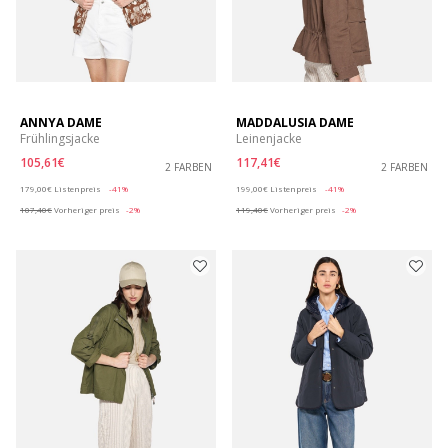
ANNYA DAME
MADDALUSIA DAME
Frühlingsjacke
Leinenjacke
105,61€
117,41€
2 FARBEN
2 FARBEN
Price reduced from
to
Price reduced from
to
179,00€
Listenpreis
-41%
199,00€
Listenpreis
-41%
107,40€
Vorheriger preis
-2%
119,40€
Vorheriger preis
-2%