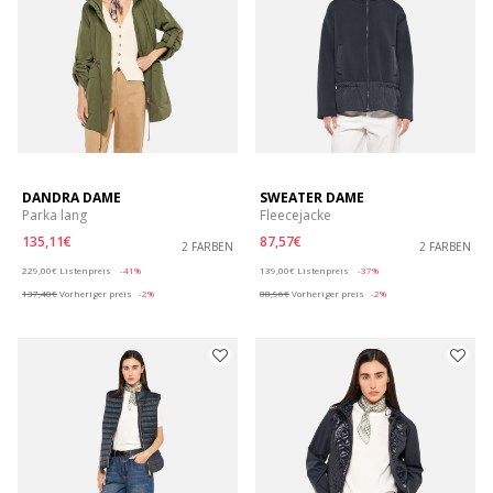
DANDRA DAME
SWEATER DAME
Parka lang
Fleecejacke
135,11€
87,57€
2 FARBEN
2 FARBEN
Price reduced from
to
Price reduced from
to
229,00€
Listenpreis
-41%
139,00€
Listenpreis
-37%
137,40€
Vorheriger preis
-2%
88,96€
Vorheriger preis
-2%