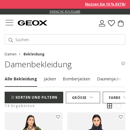
Nutzen Sie 10 % EXTRA auf ber
EINFACHE RÜCKGABE
Damen
Bekleidung
Damenbekleidung
Alle Bekleidung
Jacken
Bomberjacken
Daunenjacken
SORTEN UND FILTERN
GRÖSSE
FARBE
74 Ergebnisse