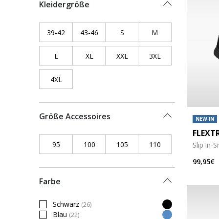
Kleidergröße
39-42
Refine by Kleidergröße: 39-42
43-46
Refine by Kleidergröße: 43-46
S
Refine by Kleidergröße: S
M
Refine by Kleiderg
L
Refine by Kleidergröße: L
XL
Refine by Kleidergröße: XL
XXL
Refine by Kleidergröße: XXL
3XL
Refine by Kleiderg
4XL
Refine by Kleidergröße: 4XL
Größe Accessoires
NEW IN
FLEXT
95
Refine by Größe Accessoires: 95
100
Refine by Größe Accessoires: 100
105
Refine by Größe Accessoires
110
Refine by Größe A
Slip in-
99,95€
Farbe
Schwarz
(26)
Refine by Farbe: Schwarz
Blau
(22)