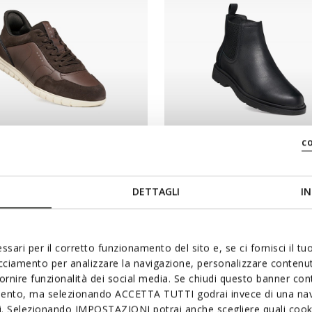
c
NEW IN
RIDEZERO PLUS HERR
SPHERICA EC1 B HERR
Sneakers
Chelsea boots
DETTAGLI
IN
140,00€
2 FARBEN
ssari per il corretto funzionamento del sito e, se ci fornisci il t
acciamento per analizzare la navigazione, personalizzare contenuti
fornire funzionalità dei social media. Se chiudi questo banner co
mento, ma selezionando ACCETTA TUTTI godrai invece di una nav
si. Selezionando IMPOSTAZIONI potrai anche scegliere quali cooki