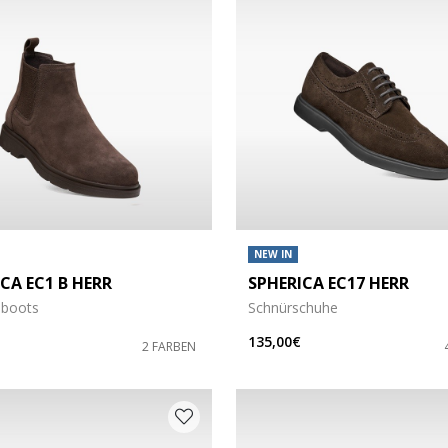
NEW IN
CA EC1 B HERR
SPHERICA EC17 HERR
öße: 41,5
 boots
Schnürschuhe
öße: 43,5
135,00€
2 FARBEN
öße: 47