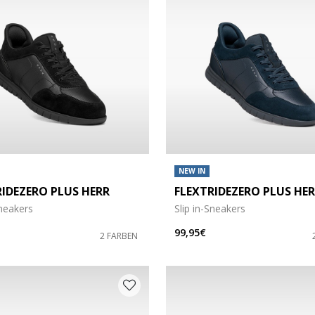
röße: M
röße: 3XL
NEW IN
RIDEZERO PLUS HERR
FLEXTRIDEZERO PLUS HE
: 105
ccessoires: 110
Sneakers
Slip in-Sneakers
99,95€
2 FARBEN