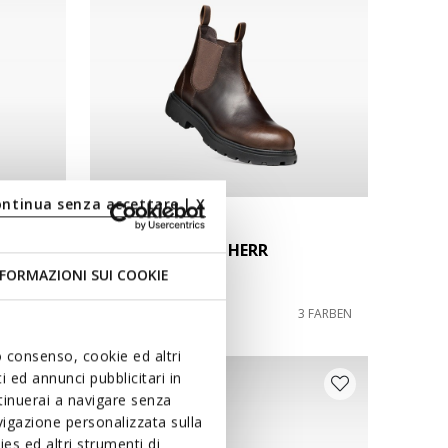
ontinua senza accettare | X
NEW IN
SPHERICA EC7 B HERR
Chelsea boots
FORMAZIONI SUI COOKIE
170,00€
1 FARBE
3 FARBEN
uo consenso, cookie ed altri
 ed annunci pubblicitari in
ntinuerai a navigare senza
igazione personalizzata sulla
es ed altri strumenti di