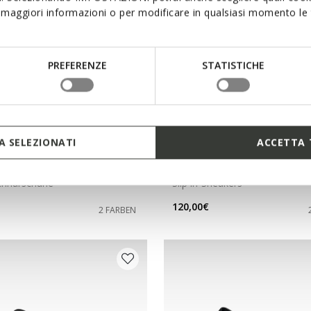
maggiori informazioni o per modificare in qualsiasi momento le t
PREFERENZE
STATISTICHE
 SELEZIONATI
ACCETTA 
NEW IN
S HERR
VITTOUR PLUS HERR
chnürschuhe
Slip in-Sneakers
120,00€
2 FARBEN