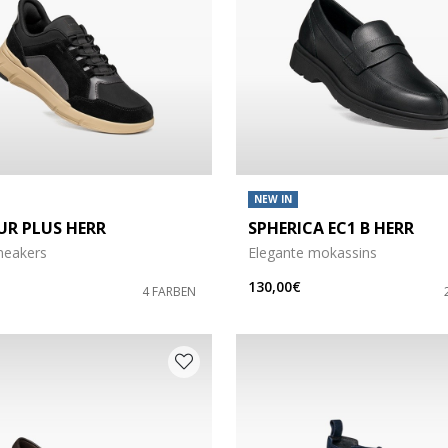
NEW IN
UR PLUS HERR
SPHERICA EC1 B HERR
Sneakers
Elegante mokassins
130,00€
4 FARBEN