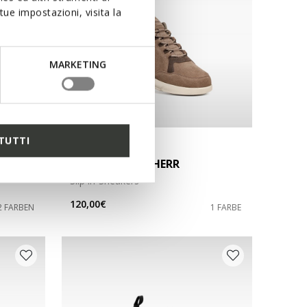
ue impostazioni, visita la
MARKETING
TUTTI
NEW IN
VITTOUR PLUS HERR
Slip in-Sneakers
120,00€
2 FARBEN
1 FARBE