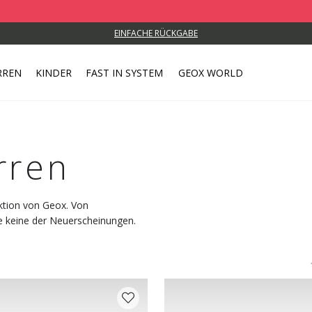
EINFACHE RÜCKGABE
RREN
KINDER
FAST IN SYSTEM
GEOX WORLD
rren
ektion von Geox. Von
ie keine der Neuerscheinungen.