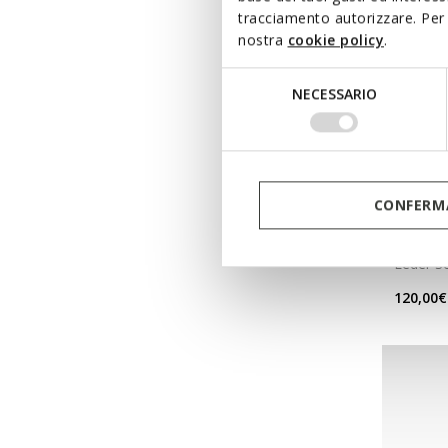
tracciamento autorizzare. Per 
nostra
cookie policy
.
Selezione
NECESSARIO
del
consenso
CONFERMA
NEW IN
THALO
Leder S
120,00€