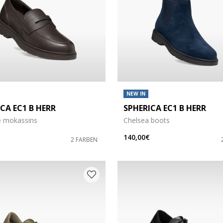
NEW IN
CA EC1 B HERR
SPHERICA EC1 B HERR
e mokassins
Chelsea boots
140,00€
2 FARBEN