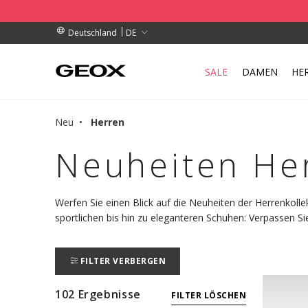
OLSTELLE IN IHRER NÄHE AB.
ESTELLUNGEN ÜBER 99.00 €
ESTELLUNGEN ÜBER 99.00 €
DE
Deutschland
SALE
DAMEN
HE
Neu
Herren
Neuheiten He
Werfen Sie einen Blick auf die Neuheiten der Herrenkoll
sportlichen bis hin zu eleganteren Schuhen: Verpassen S
FILTER VERBERGEN
102 Ergebnisse
FILTER LÖSCHEN