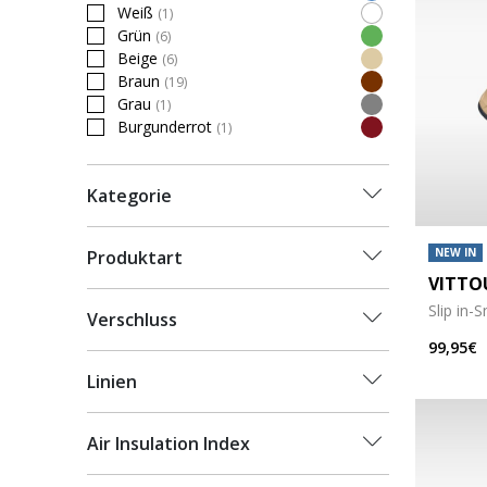
Refine by Farbe: Blau
Weiß
(1)
Refine by Farbe: Weiß
Grün
(6)
Refine by Farbe: Grün
Beige
(6)
Refine by Farbe: Beige
Braun
(19)
Refine by Farbe: Braun
Grau
(1)
Refine by Farbe: Grau
Burgunderrot
(1)
Refine by Farbe: Burgunderrot
Kategorie
NEW IN
Produktart
VITTO
Slip in-
Verschluss
99,95€
Linien
Air Insulation Index