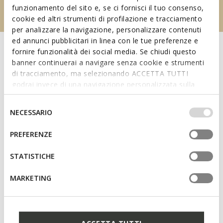
funzionamento del sito e, se ci fornisci il tuo consenso,
cookie ed altri strumenti di profilazione e tracciamento
per analizzare la navigazione, personalizzare contenuti
ed annunci pubblicitari in linea con le tue preferenze e
fornire funzionalità dei social media. Se chiudi questo
banner continuerai a navigare senza cookie e strumenti
di tracciamento, ma selezionando ACCETTA TUTTI
godrai invece di una navigazione personalizzata sulla
base dei tuoi gusti ed interessi. Selezionando
IMPOSTAZIONI potrai anche scegliere quali cookies ed
Selezione
NECESSARIO
altri strumenti di tracciamento autorizzare. Per maggiori
del
informazioni o per modificare in qualsiasi momento le
consenso
PREFERENZE
tue impostazioni, visita la nostra
cookie policy
.
Bereiten Sie sich stilvoll auf die neue Saison vor: Lassen
STATISTICHE
Sie sich von der neuen Kollektion erobern.
MARKETING
NEU FÜR DAMEN
NEU FÜR HERREN