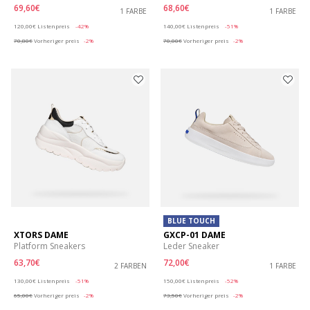
69,60€
68,60€
1 FARBE
1 FARBE
Price reduced from
to
Price reduced from
to
120,00€
Listenpreis
-42%
140,00€
Listenpreis
-51%
70,80€
Vorheriger preis
-2%
70,00€
Vorheriger preis
-2%
BLUE TOUCH
XTORS DAME
GXCP-01 DAME
Platform Sneakers
Leder Sneaker
63,70€
72,00€
2 FARBEN
1 FARBE
Price reduced from
to
Price reduced from
to
130,00€
Listenpreis
-51%
150,00€
Listenpreis
-52%
65,00€
Vorheriger preis
-2%
73,50€
Vorheriger preis
-2%