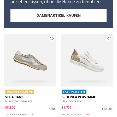
anziehen lassen, ohne die Hände zu benutzen.
DAMENARTIKEL KAUFEN
ONLINE EXCLUSIVE
FAST IN SYSTEM
VEGA DAME
SPHERICA PLUS DAME
Niedrige Sneakers
Slip in-Sneakers
58,80€
89,70€
1 FARBE
1 FARBE
Price reduced from
to
Price reduced from
to
120,00€
Listenpreis
-51%
130,00€
Listenpreis
-31%