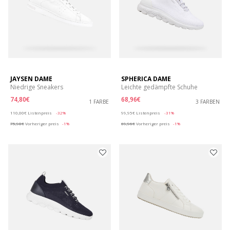
JAYSEN DAME
SPHERICA DAME
Niedrige Sneakers
Leichte gedämpfte Schuhe
74,80€
68,96€
1 FARBE
3 FARBEN
Price reduced from
to
Price reduced from
to
110,00€
Listenpreis
-32%
99,95€
Listenpreis
-31%
75,90€
Vorheriger preis
-1%
69,96€
Vorheriger preis
-1%