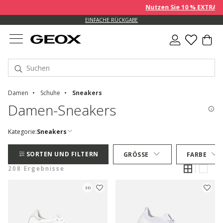
Nutzen Sie 10 % EXTRA auf be
EINFACHE RÜCKGABE
Damen
Schuhe
Sneakers
Damen-Sneakers
Kategorie:
Sneakers
SORTEN UND FILTERN
GRÖSSE
FARBE
208 Ergebnisse
3D