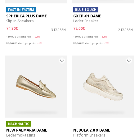
FAST IN SYSTEM
BLUE TOUCH
SPHERICA PLUS DAME
GXCP-01 DAME
Slip in-Sneakers
Leder Sneaker
74,80€
72,00€
3 FARBEN
2 FARBEN
Price reduced from
to
Price reduced from
to
110,00€
Listenpreis
-32%
150,00€
Listenpreis
-52%
75,90€
Vorheriger preis
-1%
73,50€
Vorheriger preis
-2%
NACHHALTIG
NEW PALMARIA DAME
NEBULA 2.0 X DAME
Ledermokassins
Platform Sneakers