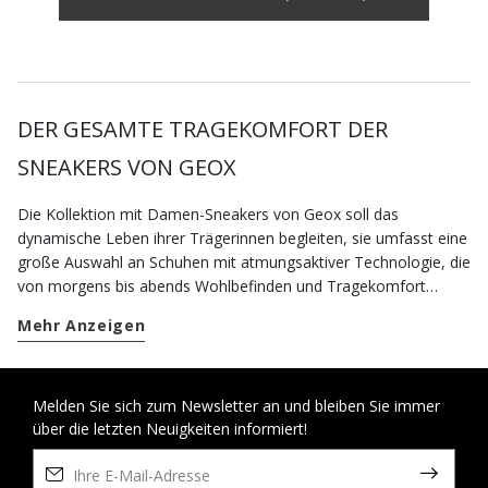
DER GESAMTE TRAGEKOMFORT DER
SNEAKERS VON GEOX
Die Kollektion mit Damen-Sneakers von Geox soll das
dynamische Leben ihrer Trägerinnen begleiten, sie umfasst eine
große Auswahl an Schuhen mit atmungsaktiver Technologie, die
von morgens bis abends Wohlbefinden und Tragekomfort
garantieren. Die atmungsaktiven Sneakers von Geox sind ideal,
Mehr Anzeigen
um ihre lässigen Looks zu vervollständigen. Zu jeder Jahreszeit
können Sie zwischen Modellen mit klassischem Stil oder
modernem Design wählen, während Sie sich bei Regen auf die
wasserdichten Schuhe verlassen können, die eine einzigartige
Melden Sie sich zum Newsletter an und bleiben Sie immer
über die letzten Neuigkeiten informiert!
Mischung aus Schutz und Stil bieten. Um von einem Termin zum
anderen durch die Stadt zu gelangen, können Sie zudem auf
eine große Auswahl an bequemen Schuhen und luftigen