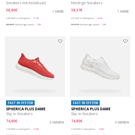
Sneakers mit Keilabsatz
Niedrige Sneakers
58,80€
58,97€
1 FARBE
1 FARBE
Price reduced from
to
Price reduced from
to
120,00€
Listenpreis
-51%
99,95€
Listenpreis
-41%
60,00€
Vorheriger preis
-2%
59,97€
Vorheriger preis
-2%
FAST IN SYSTEM
FAST IN SYSTEM
SPHERICA PLUS DAME
SPHERICA PLUS DAME
Slip in-Sneakers
Slip in-Sneakers
74,80€
74,80€
6 FARBEN
3 FARBEN
Price reduced from
to
Price reduced from
to
110,00€
Listenpreis
-32%
110,00€
Listenpreis
-32%