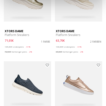
XTORS DAME
XTORS DAME
Platform Sneakers
Platform Sneakers
71,05€
63,70€
1 FARBE
2 FARBEN
Price reduced from
to
Price reduced from
to
145,00€
Listenpreis
-51%
130,00€
Listenpreis
-51%
72,50€
Vorheriger preis
-2%
65,00€
Vorheriger preis
-2%