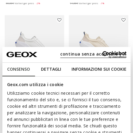
60,00€
Vorheriger preis
-2%
91,00€
Vorheriger preis
-1%
continua senza accettare | X
CONSENSO
DETTAGLI
INFORMAZIONI SUI COOKIE
BLUE TOUCH
BLUE TOUCH
Geox.com utilizza i cookie
GXCP-02 DAME
GXCP-02 DAME
Leder Sneaker
Leder Sneaker
Utilizziamo cookie tecnici necessari per il corretto
72,00€
72,00€
funzionamento del sito e, se ci fornisci il tuo consenso,
1 FARBE
1 FARBE
Price reduced from
to
Price reduced from
to
cookie ed altri strumenti di profilazione e tracciamento
150,00€
Listenpreis
-52%
150,00€
Listenpreis
-52%
per analizzare la navigazione, personalizzare contenuti
73,50€
Vorheriger preis
-2%
73,50€
Vorheriger preis
-2%
ed annunci pubblicitari in linea con le tue preferenze e
fornire funzionalità dei social media. Se chiudi questo
banner continuerai a navigare senza cookie e strumenti