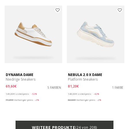
DYNAMIA DAME
NEBULA 2.0 X DAME
Niedrige Sneakers
Platform Sneakers
69,60€
81,20€
5 FARBEN
1 FARBE
Price reduced from
to
Price reduced from
to
145,00€
Listenpreis
-52%
140,00€
Listenpreis
-42%
71,05€
Vorheriger preis
-2%
82,60€
Vorheriger preis
-2%
WEITERE PRODUKTE
(24 von 208)