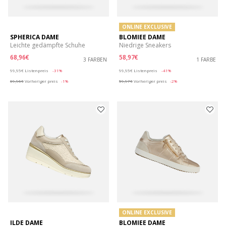
ONLINE EXCLUSIVE
SPHERICA DAME
BLOMIEE DAME
Leichte gedämpfte Schuhe
Niedrige Sneakers
68,96€
58,97€
3 FARBEN
1 FARBE
Price reduced from
to
Price reduced from
to
99,95€
Listenpreis
-31%
99,95€
Listenpreis
-41%
69,96€
Vorheriger preis
-1%
59,97€
Vorheriger preis
-2%
ONLINE EXCLUSIVE
ILDE DAME
BLOMIEE DAME