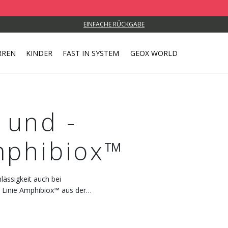
EINFACHE RÜCKGABE
RREN
KINDER
FAST IN SYSTEM
GEOX WORLD
und -
mphibiox™
ässigkeit auch bei
 Linie Amphibiox™ aus der
t Stil.