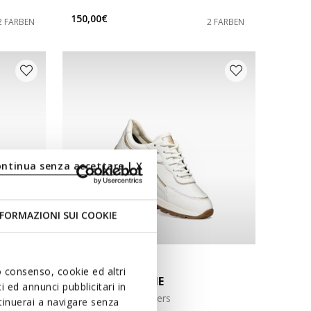
150,00€
2 FARBEN
2 FARBEN
ontinua senza accettare | X
FORMAZIONI SUI COOKIE
WASSERDICHT
uo consenso, cookie ed altri
DESYA ABX DAME
 ed annunci pubblicitari in
Wasserfeste Sneakers
ntinuerai a navigare senza