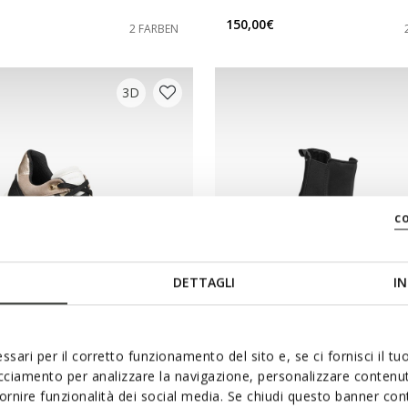
150,00€
2 FARBEN
3D
c
DETTAGLI
IN
ICHT
WASSERDICHT
ssari per il corretto funzionamento del sito e, se ci fornisci il t
ABX DAME
SPHERICA 4X4 ABX DAME
acciamento per analizzare la navigazione, personalizzare contenuti
este Sneakers
Wasserdichte Wanderschuhe
fornire funzionalità dei social media. Se chiudi questo banner co