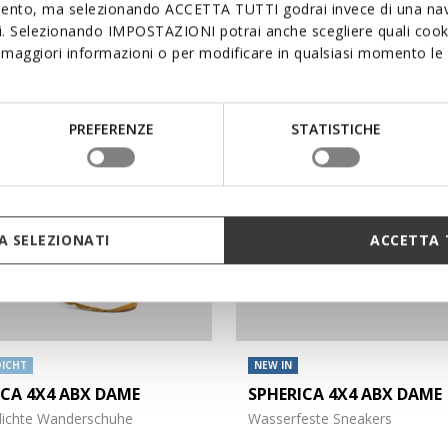
mento, ma selezionando ACCETTA TUTTI godrai invece di una nav
170,00€
1 FARBE
si. Selezionando IMPOSTAZIONI potrai anche scegliere quali cooki
maggiori informazioni o per modificare in qualsiasi momento le t
PREFERENZE
STATISTICHE
 SELEZIONATI
ACCETTA 
ICHT
NEW IN
ICA 4X4 ABX DAME
SPHERICA 4X4 ABX DAME
ichte Wanderschuhe
Wasserfeste Sneakers