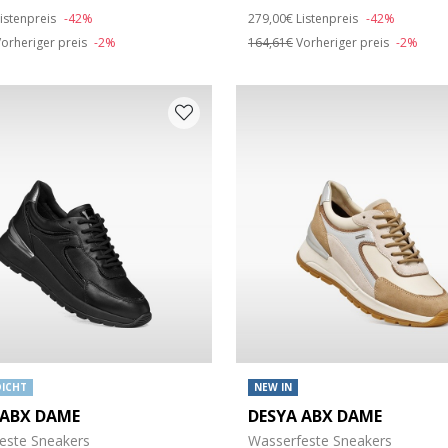
duced from
o
Price reduced from
to
istenpreis
-42%
279,00€
Listenpreis
-42%
orheriger preis
-2%
164,61€
Vorheriger preis
-2%
öße: L
ICHT
NEW IN
 ABX DAME
DESYA ABX DAME
este Sneakers
Wasserfeste Sneakers