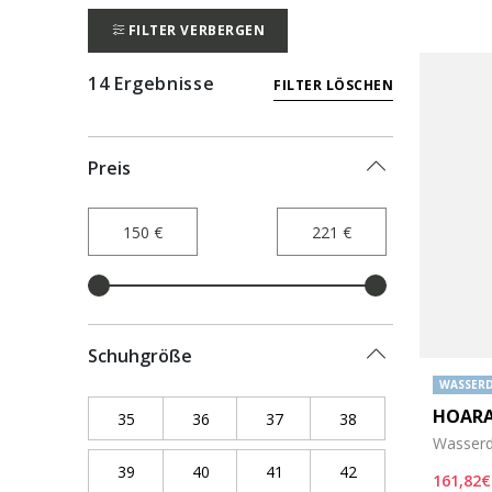
FILTER VERBERGEN
14 Ergebnisse
FILTER LÖSCHEN
Preis
Schuhgröße
WASSERD
HOARA
35
Refine by Schuhgröße: 35
36
Refine by Schuhgröße: 36
37
Refine by Schuhgröße: 37
38
Refine by Schuhgr
Wasserd
39
Refine by Schuhgröße: 39
40
Refine by Schuhgröße: 40
41
Refine by Schuhgröße: 41
42
Refine by Schuhgr
161,82€