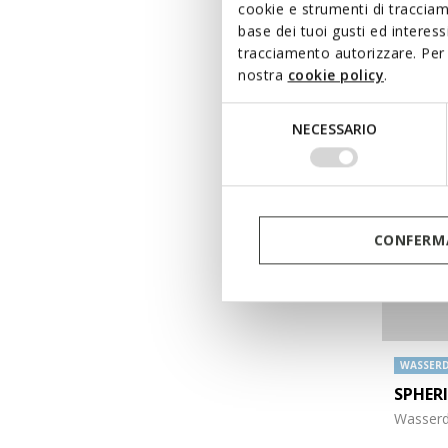
cookie e strumenti di traccia
155,00€
base dei tuoi gusti ed interes
tracciamento autorizzare. Per 
nostra
cookie policy
.
Selezione
NECESSARIO
del
consenso
CONFERMA
WASSERD
SPHER
Wasserd