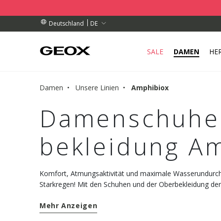
OLSTELLE IN IHRER NÄHE AB.
ESTELLUNGEN ÜBER 99.00 €
ESTELLUNGEN ÜBER 99.00 €
DE
Deutschland
SALE
DAMEN
HE
Damen
Unsere Linien
Amphibiox
Damenschuhe 
bekleidung A
Komfort, Atmungsaktivität und maximale Wasserundurchl
Starkregen! Mit den Schuhen und der Oberbekleidung der
Geox-Kollektion für Damen begegnen Sie jedem Wetter mi
Mehr Anzeigen