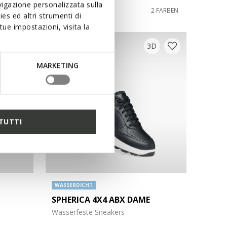
igazione personalizzata sulla
150,00€
1 FARBE
2 FARBEN
es ed altri strumenti di
ue impostazioni, visita la
3D
MARKETING
TUTTI
WASSERDICHT
SPHERICA 4X4 ABX DAME
Wasserfeste Sneakers