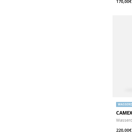
170,00€
WASSERD
CAMEX
Wasserdi
220,00€