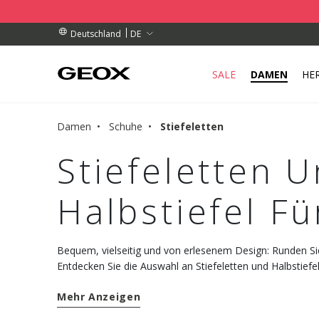
OLSTELLE IN IHRER NÄHE AB.
ESTELLUNGEN ÜBER 99.00 €
ESTELLUNGEN ÜBER 99.00 €
DE
Deutschland
SALE
DAMEN
HE
Damen
Schuhe
Stiefeletten
Stiefeletten 
Halbstiefel F
Bequem, vielseitig und von erlesenem Design: Runden Sie I
Entdecken Sie die Auswahl an Stiefeletten und Halbstief
Kollektion.
Mehr Anzeigen