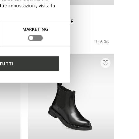
ue impostazioni, visita la
NEW IN
KLARGENA DAME
Springerstiefel
MARKETING
130,00€
2 FARBEN
1 FARBE
TUTTI