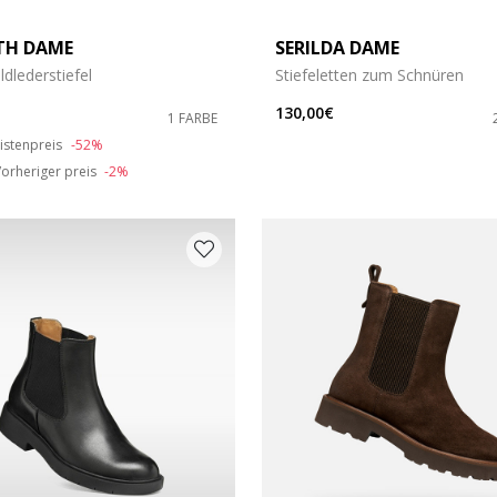
ETH DAME
SERILDA DAME
dlederstiefel
Stiefeletten zum Schnüren
130,00€
1 FARBE
duced from
o
istenpreis
-52%
orheriger preis
-2%