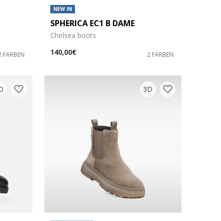
NEW IN
SPHERICA EC1 B DAME
Chelsea boots
140,00€
2 FARBEN
2 FARBEN
D
3D