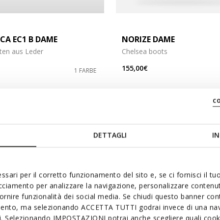
CA EC1 B DAME
NORIZE DAME
tten aus Leder
Chelsea boots
155,00€
1 FARBE
c
3D
DETTAGLI
IN
ssari per il corretto funzionamento del sito e, se ci fornisci il t
acciamento per analizzare la navigazione, personalizzare contenuti
fornire funzionalità dei social media. Se chiudi questo banner co
mento, ma selezionando ACCETTA TUTTI godrai invece di una nav
si. Selezionando IMPOSTAZIONI potrai anche scegliere quali cooki