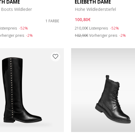
ETH DAME
ELIEBETH DAME
öße: 37
Boots Wildleder
Hohe Wildlederstiefel
öße: 39
100,80€
1 FARBE
duced from
o
Price reduced from
to
istenpreis
-52%
210,00€
Listenpreis
-52%
öße: 42
rheriger preis
-2%
102,90€
Vorheriger preis
-2%