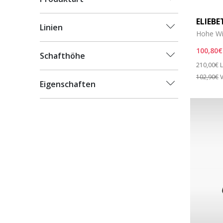
ELIEB
Linien
Hohe Wil
100,80€
Schafthöhe
Price re
t
210,00€
L
102,90€
V
Eigenschaften