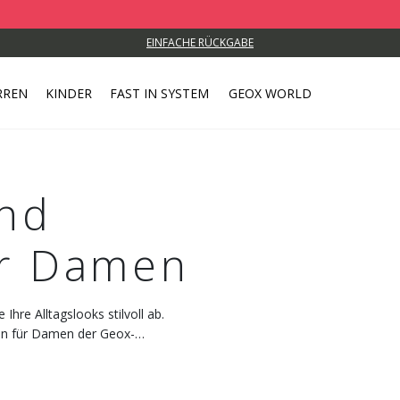
EINFACHE RÜCKGABE
RREN
KINDER
FAST IN SYSTEM
GEOX WORLD
Und
ür Damen
hre Alltagslooks stilvoll ab.
eln für Damen der Geox-