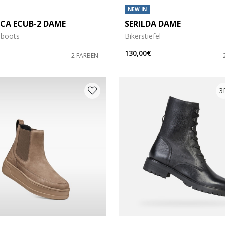
NEW IN
ICA ECUB-2 DAME
SERILDA DAME
 boots
Bikerstiefel
130,00€
2 FARBEN
3