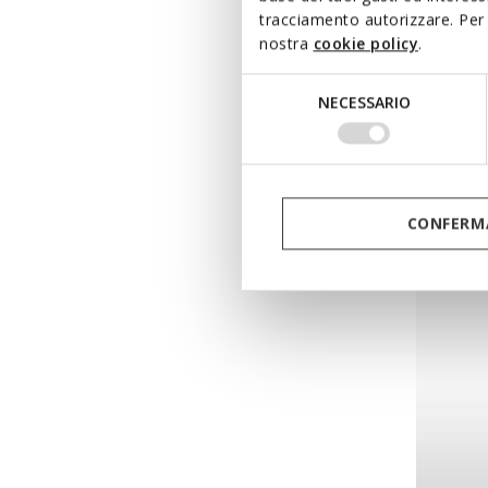
tracciamento autorizzare. Per 
nostra
cookie policy
.
WALK 
Selezione
Stiefel
NECESSARIO
del
consenso
180,00€
CONFERMA