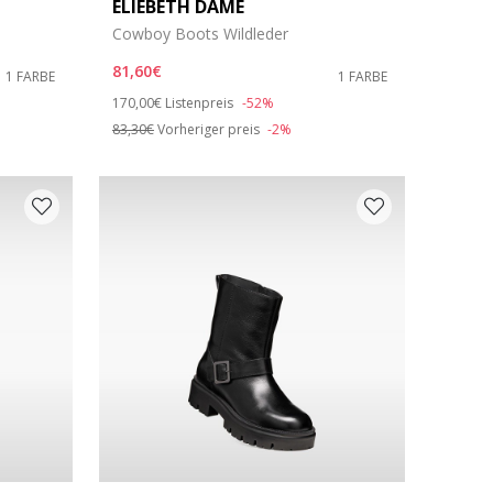
ELIEBETH DAME
Cowboy Boots Wildleder
81,60€
1 FARBE
1 FARBE
Price reduced from
to
170,00€
Listenpreis
-52%
83,30€
Vorheriger preis
-2%