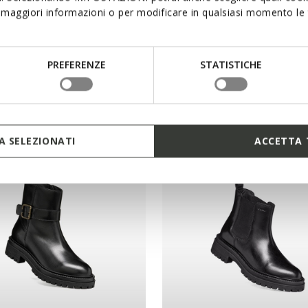
maggiori informazioni o per modificare in qualsiasi momento le t
PLEASURE 60 DAME
NORIZE DAME
etten mit hohem Absatz
Stiefeletten zum Schnüren
PREFERENZE
STATISTICHE
165,00€
1 FARBE
 SELEZIONATI
ACCETTA 