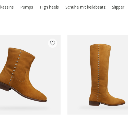
kassins
Pumps
High heels
Schuhe mit keilabsatz
Slipper