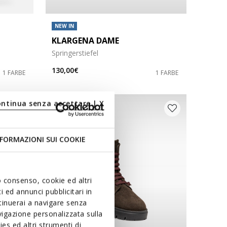
NEW IN
KLARGENA DAME
Springerstiefel
130,00€
1 FARBE
1 FARBE
ontinua senza accettare | X
FORMAZIONI SUI COOKIE
uo consenso, cookie ed altri
 ed annunci pubblicitari in
ntinuerai a navigare senza
igazione personalizzata sulla
es ed altri strumenti di