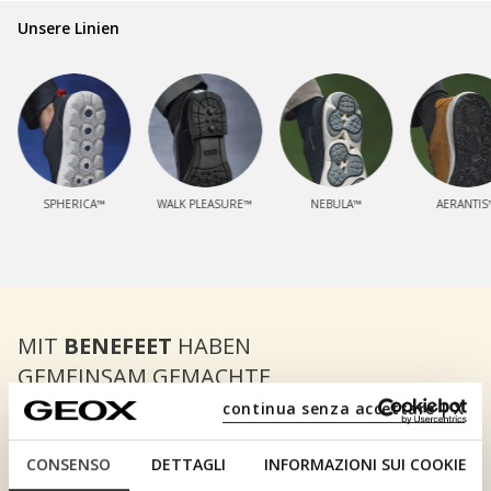
Unsere Linien
SPHERICA™
WALK PLEASURE™
NEBULA™
AERANTIS
MIT
BENEFEET
HABEN
GEMEINSAM GEMACHTE
SCHRITTE NOCH MEHR WERT.
continua senza accettare | X
BENEFEET ENTDECKEN
CONSENSO
DETTAGLI
INFORMAZIONI SUI COOKIE