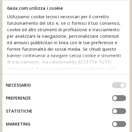
Geox.com utilizza i cookie
Utilizziamo cookie tecnici necessari per il corretto
funzionamento del sito e, se ci fornisci il tuo consenso,
cookie ed altri strumenti di profilazione e tracciamento
per analizzare la navigazione, personalizzare contenuti
ed annunci pubblicitari in linea con le tue preferenze e
fornire funzionalità dei social media. Se chiudi questo
1 SPEZIALWÄHRUNG,
banner continuerai a navigare senza cookie e strumenti
di tracciamento, ma selezionando ACCETTA TUTTI
DER BENNY
VOUCHER
godrai invece di una navigazione personalizzata sulla
1 Benny entspricht 1 €
base dei tuoi gusti ed interessi. Selezionando
Sammeln Sie Benny und
Einkaufswert.
erhalten Sie Voucher für Ihre
IMPOSTAZIONI potrai anche scegliere quali cookies ed
Selezione
NECESSARIO
Einkäufe.
altri strumenti di tracciamento autorizzare. Per maggiori
del
informazioni o per modificare in qualsiasi momento le
consenso
PREFERENZE
tue impostazioni, visita la nostra
cookie policy
.
STATISTICHE
SEIEN SIE DABEI UND
MARKETING
ERHALTEN SIE
10€
GEBURTSTAGS-