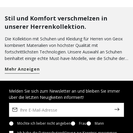
Stil und Komfort verschmelzen in
unserer Herrenkollektion.
Die Kollektion mit Schuhen und Kleidung für Herren von Geox
kombiniert Materialien von höchster Qualität mit
fortschrittlichsten Technologien. Unsere Auswahl an Schuhen
beinhaltet einige echte Must-have-Modelle, wie die Schuhe der
Linie
Aerantis™
und
Spherica™
: Diese innovativen Linien mit
Mehr Anzeigen
atmungsaktiven Schuhen wurden entwickelt, damit Sie sie den
ganzen Tag über tragen können, ohne dass das Wohlbefinden
Ihrer Füße beeinträchtigt wird. Für einen informelleren Look
können Sie sich für ein paar Casual-Schuhe entscheiden. Unsere
Melden Sie sich zum Newsletter an und bleiben Sie immer
über die letzten Neuigkeiten informiert!
Sneakers sind eine echte Garantie für Bequemlichkeit und
können auch in der Freizeit getragen werden. Entscheiden Sie
sich in den kälteren Monaten für den Schutz unserer Stiefel und
Stiefeletten
. Im Sommer hingegen kann Ihnen nichts so viel
Tragekomfort und Leichtigkeit bieten wie unsere
Möchte ich lieber nicht angeben
Frau
Mann
Sandalen
und
Pantoletten
. Wenn Sie auf der Suche nach formellen Schuhen
Ich habe die
Datenschutzerklärung zur Kenntnis genommen
.