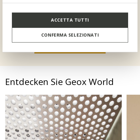
ALS WILLKOMMENS-
GESCHENK
GESCHENK
Ein besonderer Rabatt für Sie
ACCETTA TUTTI
und Ihre Kinder
CONFERMA SELEZIONATI
SIGN UP TO BENEFEET
Entdecken Sie Geox World