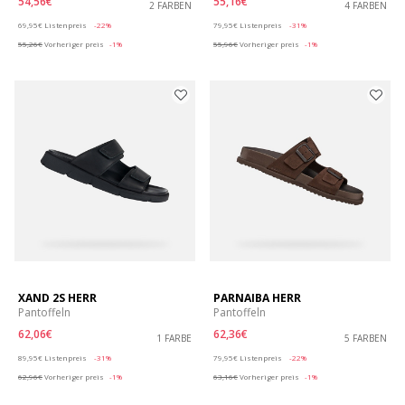
54,56€
55,16€
2 FARBEN
4 FARBEN
Price reduced from
to
Price reduced from
to
69,95€
Listenpreis
-22%
79,95€
Listenpreis
-31%
55,26€
Vorheriger preis
-1%
55,96€
Vorheriger preis
-1%
XAND 2S HERR
PARNAIBA HERR
Pantoffeln
Pantoffeln
62,06€
62,36€
1 FARBE
5 FARBEN
Price reduced from
to
Price reduced from
to
89,95€
Listenpreis
-31%
79,95€
Listenpreis
-22%
62,96€
Vorheriger preis
-1%
63,16€
Vorheriger preis
-1%