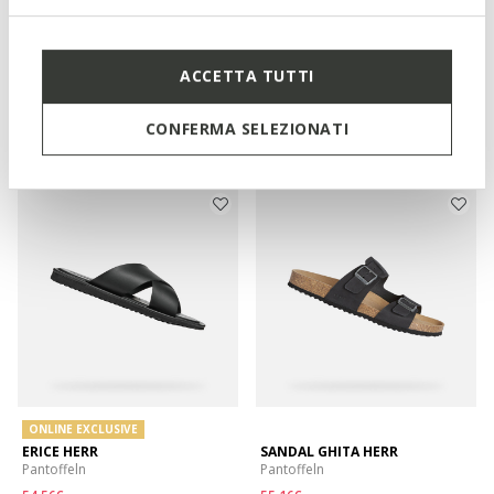
SPHERICA EC5 HERR
SPHERICA EC5 HERR
Sportsandalen
Sportsandalen
ACCETTA TUTTI
65,66€
65,66€
3 FARBEN
3 FARBEN
Price reduced from
to
Price reduced from
to
89,95€
Listenpreis
-27%
89,95€
Listenpreis
-27%
CONFERMA SELEZIONATI
66,56€
Vorheriger preis
-1%
66,56€
Vorheriger preis
-1%
ONLINE EXCLUSIVE
ERICE HERR
SANDAL GHITA HERR
Pantoffeln
Pantoffeln