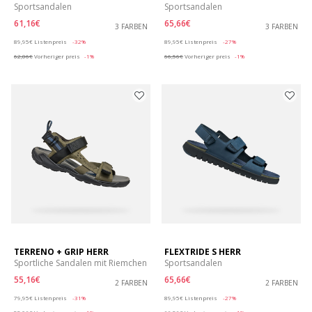
Sportsandalen
Sportsandalen
61,16€
65,66€
3 FARBEN
3 FARBEN
Price reduced from
to
Price reduced from
to
89,95€
Listenpreis
-32%
89,95€
Listenpreis
-27%
62,06€
Vorheriger preis
-1%
66,56€
Vorheriger preis
-1%
TERRENO + GRIP HERR
FLEXTRIDE S HERR
Sportliche Sandalen mit Riemchen
Sportsandalen
55,16€
65,66€
2 FARBEN
2 FARBEN
Price reduced from
to
Price reduced from
to
79,95€
Listenpreis
-31%
89,95€
Listenpreis
-27%