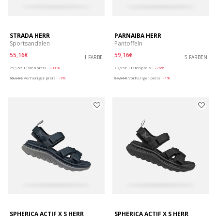
STRADA HERR
PARNAIBA HERR
Sportsandalen
Pantoffeln
55,16€
59,16€
1 FARBE
5 FARBEN
Price reduced from
to
Price reduced from
to
79,95€
Listenpreis
-31%
79,95€
Listenpreis
-26%
55,96€
Vorheriger preis
-1%
59,96€
Vorheriger preis
-1%
SPHERICA ACTIF X S HERR
SPHERICA ACTIF X S HERR