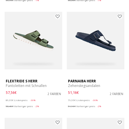
55,96€
Vorheriger preis
-1%
66,56€
Vorheriger preis
-1%
FLEXTRIDE S HERR
PARNAIBA HERR
Pantoletten mit Schnallen
Zehenstegsandalen
57,56€
51,16€
2 FARBEN
2 FARBEN
Price reduced from
to
Price reduced from
to
89,95€
Listenpreis
-36%
79,95€
Listenpreis
-36%
58,46€
Vorheriger preis
-2%
51,96€
Vorheriger preis
-2%