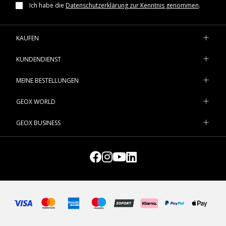
unsere leichten
stoßgedämpfter Sohle einzupacken.
Sneaker
, die sich perfekt für die Freizeit und
Ich habe die
Datenschutzerklärung zur Kenntnis genommen
.
sommerliche Spaziergänge eignen.
Entdecken Sie unsere Kollektion mit sommerlichen Sandalen
und finden Sie Ihr Lieblingsmodell auf geox.com.
KAUFEN
KUNDENDIENST
MEINE BESTELLUNGEN
GEOX WORLD
GEOX BUSINESS