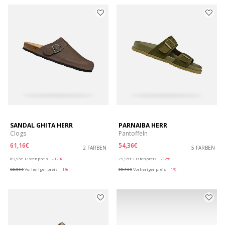
SANDAL GHITA HERR
PARNAIBA HERR
Clogs
Pantoffeln
61,16€
54,36€
2 FARBEN
5 FARBEN
Price reduced from
to
Price reduced from
to
89,95€
Listenpreis
-32%
79,95€
Listenpreis
-32%
62,06€
Vorheriger preis
-1%
55,16€
Vorheriger preis
-1%