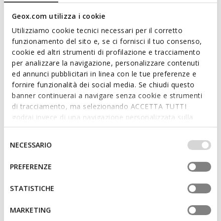
Geox.com utilizza i cookie
Utilizziamo cookie tecnici necessari per il corretto
funzionamento del sito e, se ci fornisci il tuo consenso,
cookie ed altri strumenti di profilazione e tracciamento
XAND 2S HERR
SPHERICA EC5 HERR
per analizzare la navigazione, personalizzare contenuti
Offene Sandalen
Sportsandalen
ed annunci pubblicitari in linea con le tue preferenze e
70,16€
61,16€
2 FARBEN
3 FARBEN
fornire funzionalità dei social media. Se chiudi questo
Price reduced from
to
Price reduced from
to
89,95€
Listenpreis
-22%
89,95€
Listenpreis
-32%
banner continuerai a navigare senza cookie e strumenti
71,06€
Vorheriger preis
-1%
62,06€
Vorheriger preis
-1%
di tracciamento, ma selezionando ACCETTA TUTTI
godrai invece di una navigazione personalizzata sulla
base dei tuoi gusti ed interessi. Selezionando
IMPOSTAZIONI potrai anche scegliere quali cookies ed
Selezione
NECESSARIO
altri strumenti di tracciamento autorizzare. Per maggiori
del
informazioni o per modificare in qualsiasi momento le
consenso
PREFERENZE
tue impostazioni, visita la nostra
cookie policy
.
STATISTICHE
MARKETING