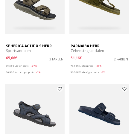
SPHERICA ACTIF X S HERR
PARNAIBA HERR
Sportsandalen
Zehenstegsandalen
65,66€
51,16€
3 FARBEN
2 FARBEN
Price reduced from
to
Price reduced from
to
89,95€
Listenpreis
-27%
79,95€
Listenpreis
-36%
66,56€
Vorheriger preis
-1%
51,96€
Vorheriger preis
-2%