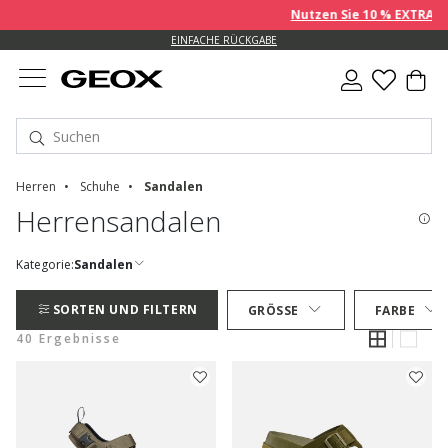
Nutzen Sie 10 % EXTRA auf be
EINFACHE RÜCKGABE
Herren
Schuhe
Sandalen
Herrensandalen
Kategorie:
Sandalen
SORTEN UND FILTERN
GRÖSSE
FARBE
40 Ergebnisse