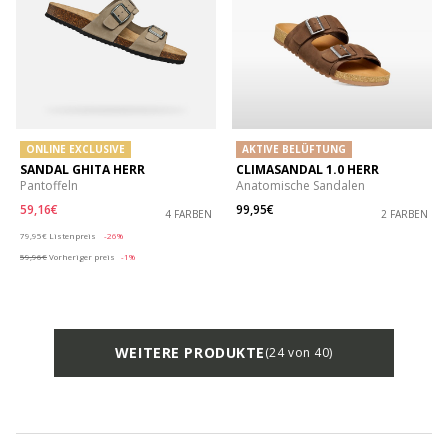
ONLINE EXCLUSIVE
AKTIVE BELÜFTUNG
SANDAL GHITA HERR
CLIMASANDAL 1.0 HERR
Pantoffeln
Anatomische Sandalen
59,16€
99,95€
4 FARBEN
2 FARBEN
Price reduced from
to
79,95€
Listenpreis
-26%
59,96€
Vorheriger preis
-1%
WEITERE PRODUKTE
(24 von 40)