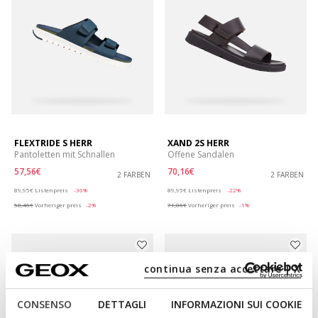
FLEXTRIDE S HERR
XAND 2S HERR
Pantoletten mit Schnallen
Offene Sandalen
57,56€
70,16€
2 FARBEN
2 FARBEN
Price reduced from
to
Price reduced from
to
89,95€
Listenpreis
-36%
89,95€
Listenpreis
-22%
58,46€
Vorheriger preis
-2%
71,06€
Vorheriger preis
-1%
continua senza accettare | X
CONSENSO
DETTAGLI
INFORMAZIONI SUI COOKIE