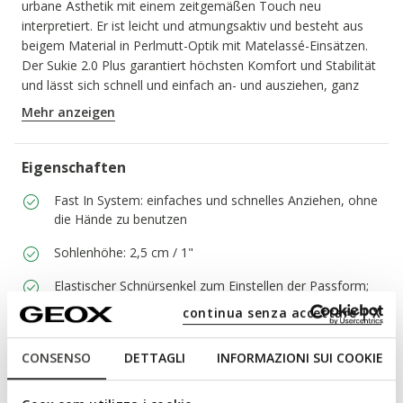
urbane Ästhetik mit einem zeitgemäßen Touch neu
interpretiert. Er ist leicht und atmungsaktiv und besteht aus
beigem Material in Perlmutt-Optik mit Matelassé-Einsätzen.
Der Sukie 2.0 Plus garantiert höchsten Komfort und Stabilität
und lässt sich schnell und einfach an- und ausziehen, ganz
ohne Einsatz der Hände.
Mehr anzeigen
PRODUKTCODE:
D680AA000NFC5004
Eigenschaften
Fast In System: einfaches und schnelles Anziehen, ohne
die Hände zu benutzen
Sohlenhöhe: 2,5 cm / 1"
Elastischer Schnürsenkel zum Einstellen der Passform;
Herausnehmbare Innensohle
continua senza accettare | X
CONSENSO
DETTAGLI
INFORMAZIONI SUI COOKIE
Materialien