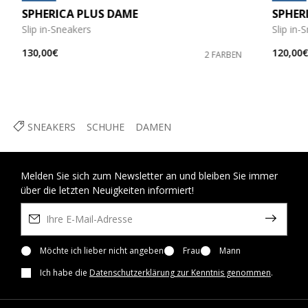
SPHERICA PLUS DAME
SPHER
Slip in-Sneakers
Slip in-
130,00€
120,00
2 FARBEN
SNEAKERS
SCHUHE
DAMEN
Melden Sie sich zum Newsletter an und bleiben Sie immer
über die letzten Neuigkeiten informiert!
Möchte ich lieber nicht angeben
Frau
Mann
Ich habe die
Datenschutzerklärung zur Kenntnis genommen
.