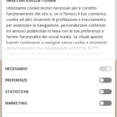
Geox.com utilizza i cookie
Technologien
Utilizziamo cookie tecnici necessari per il corretto
funzionamento del sito e, se ci fornisci il tuo consenso,
cookie ed altri strumenti di profilazione e tracciamento
Entdecken Sie die Eigenschaften
per analizzare la navigazione, personalizzare contenuti
der Schuhe mit Fast In System
ed annunci pubblicitari in linea con le tue preferenze e
fornire funzionalità dei social media. Se chiudi questo
banner continuerai a navigare senza cookie e strumenti
di tracciamento, ma selezionando ACCETTA TUTTI
godrai invece di una navigazione personalizzata sulla
base dei tuoi gusti ed interessi. Selezionando
IMPOSTAZIONI potrai anche scegliere quali cookies ed
Selezione
NECESSARIO
altri strumenti di tracciamento autorizzare. Per maggiori
del
informazioni o per modificare in qualsiasi momento le
consenso
PREFERENZE
tue impostazioni, visita la nostra
cookie policy
.
STATISTICHE
VERSTÄRKUNG AN DER FERSE
MARKETING