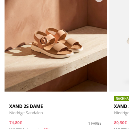
NACHHA
XAND 2S DAME
XAND 
Niedrige Sandalen
Niedrig
74,80€
80,30€
1 FARBE
Price reduced from
to
Price re