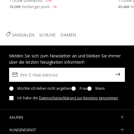
110,00€
Listenpreis
110,00€
-32%
75,90€
Vorheriger preis
81,40€
Vo
-1%
SANDALEN
SCHUHE
DAMEN
Melden Sie sich zum Newsletter an und bleiben Sie immer
über die letzten Neuigkeiten informiert!
Möchte ich lieber nicht angeben
Frau
Mann
Ich habe die
Datenschutzerklärung zur Kenntnis genommen
.
KAUFEN
KUNDENDIENST