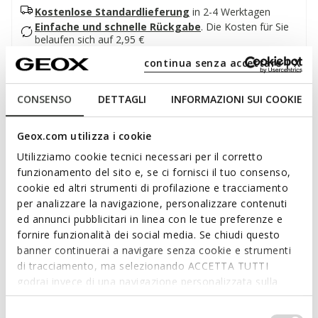
Kostenlose Standardlieferung
in 2-4 Werktagen
Einfache und schnelle Rückgabe
.
Die Kosten für Sie
belaufen sich auf 2,95 €
continua senza accettare | X
Beschreibung
CONSENSO
DETTAGLI
INFORMAZIONI SUI COOKIE
Atmungsaktive und bequeme flache Damensandale im
Hybrid-Design, ideal für die Stadt. Sie besteht aus
Geox.com utilizza i cookie
denimfarbenem Strickgewebe mit grauen Einsätzen und
verfügt über ein superweiches Fußbett, das für
Utilizziamo cookie tecnici necessari per il corretto
außergewöhnlichen Komfort und Leichtigkeit sorgt. Die
funzionamento del sito e, se ci fornisci il tuo consenso,
Climasandal™ wurde mit einem innovativen belüfteten
cookie ed altri strumenti di profilazione e tracciamento
Dämpfungssystem entwickelt und steht für frische und
per analizzare la navigazione, personalizzare contenuti
Mehr anzeigen
trockene Füße auch bei Bewegung.
ed annunci pubblicitari in linea con le tue preferenze e
PRODUKTCODE:
D6712D0006KC4189
fornire funzionalità dei social media. Se chiudi questo
banner continuerai a navigare senza cookie e strumenti
Eigenschaften
di tracciamento, ma selezionando ACCETTA TUTTI
Dank des Ventilated Cushioning Systems erzeugt die
godrai invece di una navigazione personalizzata sulla
natürliche Bewegung beim Gehen eine aktive Belüftung
base dei tuoi gusti ed interessi. Selezionando
unter dem Fuß und verbessert so Komfort, Frische und
IMPOSTAZIONI potrai anche scegliere quali cookies ed
Selezione