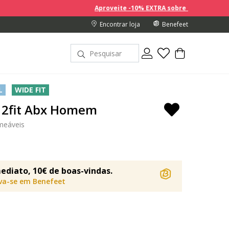
Aproveite -10% EXTRA sobre os preços com desconto na 
Encontrar loja
Benefeet
L
WIDE FIT
 2fit Abx Homem
meáveis
ediato, 10€ de boas-vindas.
eva-se em Benefeet