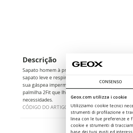
Descrição
Sapato homem à prova de água com duplo ajuste.
sapato leve e respirável, ideal mesmo em condiç
CONSENSO
sua gáspea impermeável. Feito de pele lisa preta,
palmilha 2Fit que lhe permite personalizar o ajus
Geox.com utilizza i cookie
necessidades.
Utilizziamo cookie tecnici nece
CÓDIGO DO ARTIGO:
U54N1C00043C9999
strumenti di profilazione e tr
linea con le tue preferenze e 
cookie e strumenti di traccia
base dei tuoi gusti ed interes