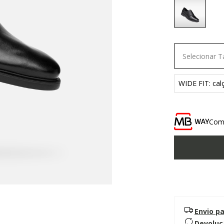
selected
Selecionar 
WIDE FIT: ca
Comp
Envio p
Devoluç