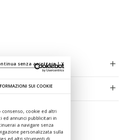
ontinua senza accettare | X
FORMAZIONI SUI COOKIE
s
uo consenso, cookie ed altri
 ed annunci pubblicitari in
ntinuerai a navigare senza
igazione personalizzata sulla
es ed altri strumenti di