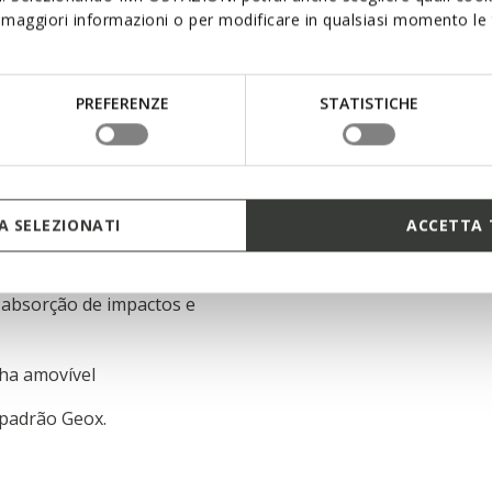
maggiori informazioni o per modificare in qualsiasi momento le t
oiar as fábricas de
PREFERENZE
STATISTICHE
er Working Group
para uma proteção ideal
 SELEZIONATI
ACCETTA 
al de isolamento térmico
 absorção de impactos e
lha amovível
 padrão Geox.