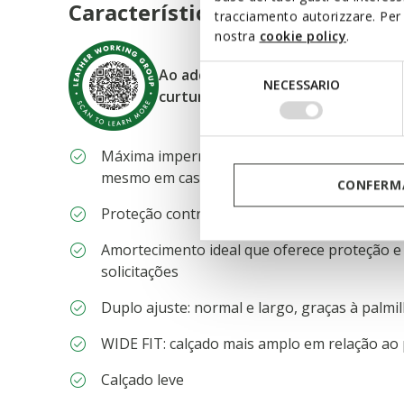
Características
tracciamento autorizzare. Per 
nostra
cookie policy
.
Selezione
Ao adquirir este produto, está a ap
NECESSARIO
del
curtumes certificadas pelo Leath
consenso
Máxima impermeabilidade e respirabilidade 
mesmo em caso de chuva intensa
CONFERMA
Proteção contra o frio graças a um nível ide
Amortecimento ideal que oferece proteção e
solicitações
Duplo ajuste: normal e largo, graças à palmi
WIDE FIT: calçado mais amplo em relação ao
Calçado leve