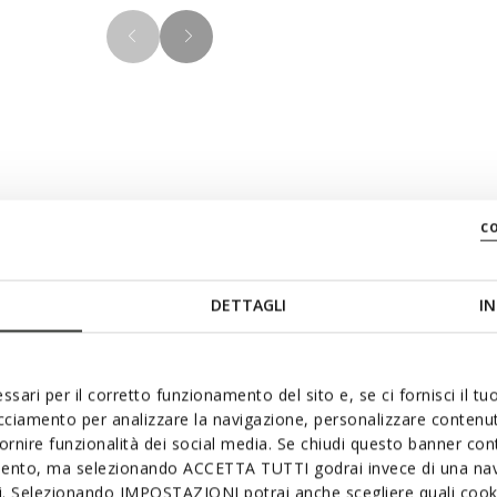
Materiais
c
 Brayden 2Fit ABX é um
ões de mau tempo, graças à
DETTAGLI
IN
Tecnologia
 este sapato inclui uma
te de acordo com as suas
ssari per il corretto funzionamento del sito e, se ci fornisci il t
acciamento per analizzare la navigazione, personalizzare contenuti
fornire funzionalità dei social media. Se chiudi questo banner co
mento, ma selezionando ACCETTA TUTTI godrai invece di una nav
si. Selezionando IMPOSTAZIONI potrai anche scegliere quali cooki