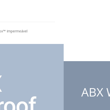
ox™ Impermeável
ABX 