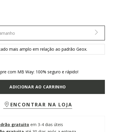
Tamanho
lçado mais amplo em relação ao padrão Geox.
re com MB Way: 100% seguro e rápido!
ADICIONAR AO CARRINHO
ENCONTRAR NA LOJA
adrão gratuito
em 3-4 dias úteis
ão gratuita
até 30 dias após a entrega