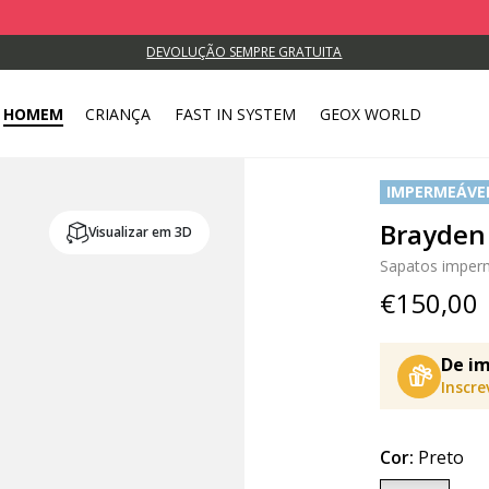
DEVOLUÇÃO SEMPRE GRATUITA
HOMEM
CRIANÇA
FAST IN SYSTEM
GEOX WORLD
IMPERMEÁVE
Brayden
Visualizar em 3D
Sapatos imper
€150,00
De im
Inscr
Cor:
Preto