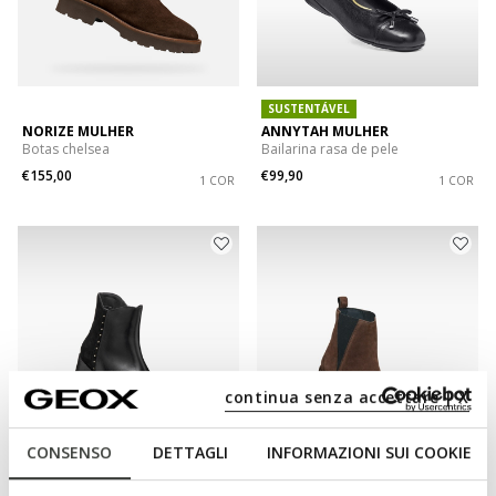
SUSTENTÁVEL
NORIZE MULHER
ANNYTAH MULHER
Botas chelsea
Bailarina rasa de pele
€155,00
€99,90
1 COR
1 COR
continua senza accettare | X
CONSENSO
DETTAGLI
INFORMAZIONI SUI COOKIE
CAMEXIA MULHER
CAMEXIA MULHER