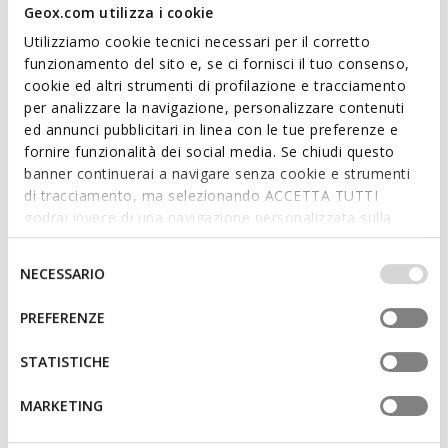
Geox.com utilizza i cookie
Botas de tornozelo salto baixo
Botas camurça
€155,00
€140,00
Utilizziamo cookie tecnici necessari per il corretto
2 CORES
1 COR
funzionamento del sito e, se ci fornisci il tuo consenso,
cookie ed altri strumenti di profilazione e tracciamento
per analizzare la navigazione, personalizzare contenuti
ed annunci pubblicitari in linea con le tue preferenze e
fornire funzionalità dei social media. Se chiudi questo
banner continuerai a navigare senza cookie e strumenti
di tracciamento, ma selezionando ACCETTA TUTTI
godrai invece di una navigazione personalizzata sulla
base dei tuoi gusti ed interessi. Selezionando
IMPOSTAZIONI potrai anche scegliere quali cookies ed
Selezione
NECESSARIO
altri strumenti di tracciamento autorizzare. Per maggiori
del
informazioni o per modificare in qualsiasi momento le
consenso
PREFERENZE
NORIZE MULHER
tue impostazioni, visita la nostra
cookie policy
.
Botas altas
STATISTICHE
€200,00
1 COR
MARKETING