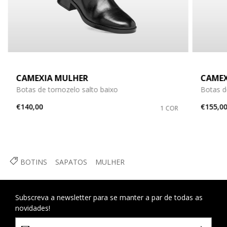
CAMEXIA MULHER
CAMEX
Botas de tornozelo salto baixo
Botas d
€140,00
€155,0
1 COR
BOTINS
SAPATOS
MULHER
Subscreva a newsletter para se manter a par de todas as
novidades!