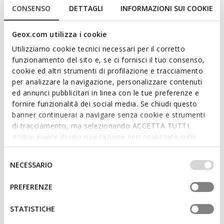
conforto e praticidade na utilização quotidiana. Proposto
CONSENSO
DETTAGLI
INFORMAZIONI SUI COOKIE
nesta variante preta essencial, este modelo é realizado em
pele macia com uma robusta sola de borracha. Camexia é o
Geox.com utilizza i cookie
aliado ideal para completar com versatilidade os looks
Utilizziamo cookie tecnici necessari per il corretto
quotidianos citadinos, do trabalho às ocasiões informais.
funzionamento del sito e, se ci fornisci il tuo consenso,
CÓDIGO DO ARTIGO:
D565ED00081C9999
Ler mais
cookie ed altri strumenti di profilazione e tracciamento
per analizzare la navigazione, personalizzare contenuti
ed annunci pubblicitari in linea con le tue preferenze e
Características
fornire funzionalità dei social media. Se chiudi questo
banner continuerai a navigare senza cookie e strumenti
Fácil e rápido de calçar
di tracciamento, ma selezionando ACCETTA TUTTI
Altura salto: 4,5 cm / 1,8"
godrai invece di una navigazione personalizzata sulla
base dei tuoi gusti ed interessi. Selezionando
Aperto com fecho de correr
IMPOSTAZIONI potrai anche scegliere quali cookies ed
Selezione
NECESSARIO
altri strumenti di tracciamento autorizzare. Per maggiori
del
A altura do cano é de 13.5 cm / 5.31", medida no
informazioni o per modificare in qualsiasi momento le
tamanho 37 EU
consenso
PREFERENZE
tue impostazioni, visita la nostra
cookie policy
.
STATISTICHE
Materiais