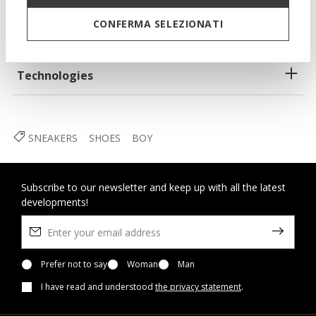
CONFERMA SELEZIONATI
Materials
Technologies
SNEAKERS
SHOES
BOY
Subscribe to our newsletter and keep up with all the latest
developments!
Prefer not to say
Woman
Man
I have read and understood
the privacy statement
.