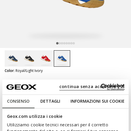
selected
Color:
Royal/Light Ivory
DESIGNED TO PLAY
continua senza accettare | X
Rann-E Junior
Hard toe sneakers
CONSENSO
DETTAGLI
INFORMAZIONI SUI COOKIE
Geox.com utilizza i cookie
Utilizziamo cookie tecnici necessari per il corretto
NOT SHOPPABLE