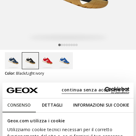
selected
Color:
Black/Light ivory
ONLINE EXCLUSIVE
DESIGNED TO PLAY
continua senza accettare | X
Rann-E Junior
Hard toe sneakers
CONSENSO
DETTAGLI
INFORMAZIONI SUI COOKIE
Geox.com utilizza i cookie
Utilizziamo cookie tecnici necessari per il corretto
NOT SHOPPABLE