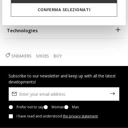
CONFERMA SELEZIONATI
Materials
Technologies
SNEAKERS
SHOES
BOY
Subscribe to our newsletter and keep up with all the latest
developments!
Prefer not to say
Woman
Man
I have read and understood
the privacy statement
.