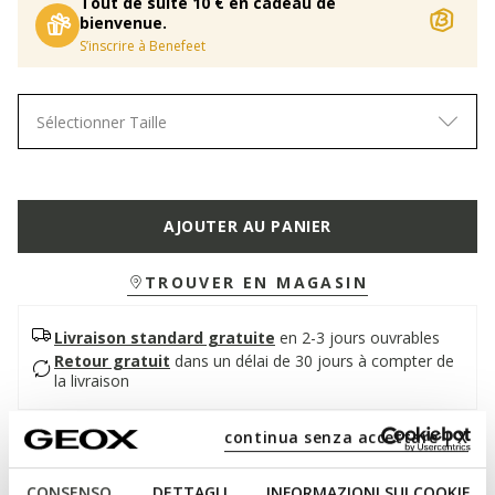
Tout de suite 10 € en cadeau de
bienvenue.
S’inscrire à Benefeet
Sélectionner Taille
AJOUTER AU PANIER
TROUVER EN MAGASIN
Livraison standard gratuite
en 2-3 jours ouvrables
Retour gratuit
dans un délai de 30 jours à compter de
la livraison
continua senza accettare | X
Description
Mocassin pour femme au style sobre mais raffiné, l'allié idéal
CONSENSO
DETTAGLI
INFORMAZIONI SUI COOKIE