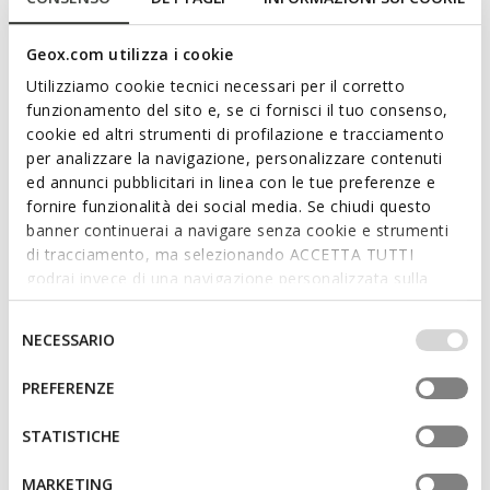
pour les journées trépidantes en ville. Dans cette version
marron, il présente une empeigne souple en daim à la
Geox.com utilizza i cookie
silhouette épurée, rehaussée de détails artisanaux.
Utilizziamo cookie tecnici necessari per il corretto
Confortable et respirant, le modèle Addisse apporte une
funzionamento del sito e, se ci fornisci il tuo consenso,
touche d'élégance décontractée à vos tenues de tous les
cookie ed altri strumenti di profilazione e tracciamento
jours.
Lire plus
per analizzare la navigazione, personalizzare contenuti
CODE PRODUIT:
D66AXB00022C6005
ed annunci pubblicitari in linea con le tue preferenze e
fornire funzionalità dei social media. Se chiudi questo
Caractéristiques
banner continuerai a navigare senza cookie e strumenti
Enfilage facile et rapide
di tracciamento, ma selezionando ACCETTA TUTTI
godrai invece di una navigazione personalizzata sulla
Épaisseur de la semelle: 1 cm / 0.4"
base dei tuoi gusti ed interessi. Selezionando
IMPOSTAZIONI potrai anche scegliere quali cookies ed
Selezione
Design sans fermeture, pour un enfilage plus rapide;
NECESSARIO
altri strumenti di tracciamento autorizzare. Per maggiori
del
Semelle intérieure amovible
informazioni o per modificare in qualsiasi momento le
consenso
PREFERENZE
tue impostazioni, visita la nostra
cookie policy
.
STATISTICHE
Matériaux
MARKETING