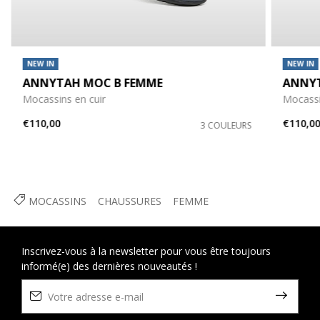
NEW IN
NEW IN
ANNYTAH MOC B FEMME
ANNYT
Mocassins en cuir
Mocassi
€110,00
€110,0
3 COULEURS
MOCASSINS
CHAUSSURES
FEMME
Inscrivez-vous à la newsletter pour vous être toujours
informé(e) des dernières nouveautés !