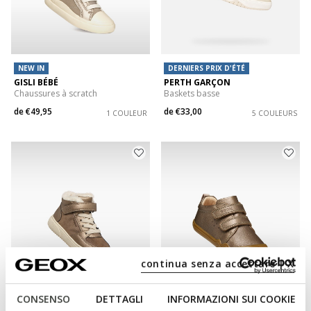
NEW IN
DERNIERS PRIX D'ÉTÉ
GISLI BÉBÉ
PERTH GARÇON
Chaussures à scratch
Baskets basse
de
€49,95
de
€33,00
1 COULEUR
5 COULEURS
continua senza accettare | X
IMPERMÉABLE
CONSENSO
DETTAGLI
INFORMAZIONI SUI COOKIE
THELEVEN ABX FILLE
STEPPIEUP PETITE FILLE