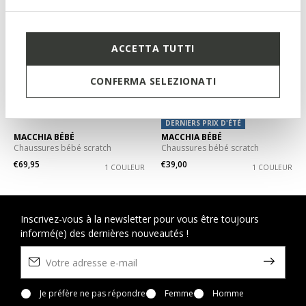
ACCETTA TUTTI
CONFERMA SELEZIONATI
DERNIERS PRIX D'ÉTÉ
MACCHIA BÉBÉ
MACCHIA BÉBÉ
Chaussures bébé scratch
Chaussures bébé scratch
€69,95
€39,00
1 COULEUR
1 COULEUR
Inscrivez-vous à la newsletter pour vous être toujours
informé(e) des dernières nouveautés !
Je préfère ne pas répondre
Femme
Homme