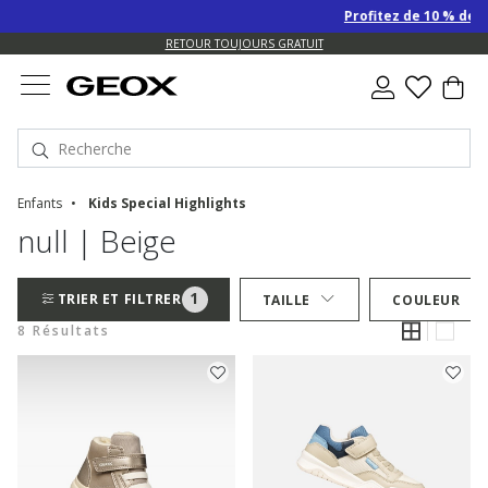
Profitez de 10 % de re
US.
RETOUR TOUJOURS GRATUIT
Enfants
Kids Special Highlights
null | Beige
1
TRIER ET FILTRER
TAILLE
COULEUR
8 Résultats