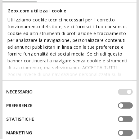
Sneakers imperméables
Chaussures Barefoot souples
Geox.com utilizza i cookie
€55,00
de
€95,00
1 COULEUR
2 COULEURS
Utilizziamo cookie tecnici necessari per il corretto
funzionamento del sito e, se ci fornisci il tuo consenso,
cookie ed altri strumenti di profilazione e tracciamento
per analizzare la navigazione, personalizzare contenuti
ed annunci pubblicitari in linea con le tue preferenze e
fornire funzionalità dei social media. Se chiudi questo
banner continuerai a navigare senza cookie e strumenti
di tracciamento, ma selezionando ACCETTA TUTTI
godrai invece di una navigazione personalizzata sulla
base dei tuoi gusti ed interessi. Selezionando
IMPOSTAZIONI potrai anche scegliere quali cookies ed
Selezione
NECESSARIO
DERNIERS PRIX D'ÉTÉ
DERNIERS PRIX D'ÉTÉ
altri strumenti di tracciamento autorizzare. Per maggiori
del
GISLI FILLE
ARIL FILLE
informazioni o per modificare in qualsiasi momento le
consenso
PREFERENZE
Baskets à paillettes
Chaussures de running
tue impostazioni, visita la nostra
cookie policy
.
de
€39,00
de
€32,00
2 COULEURS
3 COULEURS
STATISTICHE
MARKETING
3D