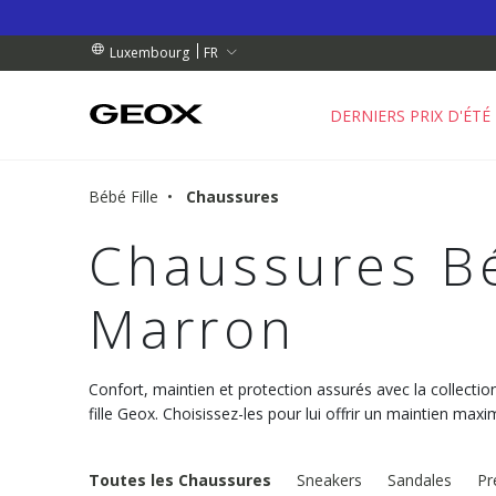
 RETRAIT PROCHE DE CHEZ VOUS.
NDES DE PLUS DE 99.00 €
NDES DE PLUS DE 99.00 €
FR
Luxembourg
DERNIERS PRIX D'ÉTÉ
Bébé Fille
Chaussures
Chaussures Bé
Marron
Confort, maintien et protection assurés avec la collecti
fille Geox. Choisissez-les pour lui offrir un maintien max
Toutes les Chaussures
Sneakers
Sandales
Pr