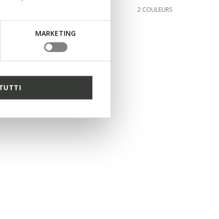
€69,95
COULEURS
2 COULEURS
MARKETING
TUTTI