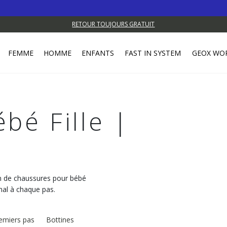
RETOUR TOUJOURS GRATUIT
FEMME
HOMME
ENFANTS
FAST IN SYSTEM
GEOX WO
bé Fille |
on de chaussures pour bébé
imal à chaque pas.
emiers pas
Bottines