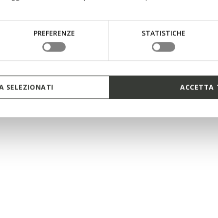
€69,95
4 COULEURS
2 
PREFERENZE
STATISTICHE
 SELEZIONATI
ACCETTA 