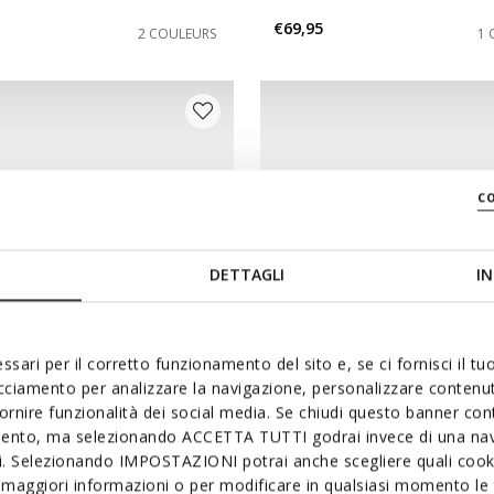
s: 20
 chaussures: 21
€69,95
2 COULEURS
1 
s: 24
 chaussures: 25
c
DETTAGLI
IN
ssari per il corretto funzionamento del sito e, se ci fornisci il t
acciamento per analizzare la navigazione, personalizzare contenuti
fornire funzionalità dei social media. Se chiudi questo banner co
mento, ma selezionando ACCETTA TUTTI godrai invece di una nav
EUP BÉBÉ
BIGLIA BÉBÉ GARÇON
si. Selezionando IMPOSTAZIONI potrai anche scegliere quali cooki
res Barefoot souples
Chaussures bébé scratch
maggiori informazioni o per modificare in qualsiasi momento le t