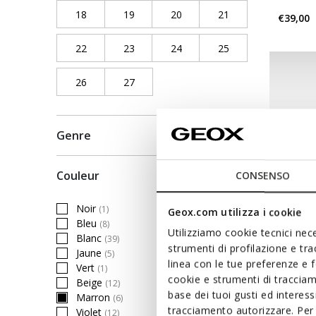
18
Refine by Pointure chaussures: 18
19
Refine by Pointure chaussures: 19
20
Refine by Pointure chaussure
21
Refine by Pointure
€39,00
22
Refine by Pointure chaussures: 22
23
Refine by Pointure chaussures: 23
24
Refine by Pointure chaussure
25
Refine by Pointure
26
Refine by Pointure chaussures: 26
27
Refine by Pointure chaussures: 27
Genre
Couleur
CONSENSO
Noir
(1)
Geox.com utilizza i cookie
Refine by Couleur: Noir
Bleu
(8)
Refine by Couleur: Bleu
Utilizziamo cookie tecnici nece
Blanc
(39)
Refine by Couleur: Blanc
strumenti di profilazione e tr
Jaune
(5)
Refine by Couleur: Jaune
linea con le tue preferenze e 
NEW IN
Vert
(1)
Refine by Couleur: Vert
cookie e strumenti di traccia
Beige
STEPPI
(12)
Refine by Couleur: Beige
base dei tuoi gusti ed interes
Marron
(6)
Chaussu
selected Currently Refined by Couleur: Marron
tracciamento autorizzare. Per 
Violet
(12)