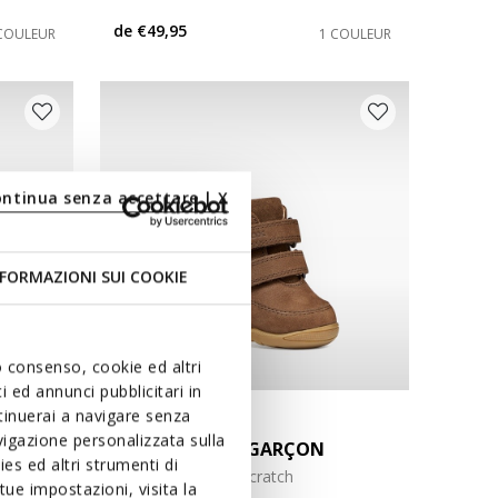
de
€49,95
COULEUR
1 COULEUR
ontinua senza accettare | X
FORMAZIONI SUI COOKIE
uo consenso, cookie ed altri
 ed annunci pubblicitari in
ntinuerai a navigare senza
NEW IN
igazione personalizzata sulla
MACCHIA BÉBÉ GARÇON
es ed altri strumenti di
Chaussures bébé scratch
ue impostazioni, visita la