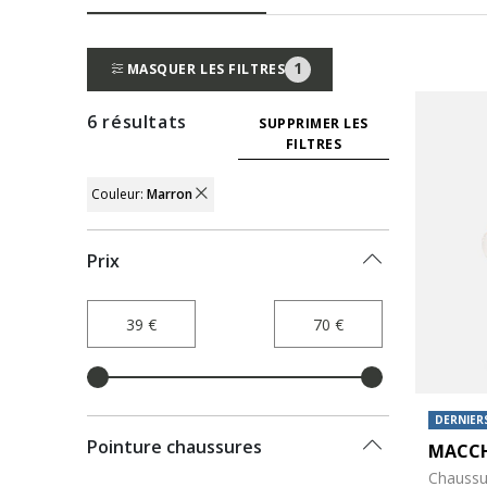
1
MASQUER LES FILTRES
6 résultats
SUPPRIMER LES
FILTRES
Couleur:
Marron
REMOVE FILTER CURRENTLY REFINED B
Prix
DERNIERS
Pointure chaussures
MACCH
Chaussu