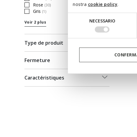
Refine by Couleur: Violet
nostra
cookie policy
.
€55,00
Rose
(30)
Refine by Couleur: Rose
Gris
(1)
Refine by Couleur: Gris
Selezione
NECESSARIO
Voir 2 plus
del
consenso
Type de produit
CONFERMA
Fermeture
Caractéristiques