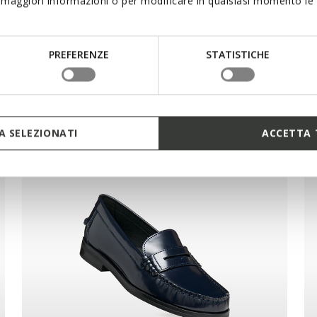
maggiori informazioni o per modificare in qualsiasi momento le t
 aimer
PREFERENZE
STATISTICHE
 SELEZIONATI
ACCETTA 