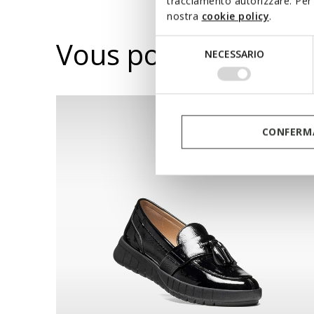
tracciamento autorizzare. Per 
nostra
cookie policy
.
Vous pourriez aussi
Selezione
NECESSARIO
del
consenso
CONFERMA