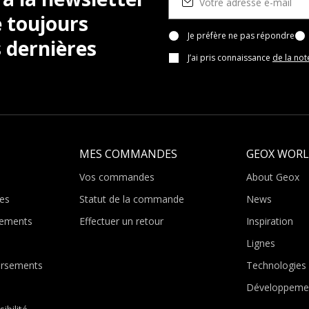
 toujours
Je préfère ne pas répondre
 dernières
J’ai pris connaissance
de la not
MES COMMANDES
GEOX WOR
Vos commandes
About Geox
es
Statut de la commande
News
ements
Effectuer un retour
Inspiration
Lignes
ursements
Technologies
Développeme