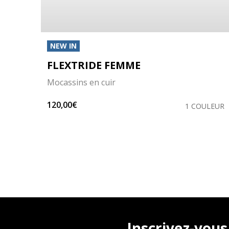
NEW IN
FLEXTRIDE FEMME
Mocassins en cuir
120,00€
LEURS
1 COULEUR
Inscrivez-vous