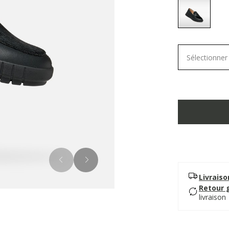
selected
Sélectionner 
Livrais
Retour 
livraison