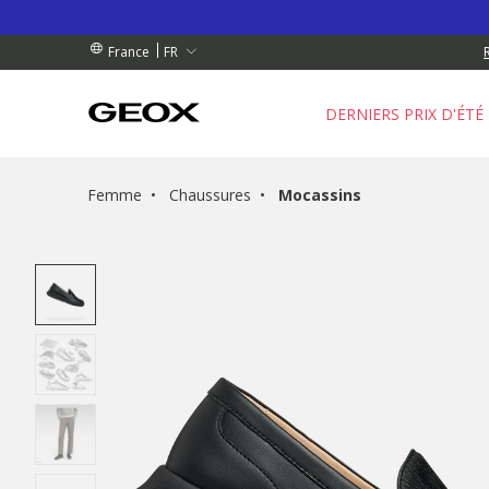
 RETRAIT PROCHE DE CHEZ VOUS.
GRATUIT
GRATUIT
FR
France
DERNIERS PRIX D'ÉTÉ
Femme
Chaussures
Mocassins