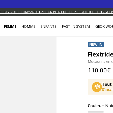
RETIREZ VOTRE COMMANDE DANS UN POINT DE RETRAIT PROCHE DE CHEZ VOUS
FEMME
HOMME
ENFANTS
FAST IN SYSTEM
GEOX WO
NEW IN
Flextri
Mocassins en c
110,00€
Tout 
S’insc
Couleur:
Noi