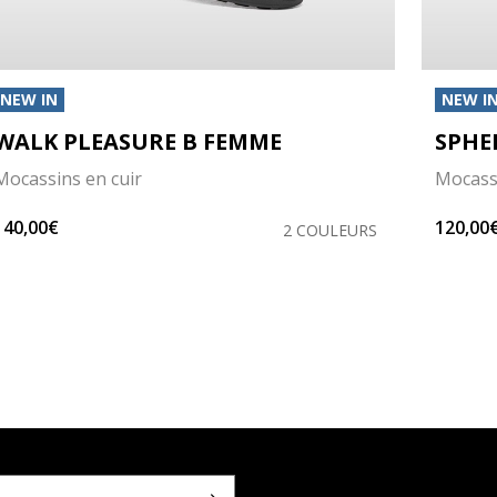
NEW IN
NEW I
WALK PLEASURE B FEMME
SPHE
Mocassins en cuir
Mocassi
140,00€
120,00
2 COULEURS