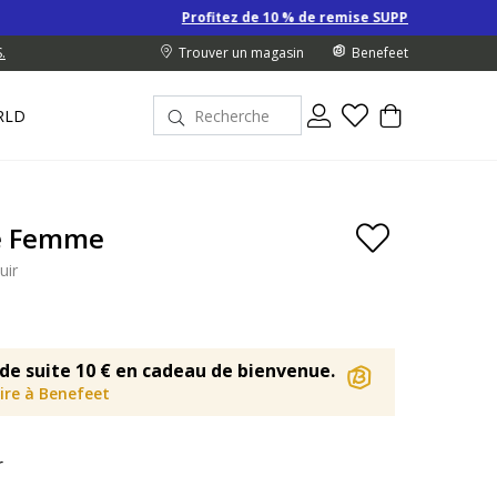
Profitez de 10 % de remise SUPPLÉMENTAIRE sur les Derniers p
.
Trouver un magasin
Benefeet
RLD
de Femme
uir
de suite 10 € en cadeau de bienvenue.
rire à Benefeet
r