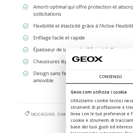
Amorti optimal qui offre protection et absor
sollicitations
Flexibilité et élasticité grâce à l’Active Flexibi
Enfilage facile et rapide
Épaisseur de la semelle: 3,5 cm / 1,4"
Chaussures légères
Design sans fermeture, pour un enfilage plus
CONSENSO
amovible
Geox.com utilizza i cookie
Utilizziamo cookie tecnici nece
strumenti di profilazione e tr
linea con le tue preferenze e 
MOCASSINS
CHAUSSURES
FEMME
cookie e strumenti di traccia
base dei tuoi gusti ed interes