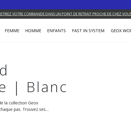
RETIREZ VOTRE COMMANDE DANS UN POINT DE RETRAIT PROCHE DE CHEZ VOUS
FEMME
HOMME
ENFANTS
FAST IN SYSTEM
GEOX WO
ed
e | Blanc
de la collection Geox
 chaque pas. Trouvez ses