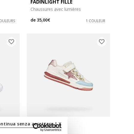
FADINLIGHT FILLE
Chaussures avec lumières
de
35,00€
COULEURS
1 COULEUR
ontinua senza accettare | X
DERNIERS PRIX D'ÉTÉ
SKETLITE FILLE