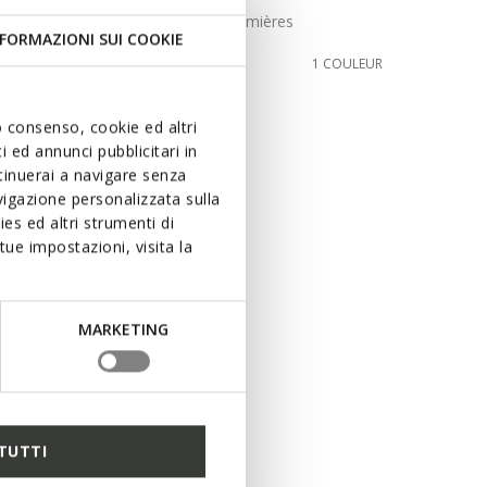
Chaussures avec lumières
FORMAZIONI SUI COOKIE
de
37,00€
COULEUR
1 COULEUR
uo consenso, cookie ed altri
 ed annunci pubblicitari in
ntinuerai a navigare senza
igazione personalizzata sulla
es ed altri strumenti di
ue impostazioni, visita la
MARKETING
TUTTI