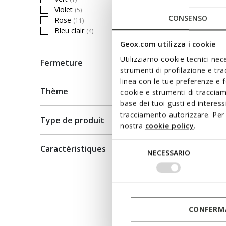
Affiner par Couleur: Vert
Violet
Chaussu
(5)
Affiner par Couleur: Violet
CONSENSO
Rose
(11)
Affiner par Couleur: Rose
de
24,0
Bleu clair
(4)
Affiner par Couleur: Bleu clair
Geox.com utilizza i cookie
Utilizziamo cookie tecnici nece
Fermeture
strumenti di profilazione e tr
linea con le tue preferenze e 
Thème
cookie e strumenti di traccia
base dei tuoi gusti ed interes
tracciamento autorizzare. Per 
Type de produit
nostra
cookie policy
.
Selezione
Caractéristiques
NECESSARIO
del
consenso
NEW IN
CONFERMA
CIBERD