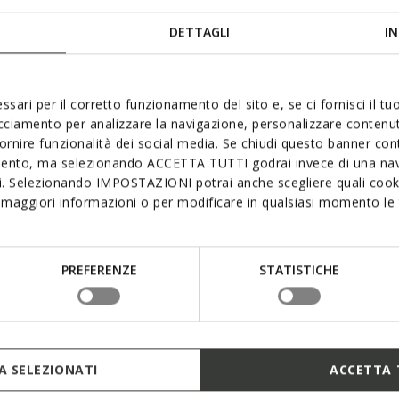
res avec lumières
Chaussures lumineuses Stitch
DETTAGLI
IN
0€
de
35,00€
2 COULEURS
1 
ssari per il corretto funzionamento del sito e, se ci fornisci il t
acciamento per analizzare la navigazione, personalizzare contenuti
fornire funzionalità dei social media. Se chiudi questo banner co
mento, ma selezionando ACCETTA TUTTI godrai invece di una nav
si. Selezionando IMPOSTAZIONI potrai anche scegliere quali cooki
maggiori informazioni o per modificare in qualsiasi momento le t
PREFERENZE
STATISTICHE
 SELEZIONATI
ACCETTA 
RON FILLE