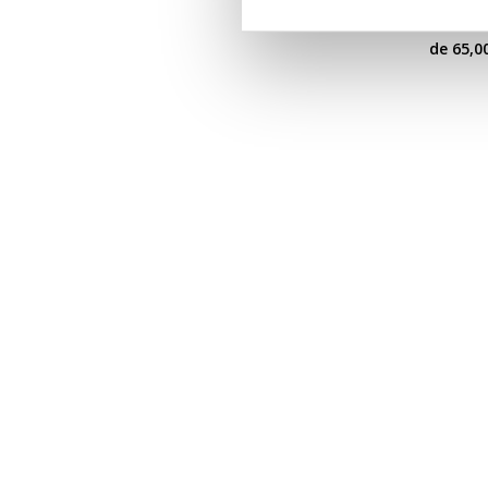
Chaussu
de
65,0