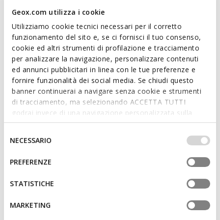
Chaussure pour homme ultra-amortissante et respirante,
véritable alliance d'élégance et de confort sans compromis.
Geox.com utilizza i cookie
Dans cette version classique noire, elle présente une
Utilizziamo cookie tecnici necessari per il corretto
empeigne en cuir lisse souple au design contemporain. Walk
funzionamento del sito e, se ci fornisci il tuo consenso,
Pleasure B convient aussi bien pour les occasions spéciales
cookie ed altri strumenti di profilazione e tracciamento
que pour les tenues professionnelles.
per analizzare la navigazione, personalizzare contenuti
CODE PRODUIT:
U657KB00043C9999
Lire plus
ed annunci pubblicitari in linea con le tue preferenze e
fornire funzionalità dei social media. Se chiudi questo
banner continuerai a navigare senza cookie e strumenti
Caractéristiques
di tracciamento, ma selezionando ACCETTA TUTTI
godrai invece di una navigazione personalizzata sulla
Amorti renforcé, grâce au Système Zéro Shock
base dei tuoi gusti ed interessi. Selezionando
IMPOSTAZIONI potrai anche scegliere quali cookies ed
Selezione
Fermeture à lacets
NECESSARIO
altri strumenti di tracciamento autorizzare. Per maggiori
del
informazioni o per modificare in qualsiasi momento le
consenso
PREFERENZE
tue impostazioni, visita la nostra
cookie policy
.
Matériaux
STATISTICHE
Technologies
MARKETING