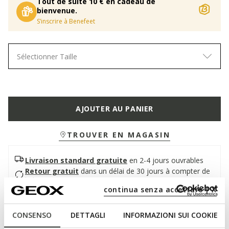
Tout de suite 10 € en cadeau de
bienvenue.
S’inscrire à Benefeet
Sélectionner Taille
AJOUTER AU PANIER
TROUVER EN MAGASIN
Livraison standard gratuite
en 2-4 jours ouvrables
Retour gratuit
dans un délai de 30 jours à compter de
la livraison
continua senza accettare | X
Description
CONSENSO
DETTAGLI
INFORMAZIONI SUI COOKIE