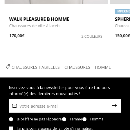
IMPERMÉ
WALK PLEASURE B HOMME
SPHER
Chaussures de ville à lacets
Chaussu
170,00€
150,00
2 COULEURS
CHAUSSURES HABILLÉES
CHAUSSURES
HOMME
Inscrivez-vous à la newsletter pour vous être toujours
informé(e) des dernières nouveautés !
Je préfère ne pas répondre
Femme
Homme
J’ai pris connaissance
de la note d’information
.