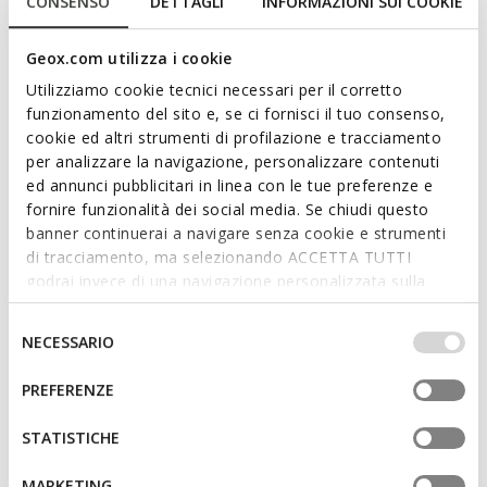
Sneakers pour femme avec fermeture éclair latérale, aux
CONSENSO
DETTAGLI
INFORMAZIONI SUI COOKIE
lignes modernes et à l'esthétique casual-chic. Disponibles en
marron clair et or clair, elles sont confectionnées en daim
Geox.com utilizza i cookie
avec des empiècements pailletés. Respirantes et
Utilizziamo cookie tecnici necessari per il corretto
confortables, les Maryemy ajoutent une touche tendance aux
funzionamento del sito e, se ci fornisci il tuo consenso,
looks de tous les jours.
cookie ed altri strumenti di profilazione e tracciamento
CODE PRODUIT:
D653BC022QMCD62L
Lire plus
per analizzare la navigazione, personalizzare contenuti
ed annunci pubblicitari in linea con le tue preferenze e
fornire funzionalità dei social media. Se chiudi questo
Caractéristiques
banner continuerai a navigare senza cookie e strumenti
di tracciamento, ma selezionando ACCETTA TUTTI
Enfilage facile et rapide
godrai invece di una navigazione personalizzata sulla
Épaisseur de la semelle: 2,5 cm / 1"
base dei tuoi gusti ed interessi. Selezionando
IMPOSTAZIONI potrai anche scegliere quali cookies ed
Selezione
Fermeture à lacets et fermeture éclair; Semelle
NECESSARIO
altri strumenti di tracciamento autorizzare. Per maggiori
del
intérieure amovible
informazioni o per modificare in qualsiasi momento le
consenso
PREFERENZE
tue impostazioni, visita la nostra
cookie policy
.
STATISTICHE
Matériaux
MARKETING