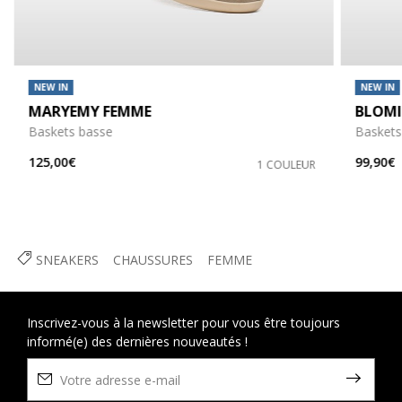
NEW IN
NEW IN
MARYEMY FEMME
BLOMI
Baskets basse
Baskets
125,00€
99,90€
1 COULEUR
SNEAKERS
CHAUSSURES
FEMME
Inscrivez-vous à la newsletter pour vous être toujours
informé(e) des dernières nouveautés !