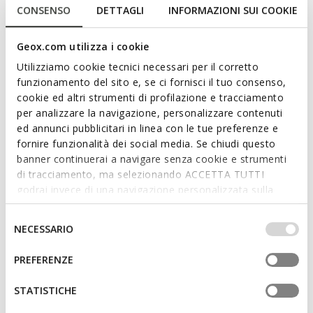
CONSENSO
DETTAGLI
INFORMAZIONI SUI COOKIE
Zapato formal para hombre que combina confort y estilo
impecable. Aquí presentado en una variante clásica en negro,
Geox.com utilizza i cookie
presenta una empella de piel lisa y una línea cónica que
Utilizziamo cookie tecnici necessari per il corretto
realza su elegancia. Ligero y transpirable, Iacopo completa
funzionamento del sito e, se ci fornisci il tuo consenso,
con clase los look de oficina y para ocasiones especiales.
cookie ed altri strumenti di profilazione e tracciamento
CÓDIGO DEL PRODUCTO:
U659GB00043C9999
per analizzare la navigazione, personalizzare contenuti
ed annunci pubblicitari in linea con le tue preferenze e
Características
fornire funzionalità dei social media. Se chiudi questo
banner continuerai a navigare senza cookie e strumenti
di tracciamento, ma selezionando ACCETTA TUTTI
Con la compra de este producto, estás
godrai invece di una navigazione personalizzata sulla
contribuyendo a respaldar las curtidurías
base dei tuoi gusti ed interessi. Selezionando
certificadas por el Leather Working Group
IMPOSTAZIONI potrai anche scegliere quali cookies ed
Selezione
NECESSARIO
altri strumenti di tracciamento autorizzare. Per maggiori
del
Cierre con cordones; Plantilla desmontable
informazioni o per modificare in qualsiasi momento le
consenso
PREFERENZE
tue impostazioni, visita la nostra
cookie policy
.
STATISTICHE
Materiales