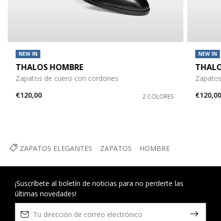
NEW IN
NEW IN
THALOS HOMBRE
THAL
Zapatos de cuero con cordones
Zapatos
€120,00
€120,0
2 COLORES
ZAPATOS ELEGANTES
ZAPATOS
HOMBRE
¡Suscríbete al boletín de noticias para no perderte las
últimas novedades!