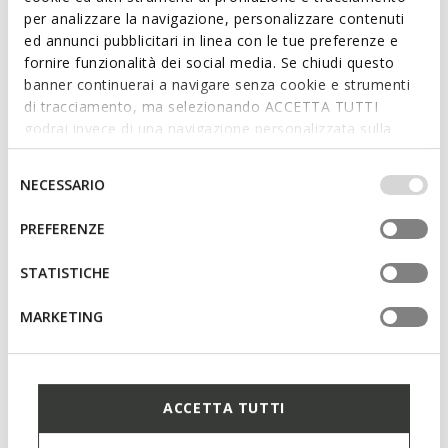
per analizzare la navigazione, personalizzare contenuti
ed annunci pubblicitari in linea con le tue preferenze e
fornire funzionalità dei social media. Se chiudi questo
CALZADO
banner continuerai a navigare senza cookie e strumenti
ABX Waterproof System
di tracciamento, ma selezionando ACCETTA TUTTI
godrai invece di una navigazione personalizzata sulla
Impermeabilidad duradera, incluso en caso de lluvia
base dei tuoi gusti ed interessi. Selezionando
intensa.
IMPOSTAZIONI potrai anche scegliere quali cookies ed
Selezione
NECESSARIO
altri strumenti di tracciamento autorizzare. Per maggiori
del
informazioni o per modificare in qualsiasi momento le
consenso
PREFERENZE
tue impostazioni, visita la nostra
cookie policy
.
STATISTICHE
MARKETING
ACCETTA TUTTI