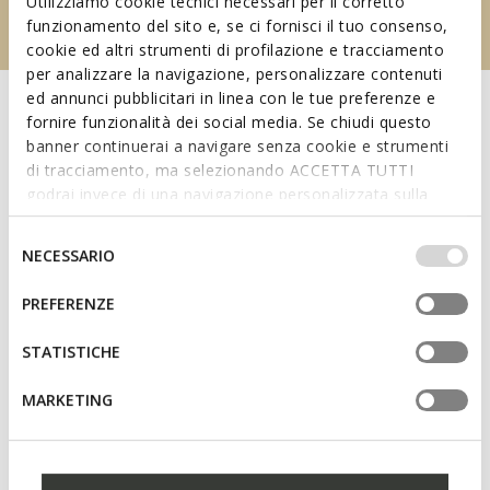
Utilizziamo cookie tecnici necessari per il corretto
funzionamento del sito e, se ci fornisci il tuo consenso,
cookie ed altri strumenti di profilazione e tracciamento
per analizzare la navigazione, personalizzare contenuti
ed annunci pubblicitari in linea con le tue preferenze e
fornire funzionalità dei social media. Se chiudi questo
banner continuerai a navigare senza cookie e strumenti
di tracciamento, ma selezionando ACCETTA TUTTI
godrai invece di una navigazione personalizzata sulla
base dei tuoi gusti ed interessi. Selezionando
IMPOSTAZIONI potrai anche scegliere quali cookies ed
Selezione
NECESSARIO
altri strumenti di tracciamento autorizzare. Per maggiori
del
informazioni o per modificare in qualsiasi momento le
consenso
PREFERENZE
tue impostazioni, visita la nostra
cookie policy
.
Prepárate con estilo para la llegada de la nueva
temporada: déjate conquistar por la nueva colección.
STATISTICHE
MARKETING
NOVEDADES MUJER
NOVEDADES HOMBRE