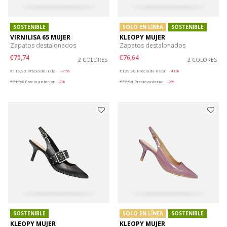
SOSTENIBLE
SOLO EN LÍNEA
SOSTENIBLE
VIRNILISA 65 MUJER
KLEOPY MUJER
Zapatos destalonados
Zapatos destalonados
€70,74
€76,64
2 COLORES
2 COLORES
Price reduced from
to
Price reduced from
to
€119,90
Precio de lista
-41%
€129,90
Precio de lista
-41%
€71,94
Precio anterior
-2%
€77,94
Precio anterior
-2%
SOSTENIBLE
SOLO EN LÍNEA
SOSTENIBLE
KLEOPY MUJER
KLEOPY MUJER