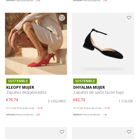
€77,93
Precio anterior
-8%
€71,94
Precio anterior
-2%
SOSTENIBLE
SOSTENIBLE
KLEOPY MUJER
DHYALMA MUJER
Zapatos destalonados
Zapatos de salón tacón bajo
€70,74
€82,73
3 COLORES
1 COLOR
Price reduced from
to
Price reduced from
to
€119,90
Precio de lista
-41%
€119,90
Precio de lista
-31%
€71,94
Precio anterior
-2%
€83,93
Precio anterior
-1%