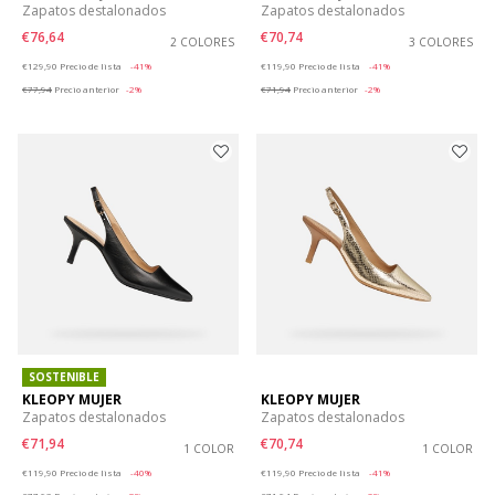
Zapatos destalonados
Zapatos destalonados
€76,64
€70,74
2 COLORES
3 COLORES
Price reduced from
to
Price reduced from
to
€129,90
Precio de lista
-41%
€119,90
Precio de lista
-41%
€77,94
Precio anterior
-2%
€71,94
Precio anterior
-2%
SOSTENIBLE
KLEOPY MUJER
KLEOPY MUJER
Zapatos destalonados
Zapatos destalonados
€71,94
€70,74
1 COLOR
1 COLOR
Price reduced from
to
Price reduced from
to
€119,90
Precio de lista
-40%
€119,90
Precio de lista
-41%