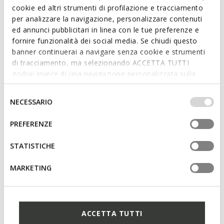
cookie ed altri strumenti di profilazione e tracciamento
per analizzare la navigazione, personalizzare contenuti
ed annunci pubblicitari in linea con le tue preferenze e
fornire funzionalità dei social media. Se chiudi questo
banner continuerai a navigare senza cookie e strumenti
SOSTENIBLE
SOSTENIBLE
GISELDA MUJER
GISELDA MUJER
di tracciamento, ma selezionando ACCETTA TUTTI
Zapatos destalonados
Zapatos destalonados
godrai invece di una navigazione personalizzata sulla
€64,84
€64,84
1 COLOR
1 COLOR
base dei tuoi gusti ed interessi. Selezionando
Price reduced from
to
Price reduced from
to
IMPOSTAZIONI potrai anche scegliere quali cookies ed
€109,90
Precio de lista
-41%
€109,90
Precio de lista
-41%
Selezione
NECESSARIO
€65,94
Precio anterior
-2%
€65,94
Precio anterior
-2%
altri strumenti di tracciamento autorizzare. Per maggiori
del
informazioni o per modificare in qualsiasi momento le
consenso
PREFERENZE
tue impostazioni, visita la nostra
cookie policy
.
STATISTICHE
MARKETING
ACCETTA TUTTI