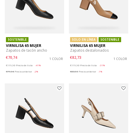
SOSTENIBLE
SOLO EN LÍNEA
SOSTENIBLE
VIRNILISA 65 MUJER
VIRNILISA 65 MUJER
Zapatos de tacón ancho
Zapatos destalonados
€70,74
€82,73
1 COLOR
1 COLOR
Price reduced from
to
Price reduced from
to
€119,90
Precio de lista
-41%
€119,90
Precio de lista
-31%
€71,94
Precio anterior
-2%
€83,93
Precio anterior
-1%