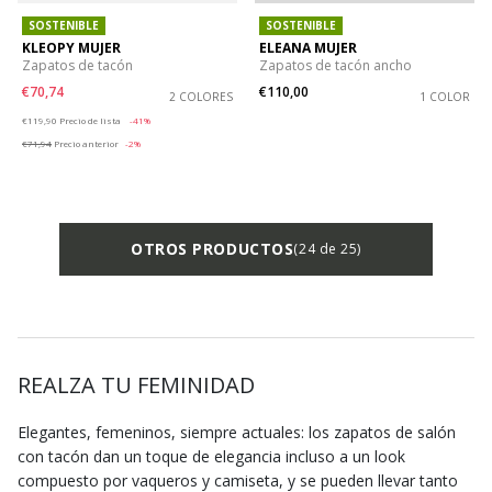
SOSTENIBLE
SOSTENIBLE
KLEOPY MUJER
ELEANA MUJER
Zapatos de tacón
Zapatos de tacón ancho
€70,74
€110,00
2 COLORES
1 COLOR
Price reduced from
to
€119,90
Precio de lista
-41%
€71,94
Precio anterior
-2%
OTROS PRODUCTOS
(24 de 25)
REALZA TU FEMINIDAD
Elegantes, femeninos, siempre actuales: los zapatos de salón
con tacón dan un toque de elegancia incluso a un look
compuesto por vaqueros y camiseta, y se pueden llevar tanto