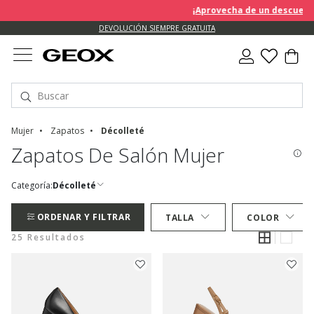
¡Aprovecha de un descuento EX
DEVOLUCIÓN SIEMPRE GRATUITA
Mujer
Zapatos
Décolleté
Zapatos De Salón Mujer
Categoría:
Décolleté
ORDENAR Y FILTRAR
TALLA
COLOR
25 Resultados