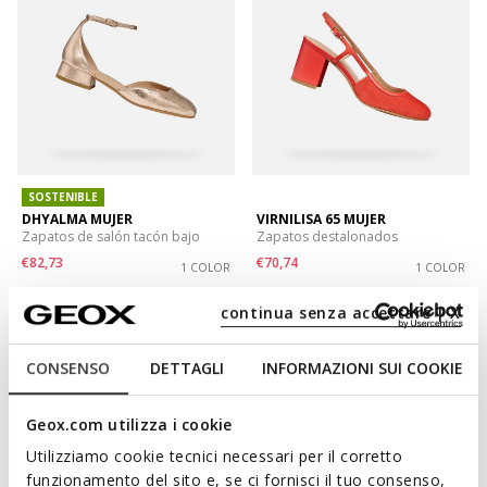
SOSTENIBLE
DHYALMA MUJER
VIRNILISA 65 MUJER
Zapatos de salón tacón bajo
Zapatos destalonados
€82,73
€70,74
1 COLOR
1 COLOR
Price reduced from
to
Price reduced from
to
€119,90
Precio de lista
-31%
€119,90
Precio de lista
-41%
continua senza accettare | X
€83,93
Precio anterior
-1%
€71,94
Precio anterior
-2%
CONSENSO
DETTAGLI
INFORMAZIONI SUI COOKIE
Geox.com utilizza i cookie
Utilizziamo cookie tecnici necessari per il corretto
funzionamento del sito e, se ci fornisci il tuo consenso,