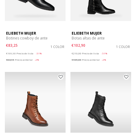
ELIEBETH MUJER
ELIEBETH MUJER
Botines cowboy de ante
Botas altas de ante
€83,25
€102,90
1 COLOR
1 COLOR
Price reduced from
to
Price reduced from
to
€169,90
Precio de lista
-51%
€210,00
Precio de lista
-51%
€84,95
Precio anterior
-2%
€105,00
Precio anterior
-2%