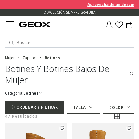
¡Aprovecha de un descuento EX
DEVOLUCIÓN SIEMPRE GRATUITA
Mujer
Zapatos
Botines
Botines Y Botines Bajos De
Mujer
Categoría:
Botines
ORDENAR Y FILTRAR
TALLA
COLOR
47 Resultados