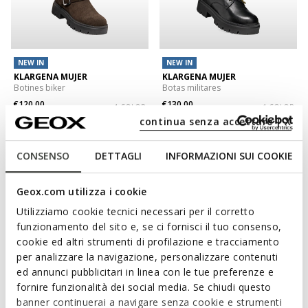
NEW IN
NEW IN
KLARGENA MUJER
KLARGENA MUJER
Botines biker
Botas militares
€120,00
€130,00
1 COLOR
1 COLOR
continua senza accettare | X
3D
CONSENSO
DETTAGLI
INFORMAZIONI SUI COOKIE
Geox.com utilizza i cookie
Utilizziamo cookie tecnici necessari per il corretto
funzionamento del sito e, se ci fornisci il tuo consenso,
cookie ed altri strumenti di profilazione e tracciamento
per analizzare la navigazione, personalizzare contenuti
ed annunci pubblicitari in linea con le tue preferenze e
fornire funzionalità dei social media. Se chiudi questo
NEW IN
SERILDA MUJER
WALK PLEASURE 60 MUJER
banner continuerai a navigare senza cookie e strumenti