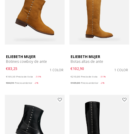
ELIEBETH MUJER
ELIEBETH MUJER
Botines cowboy de ante
Botas altas de ante
€83,25
€102,90
1 COLOR
1 COLOR
Price reduced from
to
Price reduced from
to
€169,90
Precio de lista
-51%
€210,00
Precio de lista
-51%
€84,95
Precio anterior
-2%
€105,00
Precio anterior
-2%