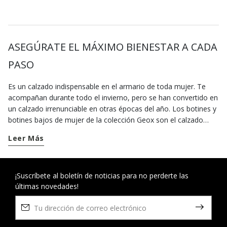
ASEGÚRATE EL MÁXIMO BIENESTAR A CADA
PASO
Es un calzado indispensable en el armario de toda mujer. Te
acompañan durante todo el invierno, pero se han convertido en
un calzado irrenunciable en otras épocas del año. Los botines y
botines bajos de mujer de la colección Geox son el calzado
ideal para valorizar tus looks urbanos. Nuestra selección incluye
Leer Más
el par de botines chica perfecto para cada estilo. Para el día a
día, elige un par de botines bajos mujer de look
contemporáneo, ideales para un estilo de vida dinámico y
perfectos para caminar con la máxima comodidad durante todo
¡Suscríbete al boletín de noticias para no perderte las
últimas novedades!
el día. Para completar el look de oficina o si tienes planeada una
cena más elegante, opta por nuestros botines de tacón que
estilizan la silueta y combinan confort y estilo a la perfección. En
verano, los botines bajos de ante mujer, transpirables y