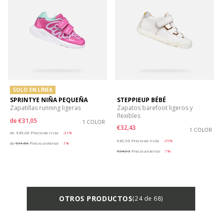
SOLO EN LÍNEA
SPRINTYE NIÑA PEQUEÑA
STEPPIEUP BÉBÉ
Zapatillas running ligeras
Zapatos barefoot ligeros y
flexibles
de
€31,05
1 COLOR
€32,43
Price reduced from
to
1 COLOR
de
€45,00
Precio de lista
-31%
Price reduced from
to
€49,90
Precio de lista
-35%
de
€31,50
Precio anterior
-1%
€34,93
Precio anterior
-7%
OTROS PRODUCTOS
(24 de 68)