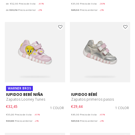
Price reduced from
to
Price reduced from
to
de
€52,90
Precio de lista
-41%
€39,90
Precio de lista
-36%
de
€31,74
Precio anterior
-2%
€25,93
Precio anterior
-2%
WARNER BROS
IUPIDOO BEBÉ NIÑA
IUPIDOO BÉBÉ
Zapatos Looney Tunes
Zapatos primeros pasos
€32,45
€29,44
1 COLOR
1 COLOR
Price reduced from
to
Price reduced from
to
€55,00
Precio de lista
-41%
€49,90
Precio de lista
-41%
€33,00
Precio anterior
-2%
€29,94
Precio anterior
-2%