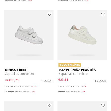
€25,93
Precio anterior
-2%
de
€29,94
Precio anterior
-2%
SOLO EN LÍNEA
MINICUB BÉBÉ
ECLYPER NIÑA PEQUEÑA
Zapatillas con velcro
Zapatillas con velcro
€23,54
de
€35,75
1 COLOR
1 COLOR
Price reduced from
to
Price reduced from
to
de
€55,00
Precio de lista
-35%
€39,90
Precio de lista
-41%
de
€38,50
Precio anterior
-7%
€23,94
Precio anterior
-2%