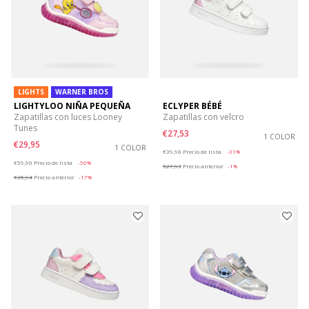
LIGHTS
WARNER BROS
LIGHTYLOO NIÑA PEQUEÑA
ECLYPER BÉBÉ
Zapatillas con luces Looney
Zapatillas con velcro
Tunes
€27,53
1 COLOR
€29,95
1 COLOR
Price reduced from
to
€39,90
Precio de lista
-31%
Price reduced from
to
€59,90
Precio de lista
-50%
€27,93
Precio anterior
-1%
€35,94
Precio anterior
-17%