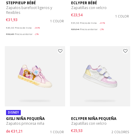
STEPPIEUP BÉBÉ
ECLYPER BÉBÉ
Zapatos barefoot ligeros y
Zapatillas con velcro
flexibles
€23,54
1 COLOR
€31,93
1 COLOR
Price reduced from
to
€39,90
Precio de lista
-41%
Price reduced from
to
€49,90
Precio de lista
-36%
€23,94
Precio anterior
-2%
€32,43
Precio anterior
-2%
DISNEY
GISLI NIÑA PEQUEÑA
ECLYPER NIÑA PEQUEÑA
Zapatos princesa niña
Zapatillas con velcro
€25,53
de
€31,21
1 COLOR
2 COLORES