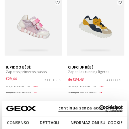
IUPIDOO BÉBÉ
CIUFCIUF BÉBÉ
Zapatos primeros pasos
Zapatillas running ligeras
€29,44
de
€34,43
2 COLORES
4 COLORES
Price reduced from
to
Price reduced from
to
€49,90
Precio de lista
-41%
de
€49,90
Precio de lista
-31%
€29,94
Precio anterior
-2%
de
€34,93
Precio anterior
-1%
continua senza accettare | X
CONSENSO
DETTAGLI
INFORMAZIONI SUI COOKIE