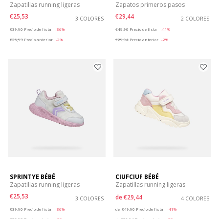
Zapatillas running ligeras
Zapatos primeros pasos
€25,53
€29,44
3 COLORES
2 COLORES
Price reduced from
to
Price reduced from
to
€39,90
Precio de lista
-36%
€49,90
Precio de lista
-41%
€25,93
Precio anterior
-2%
€29,94
Precio anterior
-2%
SPRINTYE BÉBÉ
CIUFCIUF BÉBÉ
Zapatillas running ligeras
Zapatillas running ligeras
€25,53
de
€29,44
3 COLORES
4 COLORES
Price reduced from
to
Price reduced from
to
€39,90
Precio de lista
-36%
de
€49,90
Precio de lista
-41%