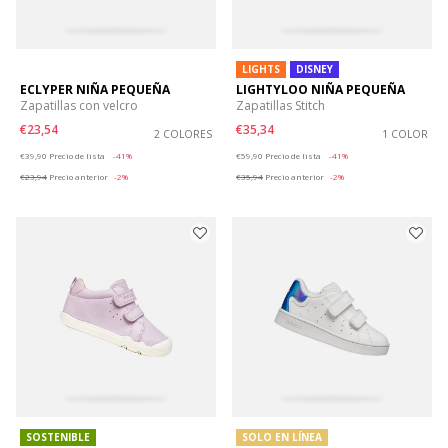
LIGHTS
DISNEY
ECLYPER NIÑA PEQUEÑA
LIGHTYLOO NIÑA PEQUEÑA
Zapatillas con velcro
Zapatillas Stitch
€23,54
€35,34
2 COLORES
1 COLOR
Price reduced from
to
Price reduced from
to
€39,90
Precio de lista
-41%
€59,90
Precio de lista
-41%
€23,94
Precio anterior
-2%
€35,94
Precio anterior
-2%
SOSTENIBLE
SOLO EN LÍNEA