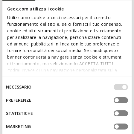
Geox.com utilizza i cookie
Utilizziamo cookie tecnici necessari per il corretto
funzionamento del sito e, se ci fornisci il tuo consenso,
cookie ed altri strumenti di profilazione e tracciamento
per analizzare la navigazione, personalizzare contenuti
ed annunci pubblicitari in linea con le tue preferenze e
CIUFCIUF BÉBÉ
IUPIDOO BÉBÉ
fornire funzionalità dei social media. Se chiudi questo
Zapatillas running ligeras
Zapatos primeros pasos
banner continuerai a navigare senza cookie e strumenti
€32,45
de
€29,44
4 COLORES
1 COLOR
di tracciamento, ma selezionando ACCETTA TUTTI
Price reduced from
to
Price reduced from
to
de
€49,90
Precio de lista
-41%
€55,00
Precio de lista
-41%
godrai invece di una navigazione personalizzata sulla
de
€29,94
Precio anterior
-2%
€33,00
Precio anterior
-2%
base dei tuoi gusti ed interessi. Selezionando
IMPOSTAZIONI potrai anche scegliere quali cookies ed
Selezione
NECESSARIO
altri strumenti di tracciamento autorizzare. Per maggiori
del
informazioni o per modificare in qualsiasi momento le
consenso
PREFERENZE
tue impostazioni, visita la nostra
cookie policy
.
STATISTICHE
MARKETING