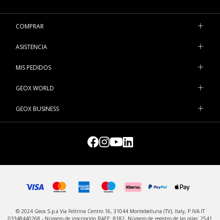
LED. Inspiradas en las propuestas para las niñas más grandes,
las deportivas con luces están siempre listas para arrancarles
una sonrisa. Visita nuestra tienda online y encuentra las nuevas
COMPRAR
deportivas para tu pequeña.
ASISTENCIA
MIS PEDIDOS
GEOX WORLD
GEOX BUSINESS
© 2024 Geox S.p.a Via Feltrina Centro 16, 31044 Montebelluna (TV), Italy, P.IVA IT
03348440268 - Número de inscripción RAEE: 8182, Número de registro de las pilas: 2541