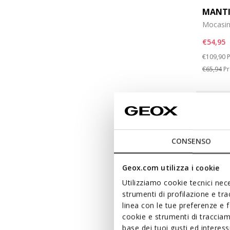
MANTI
Mocasin
€54,95
Price re
t
€109,90
P
€65,94
Pr
CONSENSO
Geox.com utilizza i cookie
Utilizziamo cookie tecnici nece
strumenti di profilazione e tr
linea con le tue preferenze e 
cookie e strumenti di traccia
base dei tuoi gusti ed interes