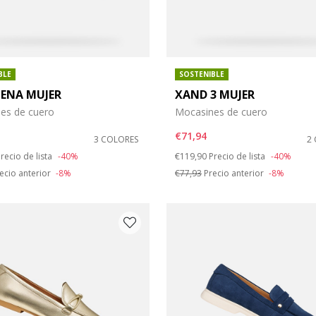
BLE
SOSTENIBLE
TENA MUJER
XAND 3 MUJER
es de cuero
Mocasines de cuero
€71,94
3 COLORES
2
duced from
o
Price reduced from
to
recio de lista
-40%
€119,90
Precio de lista
-40%
ecio anterior
-8%
€77,93
Precio anterior
-8%