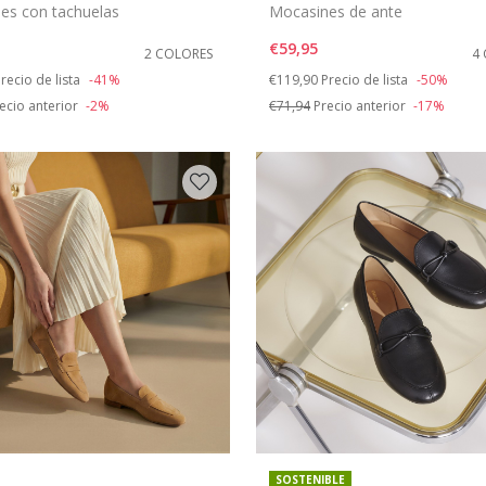
es con tachuelas
Mocasines de ante
€59,95
2 COLORES
4
duced from
o
Price reduced from
to
recio de lista
-41%
€119,90
Precio de lista
-50%
ecio anterior
-2%
€71,94
Precio anterior
-17%
SOSTENIBLE