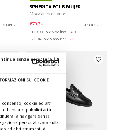
SPHERICA EC1 B MUJER
Mocasines de ante
€70,74
 COLORES
4 COLORES
Price reduced from
to
€119,90
Precio de lista
-41%
€71,94
Precio anterior
-2%
ontinua senza accettare | X
FORMAZIONI SUI COOKIE
uo consenso, cookie ed altri
 ed annunci pubblicitari in
ntinuerai a navigare senza
igazione personalizzata sulla
es ed altri strumenti di