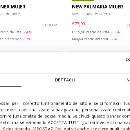
NEA MUJER
NEW PALMARIA MUJER
es de ante
Mocasines de cuero
€77,93
1 COLOR
2
duced from
o
Price reduced from
to
recio de lista
-50%
€119,90
Precio de lista
-35%
ecio anterior
-17%
€83,93
Precio anterior
-7%
c
DETTAGLI
IN
ssari per il corretto funzionamento del sito e, se ci fornisci il t
acciamento per analizzare la navigazione, personalizzare contenuti
fornire funzionalità dei social media. Se chiudi questo banner co
mento, ma selezionando ACCETTA TUTTI godrai invece di una nav
si. Selezionando IMPOSTAZIONI potrai anche scegliere quali cooki