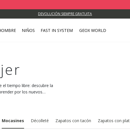
DEVOLUCIÓN SIEMPRE GRATUITA
HOMBRE
NIÑOS
FAST IN SYSTEM
GEOX WORLD
jer
 el tiempo libre: descubre la
prender por los nuevos
Mocasines
Décolleté
Zapatos con tacón
Zapatos con pla