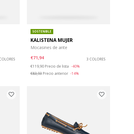
SOSTENIBLE
KALISTENA MUJER
Mocasines de ante
€71,94
 COLORES
3 COLORES
Price reduced from
to
€119,90
Precio de lista
-40%
€83,93
Precio anterior
-14%