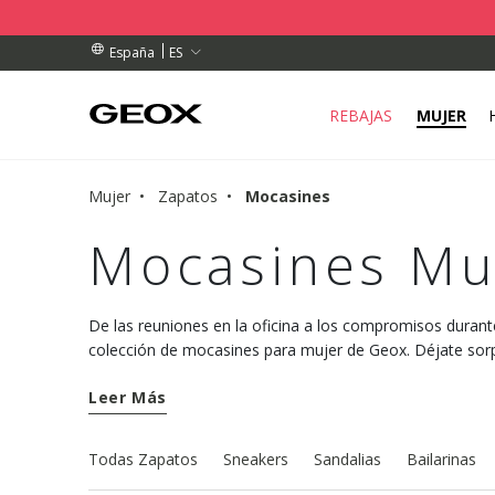
DOS SUPERIORES A 79,00 €
DOS SUPERIORES A 79,00 €
E RECOGIDA CERCANO.
ES
España
REBAJAS
MUJER
Mujer
Zapatos
Mocasines
Mocasines Mu
De las reuniones en la oficina a los compromisos durante
colección de mocasines para mujer de Geox. Déjate sor
modelos de estilo refinado y con un confort único.
Leer Más
Todas Zapatos
Sneakers
Sandalias
Bailarinas