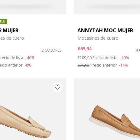
BLE
3 MUJER
ANNYTAH MOC MUJER
es de cuero
Mocasines de cuero
€65,94
2 COLORES
4
duced from
o
Price reduced from
to
recio de lista
-40%
€109,90
Precio de lista
-40%
ecio anterior
-8%
€76,93
Precio anterior
-14%