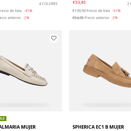
€53,85
4 COLORES
2
duced from
o
Price reduced from
to
recio de lista
-41%
€109,90
Precio de lista
-51%
 41
de zapato: 42
ecio anterior
-2%
€54,95
Precio anterior
-2%
BLE
ALMARIA MUJER
SPHERICA EC1 B MUJER