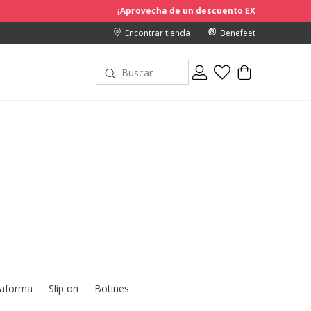
¡Aprovecha de un descuento EXTRA del 10% en los precios reba
Encontrar tienda
Benefeet
taforma
Slip on
Botines