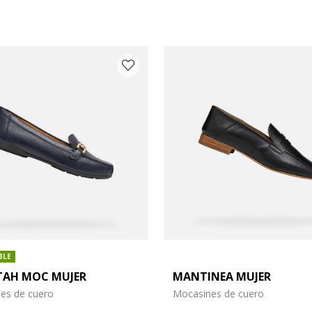
BLE
AH MOC MUJER
MANTINEA MUJER
: 36,5
de zapato: 37
es de cuero
Mocasines de cuero
: 38,5
de zapato: 39