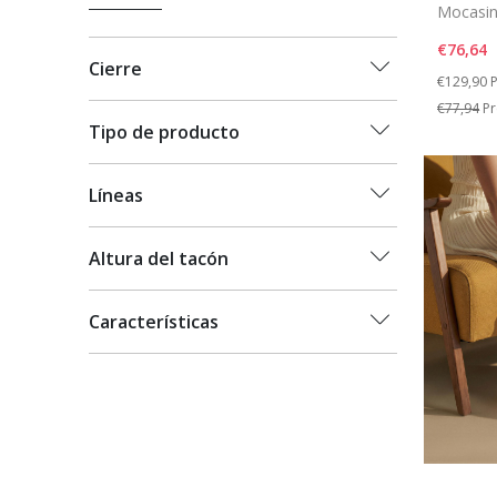
Mocasin
€76,64
Cierre
Price re
t
€129,90
P
€77,94
Pr
Tipo de producto
Líneas
Altura del tacón
Características