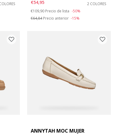
€54,95
 COLORES
2 COLORES
Price reduced from
to
€109,90
Precio de lista
-50%
€64,84
Precio anterior
-15%
ANNYTAH MOC MUJER