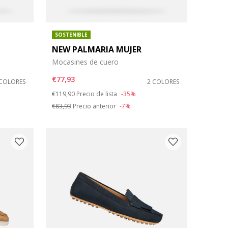
SOSTENIBLE
NEW PALMARIA MUJER
Mocasines de cuero
€77,93
 COLORES
2 COLORES
Price reduced from
to
€119,90
Precio de lista
-35%
€83,93
Precio anterior
-7%