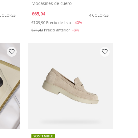
Mocasines de cuero
€65,94
 COLORES
4 COLORES
Price reduced from
to
€109,90
Precio de lista
-40%
€71,43
Precio anterior
-8%
SOSTENIBLE