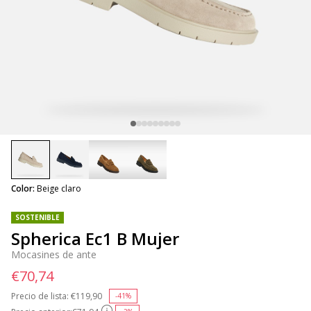
selected
Color:
Beige claro
SOSTENIBLE
Spherica Ec1 B Mujer
Mocasines de ante
€70,74
Precio de lista:
Price reduced from
€119,90
to
-41%