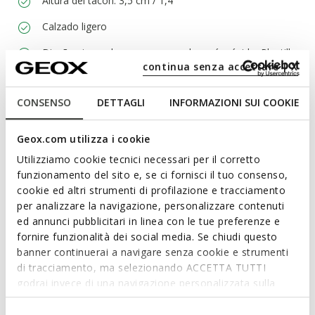
Altura del tacón: 3,5 cm / 1,4"
Calzado ligero
Diseño sin cordones, para un calce más rápido; Plantilla
continua senza accettare | X
desmontable
CONSENSO
DETTAGLI
INFORMAZIONI SUI COOKIE
Materiales
Geox.com utilizza i cookie
Utilizziamo cookie tecnici necessari per il corretto
Tecnología
funzionamento del sito e, se ci fornisci il tuo consenso,
cookie ed altri strumenti di profilazione e tracciamento
per analizzare la navigazione, personalizzare contenuti
ed annunci pubblicitari in linea con le tue preferenze e
fornire funzionalità dei social media. Se chiudi questo
banner continuerai a navigare senza cookie e strumenti
di tracciamento, ma selezionando ACCETTA TUTTI
godrai invece di una navigazione personalizzata sulla
base dei tuoi gusti ed interessi. Selezionando
IMPOSTAZIONI potrai anche scegliere quali cookies ed
Selezione