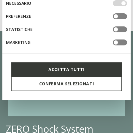
NECESSARIO
altri strumenti di tracciamento autorizzare. Per maggiori
del
informazioni o per modificare in qualsiasi momento le
consenso
PREFERENZE
tue impostazioni, visita la nostra
cookie policy
.
STATISTICHE
MARKETING
ACCETTA TUTTI
CONFERMA SELEZIONATI
ZERO Shock System