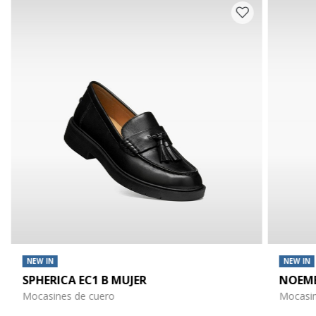
NEW IN
NEW IN
SPHERICA EC1 B MUJER
NOEME
Mocasines de cuero
Mocasin