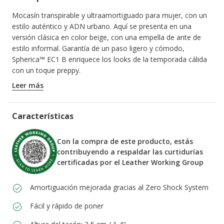
Mocasín transpirable y ultraamortiguado para mujer, con un
estilo auténtico y ADN urbano. Aquí se presenta en una
versión clásica en color beige, con una empella de ante de
estilo informal. Garantía de un paso ligero y cómodo,
Spherica™ EC1 B enriquece los looks de la temporada cálida
con un toque preppy.
CÓDIGO DEL PRODUCTO:
D65DKB00022C5004
Leer más
Características
Con la compra de este producto, estás
contribuyendo a respaldar las curtidurías
certificadas por el Leather Working Group
Amortiguación mejorada gracias al Zero Shock System
Fácil y rápido de poner