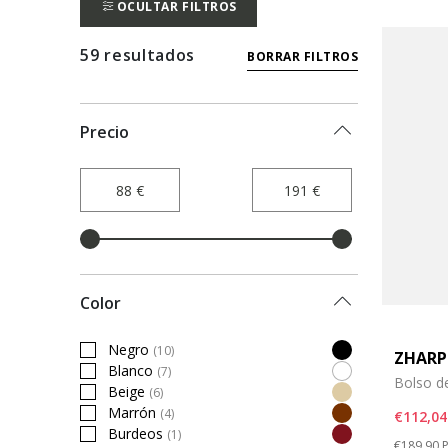
OCULTAR FILTROS
59 resultados
BORRAR FILTROS
Precio
Color
Negro
(10)
ZHARP
Refine by Color: Negro
Blanco
(7)
Refine by Color: Blanco
Bolso d
Beige
(6)
Refine by Color: Beige
Marrón
(4)
€112,04
Refine by Color: Marrón
Burdeos
(1)
Price re
t
Refine by Color: Burdeos
€189,90
P