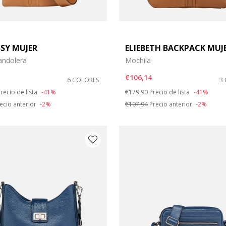
SSY MUJER
ELIEBETH BACKPACK MUJ
andolera
Mochila
€106,14
6 COLORES
3
duced from
o
Price reduced from
to
recio de lista
-41%
€179,90
Precio de lista
-41%
ecio anterior
-2%
€107,94
Precio anterior
-2%