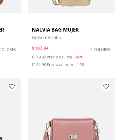
ER
NALVIA BAG MUJER
Bolso de cubo
€107,94
 COLORES
2 COLORES
Price reduced from
to
€179,90
Precio de lista
-40%
€125,93
Precio anterior
-14%