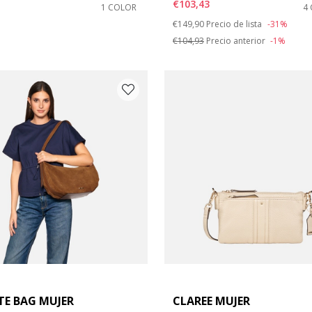
€103,43
1 COLOR
4
Price reduced from
to
€149,90
Precio de lista
-31%
€104,93
Precio anterior
-1%
TE BAG MUJER
CLAREE MUJER