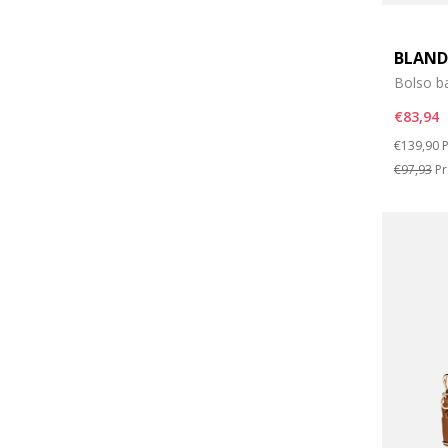
BLAND
Bolso b
€83,94
Price re
t
€139,90
P
€97,93
Pr