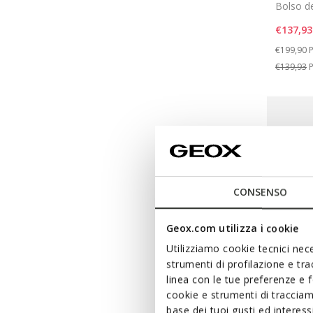
Bolso d
€137,93
Price re
t
€199,90
P
€139,93
P
CONSENSO
Geox.com utilizza i cookie
Utilizziamo cookie tecnici nece
strumenti di profilazione e tr
linea con le tue preferenze e 
cookie e strumenti di traccia
base dei tuoi gusti ed interes