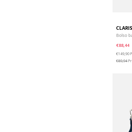
CLARI
Bolso b
€88,44
Price re
t
€149,90
P
€89,94
Pr