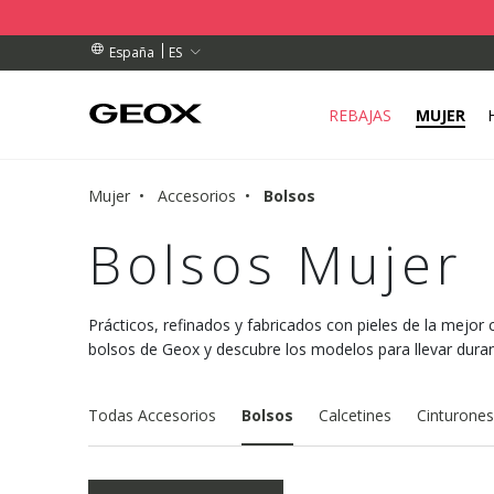
DOS SUPERIORES A 79,00 €
DOS SUPERIORES A 79,00 €
E RECOGIDA CERCANO.
ES
España
REBAJAS
MUJER
Mujer
Accesorios
Bolsos
Bolsos Mujer
Prácticos, refinados y fabricados con pieles de la mejor c
bolsos de Geox y descubre los modelos para llevar durant
Todas Accesorios
Bolsos
Calcetines
Cinturones