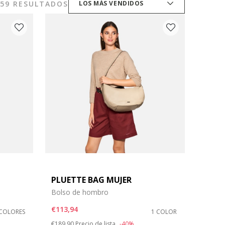
59 RESULTADOS
LOS MÁS VENDIDOS
PLUETTE BAG MUJER
Bolso de hombro
€113,94
 COLORES
1 COLOR
Price reduced from
to
€189,90
Precio de lista
-40%