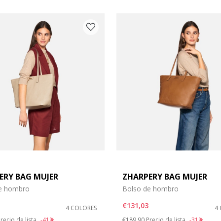
ERY BAG MUJER
ZHARPERY BAG MUJER
e hombro
Bolso de hombro
€131,03
4 COLORES
4
duced from
o
Price reduced from
to
recio de lista
-41%
€189,90
Precio de lista
-31%