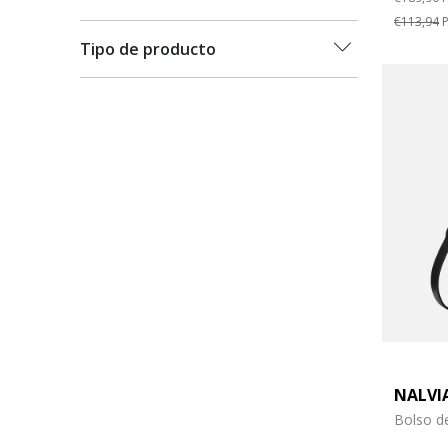
€113,94
P
Tipo de producto
NALVI
Bolso d