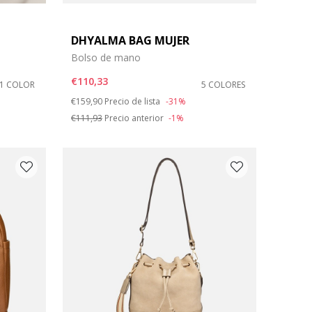
DHYALMA BAG MUJER
Bolso de mano
€110,33
1 COLOR
5 COLORES
Price reduced from
to
€159,90
Precio de lista
-31%
€111,93
Precio anterior
-1%