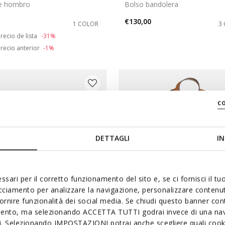
e hombro
Bolso bandolera
€130,00
1 COLOR
3
duced from
o
recio de lista
-31%
recio anterior
-1%
c
DETTAGLI
IN
ssari per il corretto funzionamento del sito e, se ci fornisci il t
acciamento per analizzare la navigazione, personalizzare contenuti
fornire funzionalità dei social media. Se chiudi questo banner co
mento, ma selezionando ACCETTA TUTTI godrai invece di una nav
si. Selezionando IMPOSTAZIONI potrai anche scegliere quali cooki