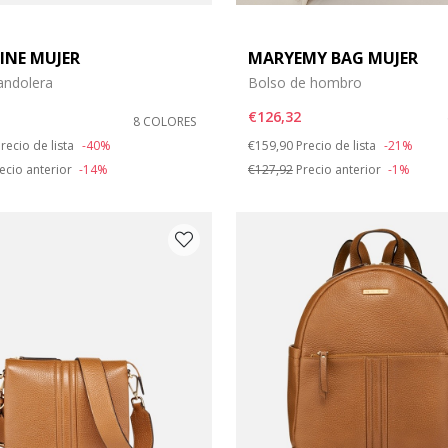
INE MUJER
MARYEMY BAG MUJER
andolera
Bolso de hombro
€126,32
8 COLORES
duced from
o
Price reduced from
to
recio de lista
-40%
€159,90
Precio de lista
-21%
ecio anterior
-14%
€127,92
Precio anterior
-1%