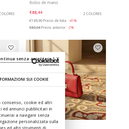
Bolso de mano
€88,44
 COLORES
2 COLORES
Price reduced from
to
€149,90
Precio de lista
-41%
€89,94
Precio anterior
-2%
ontinua senza accettare | X
FORMAZIONI SUI COOKIE
uo consenso, cookie ed altri
 ed annunci pubblicitari in
ntinuerai a navigare senza
igazione personalizzata sulla
es ed altri strumenti di