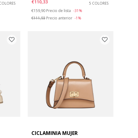
€110,33
 COLORES
5 COLORES
Price reduced from
to
€159,90
Precio de lista
-31%
€111,93
Precio anterior
-1%
CICLAMINIA MUJER