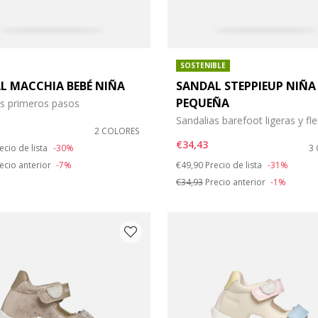
SOSTENIBLE
L MACCHIA BEBÉ NIÑA
SANDAL STEPPIEUP NIÑA
PEQUEÑA
as primeros pasos
Sandalias barefoot ligeras y fle
2 COLORES
duced from
€34,43
ecio de lista
-30%
3
Price reduced from
to
ecio anterior
-7%
€49,90
Precio de lista
-31%
€34,93
Precio anterior
-1%