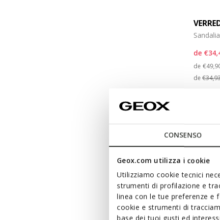
VERRE
Sandalia
de
€34,
Price
de
€49,9
de
€34,9
CONSENSO
Geox.com utilizza i cookie
Utilizziamo cookie tecnici nece
strumenti di profilazione e tr
linea con le tue preferenze e 
cookie e strumenti di traccia
base dei tuoi gusti ed interes