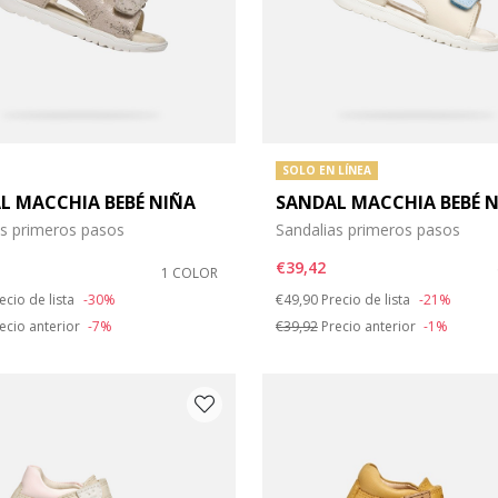
SOLO EN LÍNEA
L MACCHIA BEBÉ NIÑA
SANDAL MACCHIA BEBÉ 
as primeros pasos
Sandalias primeros pasos
€39,42
1 COLOR
duced from
Price reduced from
to
ecio de lista
-30%
€49,90
Precio de lista
-21%
ecio anterior
-7%
€39,92
Precio anterior
-1%