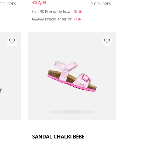
€37,03
 COLORES
2 COLORES
Price reduced from
to
€52,90
Precio de lista
-30%
€39,67
Precio anterior
-7%
SANDAL CHALKI BÉBÉ