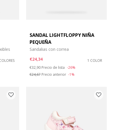
SANDAL LIGHTFLOPPY NIÑA
PEQUEÑA
xibles
Sandalias con correa
€24,34
 COLORES
1 COLOR
Price reduced from
to
€32,90
Precio de lista
-26%
€24,67
Precio anterior
-1%