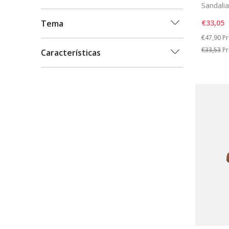
Sandali
€33,05
Tema
Price re
to
€47,90
Pr
€33,53
Pr
Características