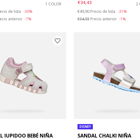
€34,43
1 COLOR
2
duced from
Price reduced from
to
ecio de lista
-30%
€49,90
Precio de lista
-31%
ecio anterior
-7%
€34,93
Precio anterior
-1%
DISNEY
L IUPIDOO BEBÉ NIÑA
SANDAL CHALKI NIÑA