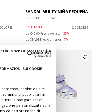
SANDAL MULTY NIÑA PEQUEÑA
Sandalias de playa
de
€32,43
 COLORES
2 COLORES
Price reduced from
to
de
€49,90
Precio de lista
-35%
de
€34,93
Precio anterior
-7%
ontinua senza accettare | X
FORMAZIONI SUI COOKIE
uo consenso, cookie ed altri
 ed annunci pubblicitari in
ntinuerai a navigare senza
igazione personalizzata sulla
es ed altri strumenti di