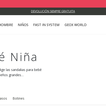
DEVOLUCIÓN SIEMPRE GRATUITA
HOMBRE
NIÑOS
FAST IN SYSTEM
GEOX WORLD
é Niña
lige las sandalias para bebé
ueños grandes
pasos
Botines