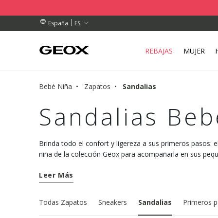
DOS SUPERIORES A 79,00 €
DOS SUPERIORES A 79,00 €
E RECOGIDA CERCANO.
ES
España
REBAJAS
MUJER
Bebé Niña
Zapatos
Sandalias
Sandalias Beb
Brinda todo el confort y ligereza a sus primeros pasos: e
niña de la colección Geox para acompañarla en sus peq
descubrimientos.
Leer Más
Todas Zapatos
Sneakers
Sandalias
Primeros 