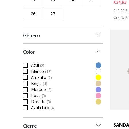
€34,93
Price re
to
€49,90
Pr
26
Refine by Número de zapato: 26
27
Refine by Número de zapato: 27
€37,42
Pr
Género
Color
Azul
(2)
Refine by Color: Azul
Blanco
(13)
Refine by Color: Blanco
Amarillo
(2)
Refine by Color: Amarillo
Beige
(4)
Refine by Color: Beige
Morado
(8)
Refine by Color: Morado
Rosa
(3)
Refine by Color: Rosa
Dorado
(3)
Refine by Color: Dorado
Azul claro
(4)
Refine by Color: Azul claro
SANDA
Cierre