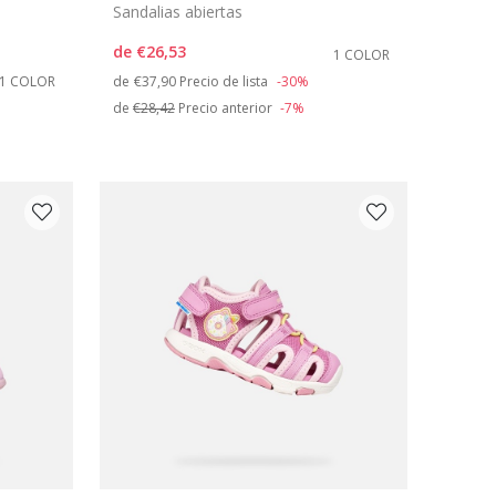
Sandalias abiertas
de
€26,53
1 COLOR
Price reduced from
to
1 COLOR
de
€37,90
Precio de lista
-30%
de
€28,42
Precio anterior
-7%