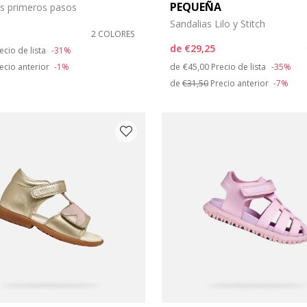
PEQUEÑA
as primeros pasos
Sandalias Lilo y Stitch
2 COLORES
duced from
de
€29,25
ecio de lista
-31%
Price reduced from
to
ecio anterior
-1%
de
€45,00
Precio de lista
-35%
de
€31,50
Precio anterior
-7%