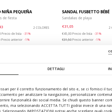
D NIÑA PEQUEÑA
SANDAL FUSBETTO BÉBÉ
s de fiesta
Sandalias de playa
€31,05
43
2 COLORES
2
 reduced from
to
Price reduced from
to
0
Precio de lista
-31%
€45,00
Precio de lista
-31%
3
Precio anterior
-1%
€31,50
Precio anterior
-1%
c
DETTAGLI
IN
ssari per il corretto funzionamento del sito e, se ci fornisci il t
acciamento per analizzare la navigazione, personalizzare contenuti
fornire funzionalità dei social media. Se chiudi questo banner co
mento, ma selezionando ACCETTA TUTTI godrai invece di una nav
si. Selezionando IMPOSTAZIONI potrai anche scegliere quali cooki