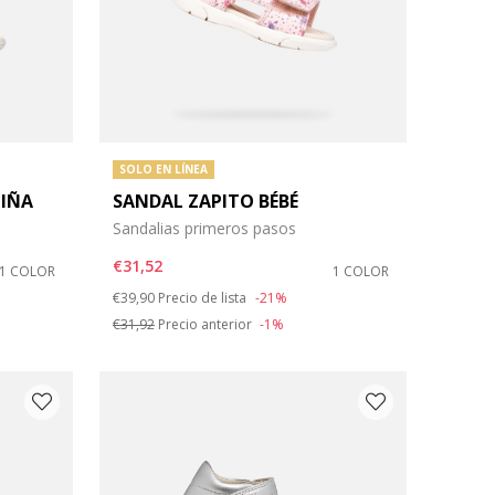
SOLO EN LÍNEA
NIÑA
SANDAL ZAPITO BÉBÉ
Sandalias primeros pasos
€31,52
1 COLOR
1 COLOR
Price reduced from
to
€39,90
Precio de lista
-21%
€31,92
Precio anterior
-1%