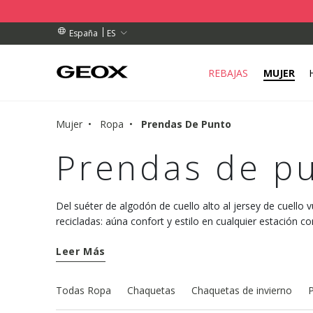
DOS SUPERIORES A 79,00 €
DOS SUPERIORES A 79,00 €
E RECOGIDA CERCANO.
ES
España
REBAJAS
MUJER
Mujer
Ropa
Prendas De Punto
Prendas de p
Del suéter de algodón de cuello alto al jersey de cuello v
recicladas: aúna confort y estilo en cualquier estación c
punto para mujer de la colección Geox.
Leer Más
Todas Ropa
Chaquetas
Chaquetas de invierno
P