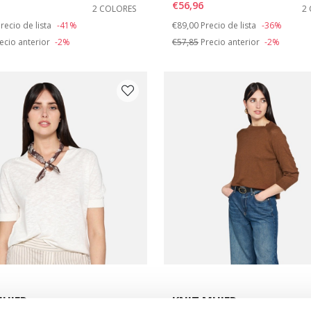
€56,96
2 COLORES
2
duced from
o
Price reduced from
to
recio de lista
-41%
€89,00
Precio de lista
-36%
ecio anterior
-2%
€57,85
Precio anterior
-2%
MUJER
KNIT MUJER