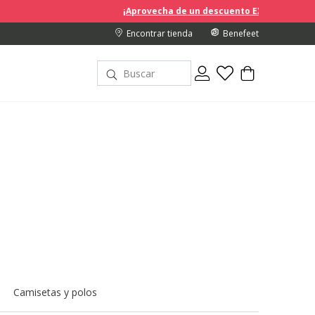
¡Aprovecha de un descuento EXTRA del 10% en los precios r
Encontrar tienda
Benefeet
Camisetas y polos