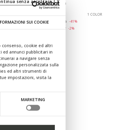
ontinua senza accettare | X
Chaqueta sudadera
€93,81
 COLORES
1 COLOR
Price reduced from
to
€159,00
Precio de lista
-41%
FORMAZIONI SUI COOKIE
€95,40
Precio anterior
-2%
uo consenso, cookie ed altri
 ed annunci pubblicitari in
ntinuerai a navigare senza
igazione personalizzata sulla
es ed altri strumenti di
ue impostazioni, visita la
MARKETING