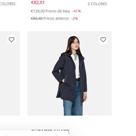
€82,01
 COLORES
2 COLORES
Price reduced from
to
€139,00
Precio de lista
-41%
€83,40
Precio anterior
-2%
SWEATER MUJER