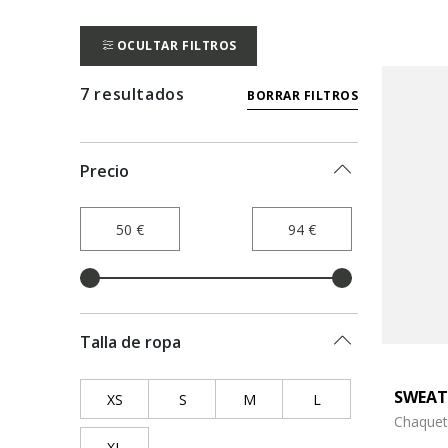
OCULTAR FILTROS
7 resultados
BORRAR FILTROS
Precio
Talla de ropa
SWEAT
XS
Refine by Talla de ropa: XS
S
Refine by Talla de ropa: S
M
Refine by Talla de ropa: M
L
Refine by Talla de r
Chaquet
XL
Refine by Talla de ropa: XL