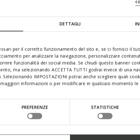
c
a de lino y algodón
Jersey de lino
€56,96
2 COLORES
2
duced from
Price reduced from
to
ecio de lista
-36%
€89,00
Precio de lista
-36%
DETTAGLI
IN
ecio anterior
-2%
€57,85
Precio anterior
-2%
ssari per il corretto funzionamento del sito e, se ci fornisci il t
acciamento per analizzare la navigazione, personalizzare contenuti
fornire funzionalità dei social media. Se chiudi questo banner co
mento, ma selezionando ACCETTA TUTTI godrai invece di una nav
si. Selezionando IMPOSTAZIONI potrai anche scegliere quali cooki
maggiori informazioni o per modificare in qualsiasi momento le t
PREFERENZE
STATISTICHE