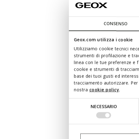
Camiset
€50,56
Price re
to
€79,00
Pr
CONSENSO
€51,35
Pr
Geox.com utilizza i cookie
Utilizziamo cookie tecnici nece
strumenti di profilazione e tr
linea con le tue preferenze e 
cookie e strumenti di traccia
base dei tuoi gusti ed interes
tracciamento autorizzare. Per 
nostra
cookie policy
.
Selezione
NECESSARIO
del
consenso