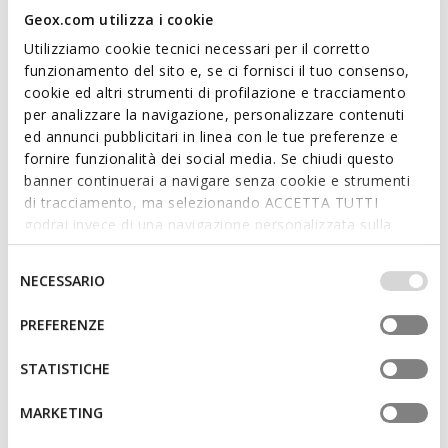
Deportiva para hombre con un diseño moderno y
Geox.com utilizza i cookie
contemporáneo de inspiración deportiva. En esta variante
Utilizziamo cookie tecnici necessari per il corretto
que combina el blanco y el cuero, cuentan con una empella
funzionamento del sito e, se ci fornisci il tuo consenso,
confeccionada en suave napa y ante. Súper cómodas y
cookie ed altri strumenti di profilazione e tracciamento
transpirables, las Sedral Court son ideales para looks
per analizzare la navigazione, personalizzare contenuti
informales de tiempo libre.
ed annunci pubblicitari in linea con le tue preferenze e
CÓDIGO DEL PRODUCTO:
U65M5B09B22C1451
Leer más
fornire funzionalità dei social media. Se chiudi questo
banner continuerai a navigare senza cookie e strumenti
di tracciamento, ma selezionando ACCETTA TUTTI
Características
godrai invece di una navigazione personalizzata sulla
base dei tuoi gusti ed interessi. Selezionando
Cierre con cordones; Plantilla desmontable
IMPOSTAZIONI potrai anche scegliere quali cookies ed
Selezione
NECESSARIO
altri strumenti di tracciamento autorizzare. Per maggiori
del
informazioni o per modificare in qualsiasi momento le
consenso
PREFERENZE
Materiales
tue impostazioni, visita la nostra
cookie policy
.
STATISTICHE
Tecnología
MARKETING