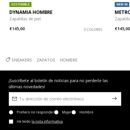
SOSTENIBLE
NEW IN
DYNAMIA HOMBRE
METRO
Zapatillas de piel
Zapatill
€145,00
€145,0
3 COLORES
SNEAKERS
ZAPATOS
HOMBRE
¡Suscríbete al boletín de noticias para no perderte las
últimas novedades!
Prefiero no responder
Mujer
Hombre
He leído
la nota informativa
.