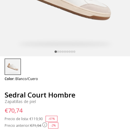
selected
Color:
Blanco/Cuero
Sedral Court Hombre
Zapatillas de piel
€70,74
Precio de lista:
Price reduced from
€119,90
to
-41%
Precio anterior:
€71,94
-2%