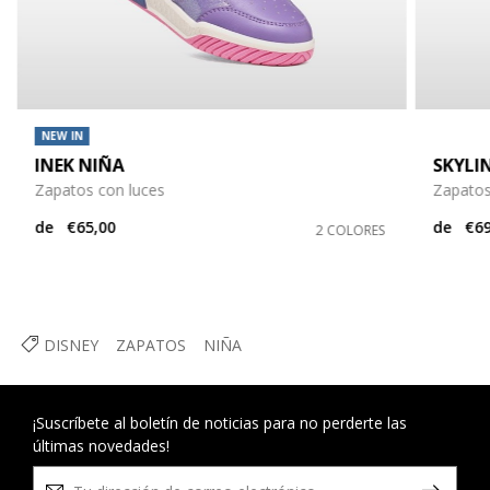
NEW IN
INEK NIÑA
SKYLI
Zapatos con luces
Zapatos 
de
€65,00
de
€69
2 COLORES
DISNEY
ZAPATOS
NIÑA
¡Suscríbete al boletín de noticias para no perderte las
últimas novedades!