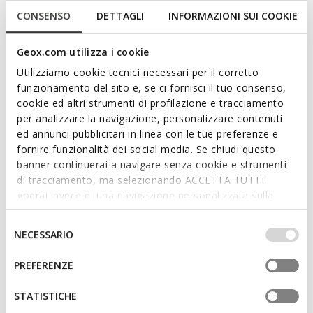
CONSENSO
DETTAGLI
INFORMAZIONI SUI COOKIE
Deportiva para niña con un look activo y femenino, nacida de
la colaboración entre Geox y Disney. En esta versión que
mezcla el rosa y el lila oscuro, presenta gráficos con
Geox.com utilizza i cookie
Rapunzel en la empella y luces integradas en la suela.
Utilizziamo cookie tecnici necessari per il corretto
Dedicadas a las pequeñas fans de las princesas de Disney,
funzionamento del sito e, se ci fornisci il tuo consenso,
están fabricadas en tejido estampado y charol brillante.
cookie ed altri strumenti di profilazione e tracciamento
CÓDIGO DEL PRODUCTO:
J65M4B0ANKCC8058
Leer más
per analizzare la navigazione, personalizzare contenuti
ed annunci pubblicitari in linea con le tue preferenze e
fornire funzionalità dei social media. Se chiudi questo
Características
banner continuerai a navigare senza cookie e strumenti
di tracciamento, ma selezionando ACCETTA TUTTI
Fácil y rápido de poner
godrai invece di una navigazione personalizzata sulla
base dei tuoi gusti ed interessi. Selezionando
Calzado con luces con botón On/Off
IMPOSTAZIONI potrai anche scegliere quali cookies ed
Selezione
NECESSARIO
Cierre con un velcro y cordón elástico; Plantilla
altri strumenti di tracciamento autorizzare. Per maggiori
del
desmontable
informazioni o per modificare in qualsiasi momento le
consenso
PREFERENZE
tue impostazioni, visita la nostra
cookie policy
.
STATISTICHE
Materiales