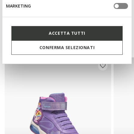
MARKETING
Tecnología
ACCETTA TUTTI
Te podría interesar
CONFERMA SELEZIONATI