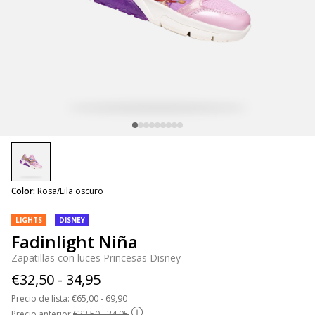
selected
Color:
Rosa/Lila oscuro
LIGHTS
DISNEY
Fadinlight Niña
Zapatillas con luces Princesas Disney
€32,50 - 34,95
Precio de lista:
Price reduced from
€65,00 - 69,90
to
Precio anterior:
€32,50 - 34,95