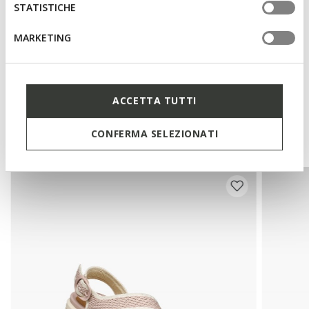
STATISTICHE
Materiales
MARKETING
Tecnología
ACCETTA TUTTI
Te podría interesar
CONFERMA SELEZIONATI