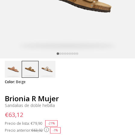
selected
Color:
Beige
Brionia R Mujer
Sandalias de doble hebilla
€63,12
Precio de lista:
Price reduced from
€79,90
to
-21%
Precio anterior:
€63,92
-1%