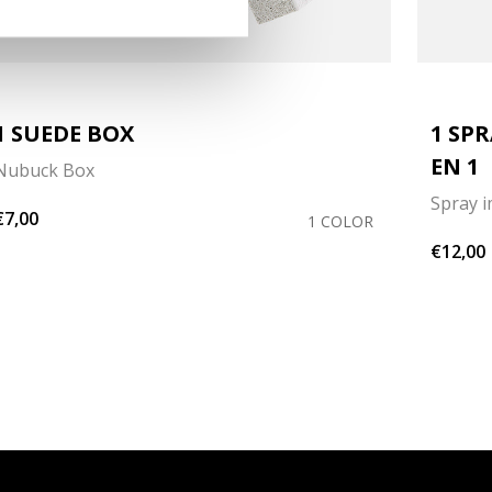
1 SUEDE BOX
1 SP
EN 1
Nubuck Box
Spray 
€7,00
1 COLOR
€12,00