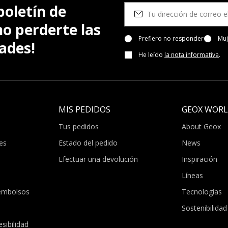
boletín de
no perderte las
Prefiero no responder
Muj
ades!
He leído
la nota informativa
.
MIS PEDIDOS
GEOX WOR
Tus pedidos
About Geox
es
Estado del pedido
News
Efectuar una devolución
Inspiración
Líneas
embolsos
Tecnologías
Sostenibilidad
sibilidad