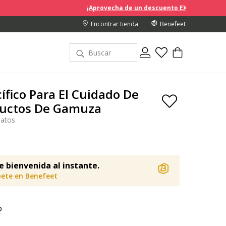
¡Aprovecha de un descuento EXTRA del 10% en los precios
Encontrar tienda
Benefeet
cífico Para El Cuidado De
ductos De Gamuza
patos
e bienvenida al instante.
bete en Benefeet
o