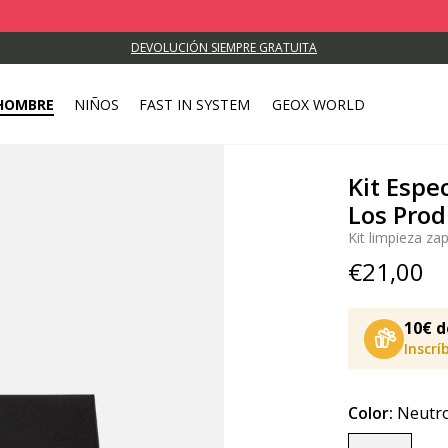
DEVOLUCIÓN SIEMPRE GRATUITA
HOMBRE
NIÑOS
FAST IN SYSTEM
GEOX WORLD
Kit Espe
Los Pro
Kit limpieza za
€21,00
10€ d
Inscrí
Color:
Neutr