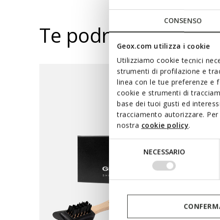
CONSENSO
Te podría interesar
Geox.com utilizza i cookie
Utilizziamo cookie tecnici nece
strumenti di profilazione e tr
linea con le tue preferenze e 
cookie e strumenti di traccia
base dei tuoi gusti ed interes
tracciamento autorizzare. Per 
nostra
cookie policy
.
Selezione
NECESSARIO
del
consenso
CONFERMA