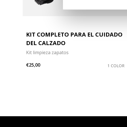
KIT COMPLETO PARA EL CUIDADO
DEL CALZADO
Kit limpieza zapatos
€25,00
LORES
1 COLOR