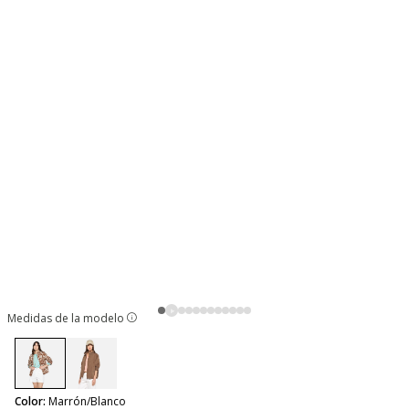
Medidas de la modelo
selected
Color:
Marrón/Blanco