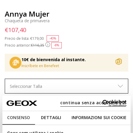
Annya Mujer
Chaqueta de primavera
€107,40
Precio de lista:
Price reduced from
€179,00
to
-40%
Precio anterior:
€116,35
-8%
10€ de bienvenida al instante.
Inscríbete en Benefeet
Seleccionar Talla
continua senza accettare | X
AÑADIR A LA CESTA
CONSENSO
DETTAGLI
INFORMAZIONI SUI COOKIE
ENCONTRAR EN TIENDA
Geox.com utilizza i cookie