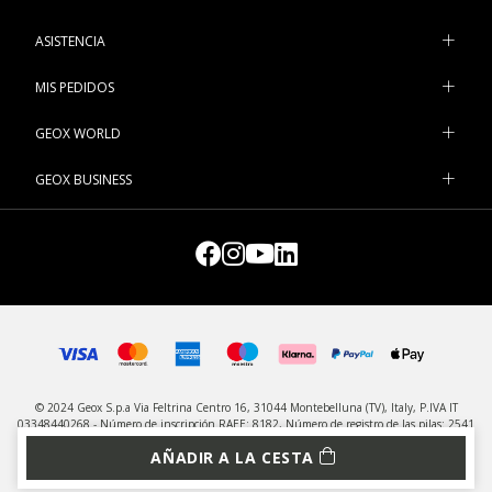
ASISTENCIA
MIS PEDIDOS
GEOX WORLD
GEOX BUSINESS
© 2024 Geox S.p.a Via Feltrina Centro 16, 31044 Montebelluna (TV), Italy, P.IVA IT
03348440268 - Número de inscripción RAEE: 8182, Número de registro de las pilas: 2541
- Todos los derechos reservados
AÑADIR A LA CESTA
PRIVACIDAD
LEGAL
ADMINISTRACIÓN DE COOKIES