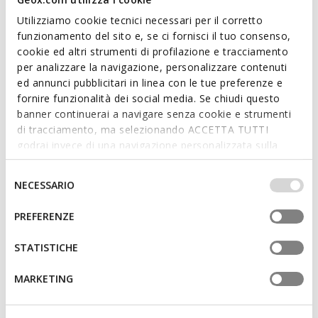
Utilizziamo cookie tecnici necessari per il corretto
Entrega estándar gratuita
en 2-4 días laborables
funzionamento del sito e, se ci fornisci il tuo consenso,
Devolución gratuita
en un plazo de 30 días a partir de
cookie ed altri strumenti di profilazione e tracciamento
la fecha de entrega
per analizzare la navigazione, personalizzare contenuti
ed annunci pubblicitari in linea con le tue preferenze e
fornire funzionalità dei social media. Se chiudi questo
Descripción
banner continuerai a navigare senza cookie e strumenti
Bomber de mujer forrada y funcional, de estilo informal y
di tracciamento, ma selezionando ACCETTA TUTTI
cotidiano. En esta variante que mezcla el marrón y el blanco,
godrai invece di una navigazione personalizzata sulla
está confeccionada en tejido de poliéster repelente al agua y
base dei tuoi gusti ed interessi. Selezionando
cortavientos. Cómoda y funcional, Annya es perfecta para las
IMPOSTAZIONI potrai anche scegliere quali cookies ed
Selezione
NECESSARIO
citas urbanas.
altri strumenti di tracciamento autorizzare. Per maggiori
del
CÓDIGO DEL PRODUCTO:
W6520RT3259F0386
informazioni o per modificare in qualsiasi momento le
consenso
PREFERENZE
tue impostazioni, visita la nostra
cookie policy
.
STATISTICHE
Características
Ajuste oversize: amplio y suelto, ideal para looks en
MARKETING
capas