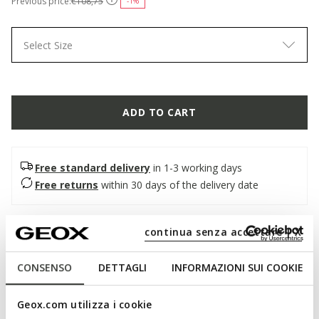
Previous price:
€108,75
-1%
Select Size
ADD TO CART
Free standard delivery
in 1-3 working days
Free returns
within 30 days of the delivery date
Description
continua senza accettare | X
Men's formal shoe with a refined and timeless design,
CONSENSO
DETTAGLI
INFORMAZIONI SUI COOKIE
revisited with an urban twist. A model with a timeless design
characterised by tapered lines, it is presented here in smooth
black leather. Comfortable and breathable, Barberigo is ideal
Geox.com utilizza i cookie
for enhancing the most sophisticated business looks.