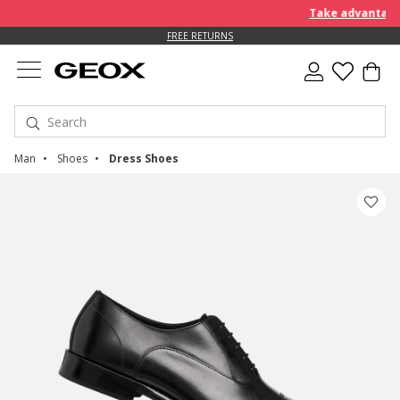
Take advantage o
FREE RETURNS
Man
Shoes
Dress Shoes