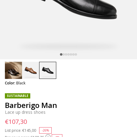
selected
Color:
Black
SUSTAINABLE
Barberigo Man
Lace up dress shoes
€107,30
List price:
Price reduced from
€145,00
to
-26%