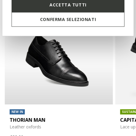
ACCETTA TUTTI
CONFERMA SELEZIONATI
NEW IN
SUSTAIN
THORIAN MAN
CAPIT
Leather oxfords
Lace up