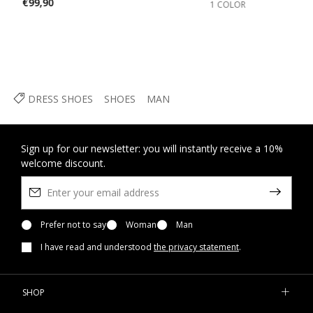
€99,90
1 COLOR
DRESS SHOES
SHOES
MAN
Sign up for our newsletter: you will instantly receive a 10%
welcome discount.
Prefer not to say
Woman
Man
I have read and understood
the privacy statement
.
SHOP