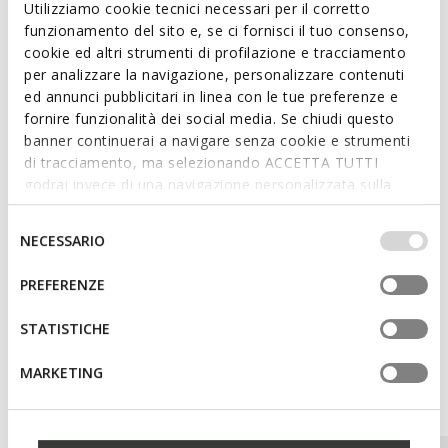
Utilizziamo cookie tecnici necessari per il corretto
ITEM CODE:
U56MBD00043C9997
funzionamento del sito e, se ci fornisci il tuo consenso,
cookie ed altri strumenti di profilazione e tracciamento
per analizzare la navigazione, personalizzare contenuti
Features
ed annunci pubblicitari in linea con le tue preferenze e
fornire funzionalità dei social media. Se chiudi questo
Lightweight footwear
banner continuerai a navigare senza cookie e strumenti
Lace fastening
di tracciamento, ma selezionando ACCETTA TUTTI
godrai invece di una navigazione personalizzata sulla
base dei tuoi gusti ed interessi. Selezionando
IMPOSTAZIONI potrai anche scegliere quali cookies ed
Selezione
Materials
NECESSARIO
altri strumenti di tracciamento autorizzare. Per maggiori
del
informazioni o per modificare in qualsiasi momento le
consenso
PREFERENZE
Technologies
tue impostazioni, visita la nostra
cookie policy
.
STATISTICHE
MARKETING
You may also like