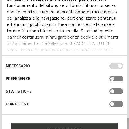
funzionamento del sito e, se ci fornisci il tuo consenso,
Features
cookie ed altri strumenti di profilazione e tracciamento
per analizzare la navigazione, personalizzare contenuti
Enhanced cushioning effect based on the Zero Shock
ed annunci pubblicitari in linea con le tue preferenze e
System
fornire funzionalità dei social media. Se chiudi questo
banner continuerai a navigare senza cookie e strumenti
Lace fastening
di tracciamento, ma selezionando ACCETTA TUTTI
godrai invece di una navigazione personalizzata sulla
base dei tuoi gusti ed interessi. Selezionando
Materials
IMPOSTAZIONI potrai anche scegliere quali cookies ed
Selezione
NECESSARIO
altri strumenti di tracciamento autorizzare. Per maggiori
del
informazioni o per modificare in qualsiasi momento le
Technologies
consenso
PREFERENZE
tue impostazioni, visita la nostra
cookie policy
.
STATISTICHE
You may also like
MARKETING