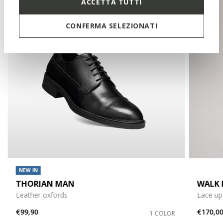
ACCETTA TUTTI
CONFERMA SELEZIONATI
NEW IN
THORIAN MAN
WALK 
Leather oxfords
Lace up
€99,90
€170,0
1 COLOR