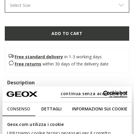
Select Size
ADD TO CART
Free standard delivery
in 1-3 working days
Free returns
within 30 days of the delivery date
Description
A super-cushioned and breathable men's shoe, an authentic
continua senza accettare | X
blend of elegance and uncompromising comfort. In this
classic black version, it features a soft smooth leather upper
CONSENSO
DETTAGLI
INFORMAZIONI SUI COOKIE
with a contemporary design. Walk Pleasure B is suitable for
both special occasions and business looks.
Geox.com utilizza i cookie
ITEM CODE:
U657KB00043C9999
Utilizziamo cookie tecnici necessari per il corretto