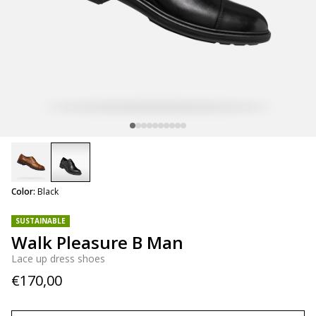
selected
Color:
Black
SUSTAINABLE
Walk Pleasure B Man
Lace up dress shoes
€170,00