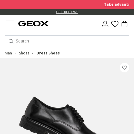
Take advantage o
FREE RETURNS
Man
Shoes
Dress Shoes