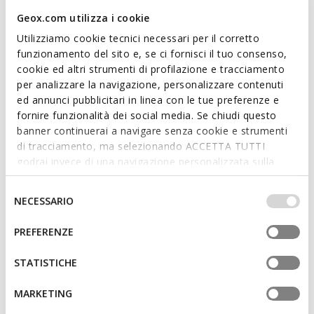
Geox.com utilizza i cookie
Experience true comfort with
Utilizziamo cookie tecnici necessari per il corretto
funzionamento del sito e, se ci fornisci il tuo consenso,
Geox Spherica™
cookie ed altri strumenti di profilazione e tracciamento
per analizzare la navigazione, personalizzare contenuti
City stylishness and contemporary design come
ed annunci pubblicitari in linea con le tue preferenze e
together: browse the range of Spherica™ styles and
fornire funzionalità dei social media. Se chiudi questo
find the one that suits you best.
banner continuerai a navigare senza cookie e strumenti
di tracciamento, ma selezionando ACCETTA TUTTI
godrai invece di una navigazione personalizzata sulla
base dei tuoi gusti ed interessi. Selezionando
IMPOSTAZIONI potrai anche scegliere quali cookies ed
Selezione
NECESSARIO
altri strumenti di tracciamento autorizzare. Per maggiori
del
informazioni o per modificare in qualsiasi momento le
consenso
PREFERENZE
ONE
tue impostazioni, visita la nostra
cookie policy
.
STATISTICHE
Iconic, extremely versatile and loaded with casual
charm.
MARKETING