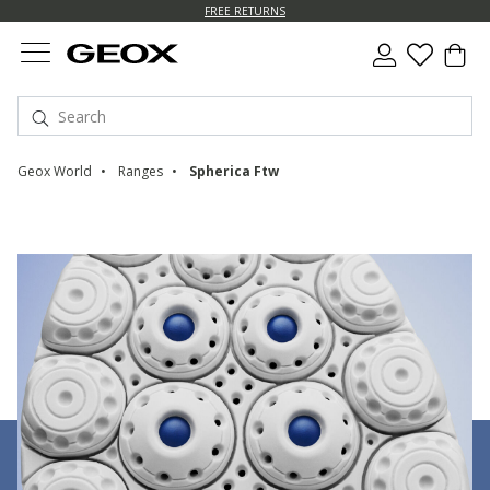
FREE RETURNS
Geox World
Ranges
Spherica Ftw