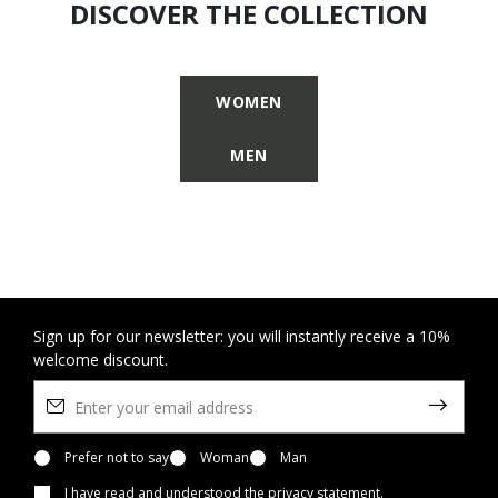
DISCOVER THE COLLECTION
WOMEN
MEN
Sign up for our newsletter: you will instantly receive a 10%
welcome discount.
Prefer not to say
Woman
Man
I have read and understood
the privacy statement
.