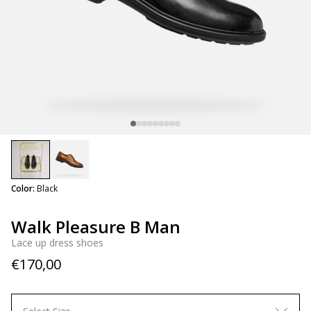
selected
Color:
Black
Walk Pleasure B Man
Lace up dress shoes
€170,00