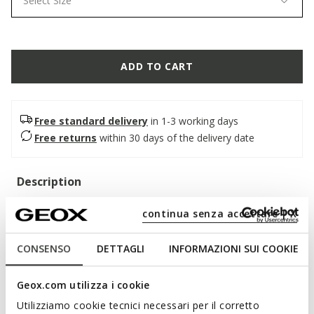
Select Size
ADD TO CART
Free standard delivery
in 1-3 working days
Free returns
within 30 days of the delivery date
Description
A super-cushioned and breathable men's shoe, an authentic
continua senza accettare | X
blend of elegance and uncompromising comfort. In this
classic black version, it features a soft smooth leather upper
CONSENSO
DETTAGLI
INFORMAZIONI SUI COOKIE
with a contemporary design. Walk Pleasure B is suitable for
both special occasions and business looks.
ITEM CODE:
U657KA00043C9999
Geox.com utilizza i cookie
Utilizziamo cookie tecnici necessari per il corretto