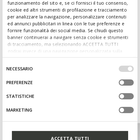
funzionamento del sito e, se ci fornisci il tuo consenso,
Features
cookie ed altri strumenti di profilazione e tracciamento
per analizzare la navigazione, personalizzare contenuti
Enhanced cushioning effect based on the Zero Shock
ed annunci pubblicitari in linea con le tue preferenze e
System
fornire funzionalità dei social media. Se chiudi questo
Lace fastening
banner continuerai a navigare senza cookie e strumenti
di tracciamento, ma selezionando ACCETTA TUTTI
godrai invece di una navigazione personalizzata sulla
base dei tuoi gusti ed interessi. Selezionando
Materials
IMPOSTAZIONI potrai anche scegliere quali cookies ed
Selezione
NECESSARIO
altri strumenti di tracciamento autorizzare. Per maggiori
del
Technologies
informazioni o per modificare in qualsiasi momento le
consenso
PREFERENZE
tue impostazioni, visita la nostra
cookie policy
.
STATISTICHE
You may also like
MARKETING
ACCETTA TUTTI