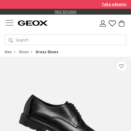
Take advantage o
FREE RETURNS
Man
Shoes
Dress Shoes