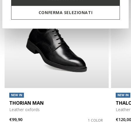
CONFERMA SELEZIONATI
NEW IN
NEW IN
THORIAN MAN
THAL
Leather oxfords
Leather
€99,90
€120,0
1 COLOR