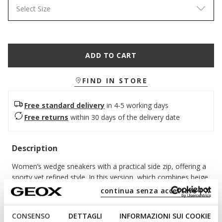
Select Size
ADD TO CART
FIND IN STORE
Free standard delivery
in 4-5 working days
Free returns
within 30 days of the delivery date
Description
Women’s wedge sneakers with a practical side zip, offering a
sporty yet refined style. In this version, which combines beige
and light gold, they feature a lightweight and comfortable
continua senza accettare | X
upper in nappa leather and metallic effect leather-look
material. Desya adds a trendy and dynamic twist to everyday
CONSENSO
DETTAGLI
INFORMAZIONI SUI COOKIE
outfits, perfect for both city life and weekend getaways.