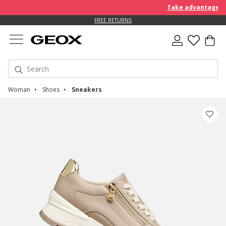
Take advantage of a
FREE RETURNS
Woman
Shoes
Sneakers