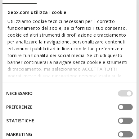
ITEM CODE:
D6600A085BNC5379
Read more
Geox.com utilizza i cookie
Utilizziamo cookie tecnici necessari per il corretto
Features
funzionamento del sito e, se ci fornisci il tuo consenso,
cookie ed altri strumenti di profilazione e tracciamento
per analizzare la navigazione, personalizzare contenuti
By purchasing this product, you are
ed annunci pubblicitari in linea con le tue preferenze e
supporting Leather Working Group certified
fornire funzionalità dei social media. Se chiudi questo
tanneries
banner continuerai a navigare senza cookie e strumenti
di tracciamento, ma selezionando ACCETTA TUTTI
Quick and easy to put on
godrai invece di una navigazione personalizzata sulla
base dei tuoi gusti ed interessi. Selezionando
Thickness of sole: 4 cm / 1,6"
IMPOSTAZIONI potrai anche scegliere quali cookies ed
Selezione
NECESSARIO
Lace and zip fastening; Removable insole
altri strumenti di tracciamento autorizzare. Per maggiori
del
informazioni o per modificare in qualsiasi momento le
consenso
PREFERENZE
tue impostazioni, visita la nostra
cookie policy
.
Materials
STATISTICHE
MARKETING
Technologies