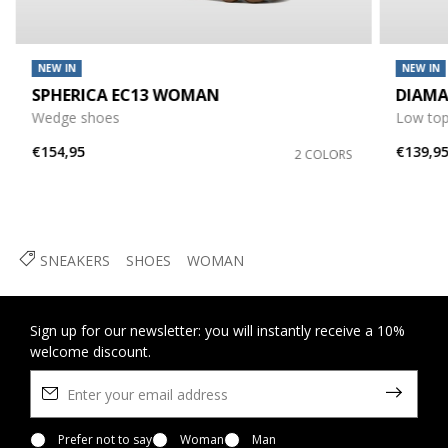
NEW IN
NEW IN
SPHERICA EC13 WOMAN
DIAM
Wedge shoes
Low top
€154,95
€139,9
2 COLORS
SNEAKERS
SHOES
WOMAN
Sign up for our newsletter: you will instantly receive a 10%
welcome discount.
Prefer not to say
Woman
Man