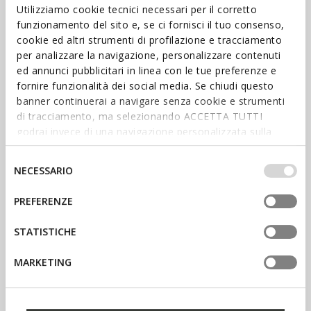
Explore our collection of apparel and footwear for the whole
Utilizziamo cookie tecnici necessari per il corretto
family and enter the world of Geox.
funzionamento del sito e, se ci fornisci il tuo consenso,
cookie ed altri strumenti di profilazione e tracciamento
per analizzare la navigazione, personalizzare contenuti
ed annunci pubblicitari in linea con le tue preferenze e
fornire funzionalità dei social media. Se chiudi questo
banner continuerai a navigare senza cookie e strumenti
di tracciamento, ma selezionando ACCETTA TUTTI
godrai invece di una navigazione personalizzata sulla
base dei tuoi gusti ed interessi. Selezionando
IMPOSTAZIONI potrai anche scegliere quali cookies ed
Selezione
NECESSARIO
altri strumenti di tracciamento autorizzare. Per maggiori
del
informazioni o per modificare in qualsiasi momento le
consenso
PREFERENZE
SHOP WOMEN’S
tue impostazioni, visita la nostra
cookie policy
.
SHOP MEN’S
STATISTICHE
MARKETING
STAY IN THE LOOP
Stay informed about the latest
news: sign up for our
newsletter.