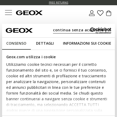
FREE RETURNS
continua senza accettare | X
Back
CONSENSO
DETTAGLI
INFORMAZIONI SUI COOKIE
Reset password
Geox.com utilizza i cookie
Specify the email address associated with your account to
Utilizziamo cookie tecnici necessari per il corretto
receive instructions on how to reset your password by e-mail.
funzionamento del sito e, se ci fornisci il tuo consenso,
cookie ed altri strumenti di profilazione e tracciamento
Email sent
per analizzare la navigazione, personalizzare contenuti
ed annunci pubblicitari in linea con le tue preferenze e
fornire funzionalità dei social media. Se chiudi questo
banner continuerai a navigare senza cookie e strumenti
di tracciamento, ma selezionando ACCETTA TUTTI
SEND
godrai invece di una navigazione personalizzata sulla
base dei tuoi gusti ed interessi. Selezionando