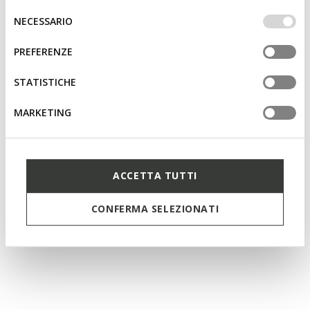
IMPOSTAZIONI potrai anche scegliere quali cookies ed
Selezione
NECESSARIO
altri strumenti di tracciamento autorizzare. Per maggiori
del
informazioni o per modificare in qualsiasi momento le
consenso
PREFERENZE
tue impostazioni, visita la nostra
cookie policy
.
STATISTICHE
MARKETING
ACCETTA TUTTI
CONFERMA SELEZIONATI