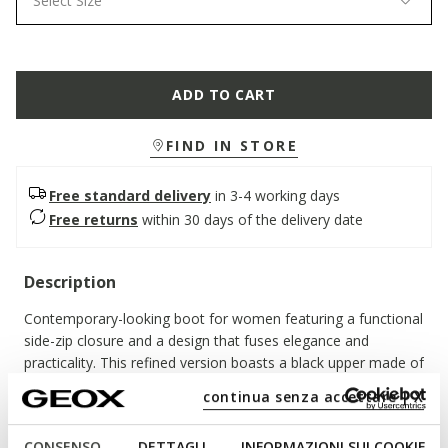
Select Size
ADD TO CART
FIND IN STORE
Free standard delivery
in 3-4 working days
Free returns
within 30 days of the delivery date
Description
Contemporary-looking boot for women featuring a functional
side-zip closure and a design that fuses elegance and
practicality. This refined version boasts a black upper made of
shiny leather that brings its pristine beauty to the fore and will
continua senza accettare | X
add a characterful touch to any look. Camexia the ideal way
to take on city days with style, and will effortlessly complete
CONSENSO
DETTAGLI
INFORMAZIONI SUI COOKIE