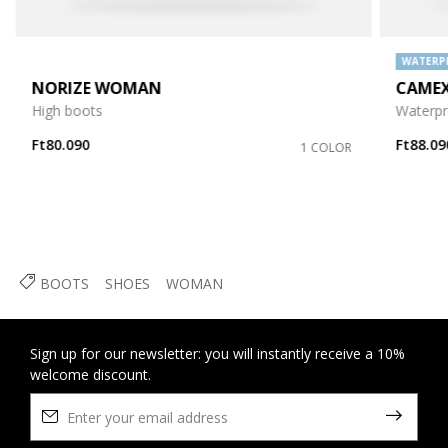
WATERP
NORIZE WOMAN
CAMEX
High boots
Waterpr
Ft80.090
Ft88.09
1 COLOR
BOOTS
SHOES
WOMAN
Sign up for our newsletter: you will instantly receive a 10%
welcome discount.