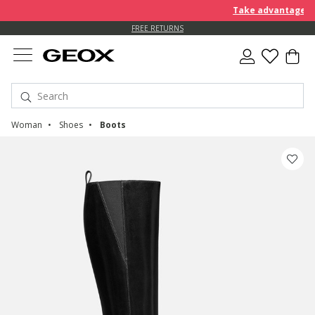
Take advantage of a
FREE STANDARD DELIVERY FOR ORDERS OVER Ft 30.000
FREE RETURNS
Woman
Shoes
Boots