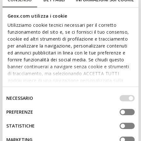
both casual looks and more refined outfits.
Read more
ITEM CODE:
D565EC000AAC9999
Geox.com utilizza i cookie
Features
Utilizziamo cookie tecnici necessari per il corretto
funzionamento del sito e, se ci fornisci il tuo consenso,
Quick and easy to put on
cookie ed altri strumenti di profilazione e tracciamento
Heel height: 4,5 cm / 1,8"
per analizzare la navigazione, personalizzare contenuti
ed annunci pubblicitari in linea con le tue preferenze e
Elasticated panel on the upper for easy foot entry
fornire funzionalità dei social media. Se chiudi questo
banner continuerai a navigare senza cookie e strumenti
The circumference of the boot shaft is 34 cm / 13.39"
di tracciamento, ma selezionando ACCETTA TUTTI
as measured on a size 37 EU
godrai invece di una navigazione personalizzata sulla
The height of the boot shaft is 38.5 cm / 15.16" as
base dei tuoi gusti ed interessi. Selezionando
measured on a size 37 EU
IMPOSTAZIONI potrai anche scegliere quali cookies ed
Selezione
NECESSARIO
altri strumenti di tracciamento autorizzare. Per maggiori
del
informazioni o per modificare in qualsiasi momento le
consenso
PREFERENZE
tue impostazioni, visita la nostra
cookie policy
.
Materials
STATISTICHE
Technologies
MARKETING